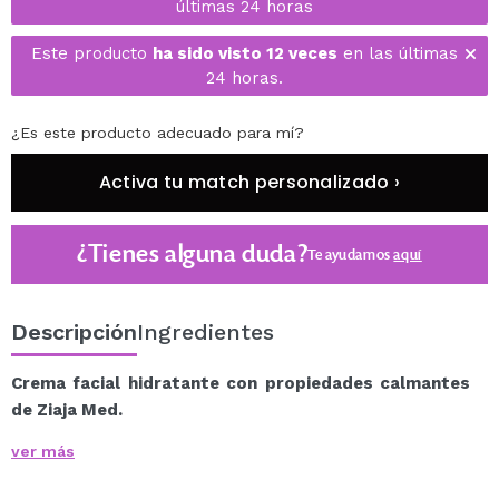
últimas 24 horas
Este producto
ha sido visto 12 veces
en las últimas
24 horas.
¿Es este producto adecuado para mí?
Activa tu match personalizado ›
¿Tienes alguna duda?
Te ayudamos
aquí
Descripción
Ingredientes
Crema facial hidratante con propiedades calmantes
de Ziaja Med.
Esta crema facial calmante con propiedades
ver más
hidratantes está recomendada para pieles atópicas
propensas a la irritación, picazón severa e