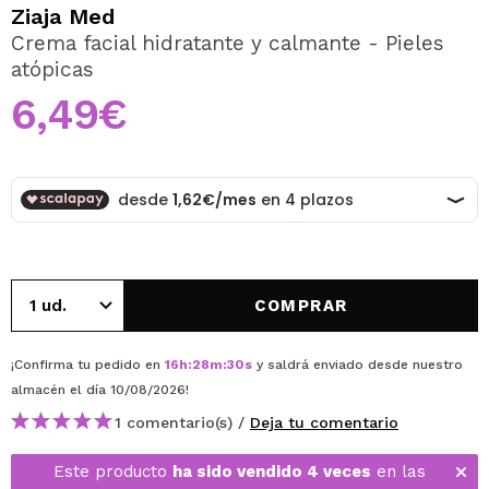
QUIERO REGISTRARME
Ziaja Med
Crema facial hidratante y calmante - Pieles
Al crear una cuenta en Maquillalia.com podrás realizar
atópicas
tus compras rápidamente, revisar el estado de tus
pedidos y consultar tus operaciones anteriores.
6,49€
CREAR CUENTA
COMPRAR
¡Confirma tu pedido en
16
h
:
28
m
:
30
s
y saldrá enviado desde nuestro
almacén
el día 10/08/2026
!
1 comentario(s) /
Deja tu comentario
Este producto
ha sido vendido 4 veces
en las