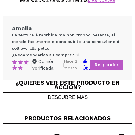
MÁS VALORADAS
MÁS ANTIGUAS
MÁS NUEVAS
amalia
La texture è morbida ma non troppo pesante, si
stende facilmente e dona subito una sensazione di
sollievo alla pelle.
¿Recomendarías su compra?
Si
Opinión
Hace 2
Responder
|
|
verificada
Útil
meses
¿QUIERES VER ESTE PRODUCTO EN
Compartir un vídeo o una foto
ACCIÓN?
Tu vídeo podría ser el primero. Imagínatelo...
DESCUBRE MÁS
¿Recomendarías su compra?
Si
No
PRODUCTOS RELACIONADOS
5/5
ENVIAR