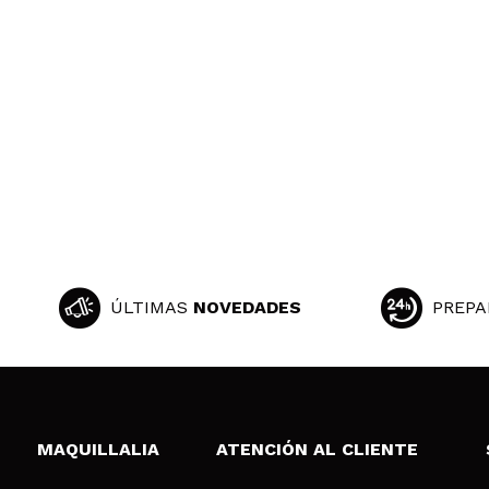
pilar
es un serum con 
y no teengo pro
¿Recomendarías
|
Ha
ÚLTIMAS
NOVEDADES
PREPA
MAQUILLALIA
ATENCIÓN AL CLIENTE