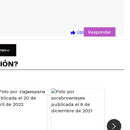
Responder
Útil
omas
CIÓN?
Responder
Útil
tación, pero esperaba luminosidad o ver la piel más