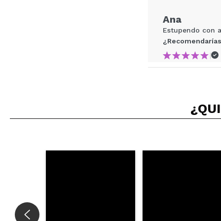
Ana
ENVI
Estupendo con a
¿Recomendarías
|
Rocío
¿QUI
Una maravilla
¿Recomendarías
|
Berta
Tiene un olor ba
despierta.
¿Recomendarías