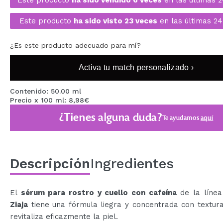
MAQUIFARMA
Este producto
ha sido visto 23 veces
en las últimas 24
KOREA ZONE
¿Es este producto adecuado para mí?
TRAVEL SIZE
NATURE
Activa tu match personalizado ›
Contenido: 50.00 ml
Precio x 100 ml: 8,98€
OFERTAS
¿Tienes alguna duda?
Te ayudamos
aquí
OUTLET
¡HAN VUELTO!
PRÓXIMAMENTE
Descripción
Ingredientes
BLOG
El
sérum para rostro y cuello con cafeína
de la líne
Ziaja
tiene una fórmula liegra y concentrada con textur
revitaliza eficazmente la piel.