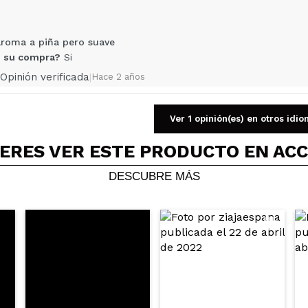
AR
roma a piña pero suave
 su compra?
Si
Opinión verificada
|
Hace 2 años
Ver 1 opinión(es) en otros idi
ERES VER ESTE PRODUCTO EN AC
 su compra?
Si
DESCUBRE MÁS
Opinión verificada
|
Hace 3 años
stante agradable, es ligero (rápida absorción) y se siente hidra
 su compra?
Si