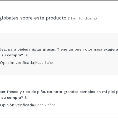
globales sobre este producto
(11 en tu idioma)
ideal para pieles mixtas grasas. Tiene un buen olor nasa exager
 su compra?
Si
Opinión verificada
|
Hace 1 año
per fresco y rico de piña. No noto grandes cambios en mi piel 
Compartir un vídeo o una foto
 su compra?
Si
Tu vídeo podría ser el primero. Imagínatelo...
Opinión verificada
|
Hace 2 años
5/
compra?
Si
No