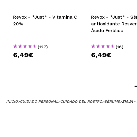
¿Recomendarías
|
Revox - *Just* - Vitamina C
Revox - *Just* - S
20%
antioxidante Resver
Ácido Ferúlico
Sonia
(127)
(16)
Buen olor, buena
¿Recomendarías
6,49€
6,49€
|
Shayla
Súper agradable,
INICIO
>
CUIDADO PERSONAL
>
CUIDADO DEL ROSTRO
>
SÉRUMS
>
ZIAJA -
¿Recomendarías
|