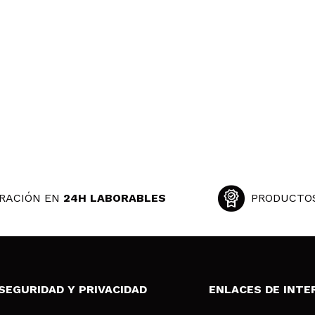
una textura de lo más agradable. se absorbe super rapido y el
blemas cuando me maquillo
 su compra?
Si
ce 4 años
RACIÓN EN
24H LABORABLES
PRODUCTO
SEGURIDAD Y PRIVACIDAD
ENLACES DE INTE