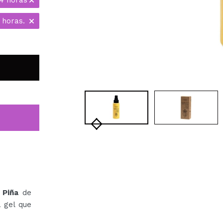
 horas.
a
Piña
de
a gel que