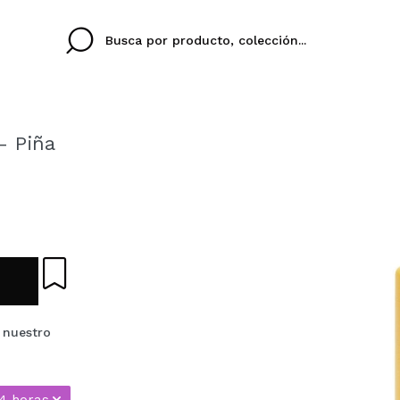
- Piña
Cristina
Antonia
Ines
No tengo cuenta aqu
U IDIOMA
ez que
Buena experiencia
Muy bien
Spedizi
QUIER
ESPAÑOL
ENGLISH
eriencia
imballa
ajería.
elegan
colori sc
Al crear una cuenta en
 nuestro
rápidamente, revisar e
anteriores.
24 horas