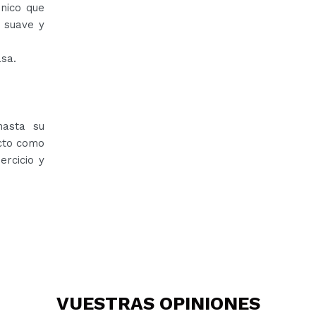
ónico que
a suave y
asa.
hasta su
ecto como
ercicio y
VUESTRAS
OPINIONES