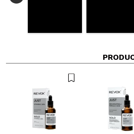
|
SILVIA
No he notado na
¿Recomendarías
|
PRODUC
Yanire
Me encanta este 
¿Recomendarías
|
Graça
Muito bom