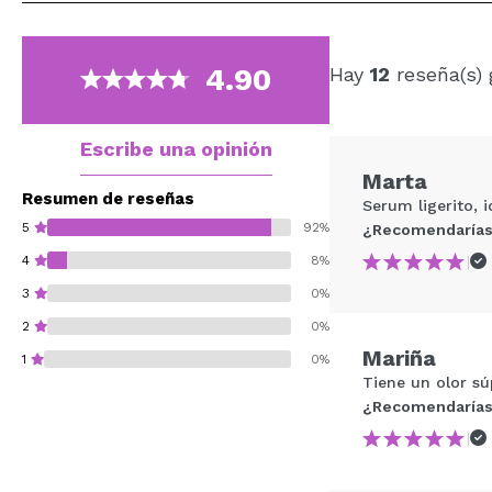
4.90
Hay
12
reseña(s) 
Escribe una opinión
Marta
Resumen de reseñas
Serum ligerito, 
5
92%
¿Recomendarías
|
4
8%
3
0%
2
0%
Mariña
1
0%
Tiene un olor sú
¿Recomendarías
|
¿Recomendarías su 