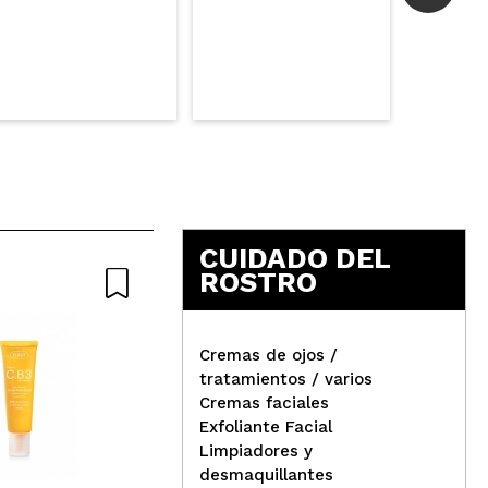
Responder
Útil
Responder
Útil
CUIDADO DEL
ROSTRO
Nature
Nat
Cremas de ojos /
Responder
Útil
tratamientos / varios
Cremas faciales
Nacomi - *Next Level* -
Exfoliante Facial
Sérum Péptidos 10% Lift it
Nac
Limpiadores y
Up
Sér
desmaquillantes