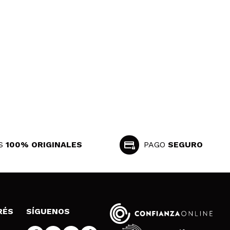
 olor que tiene me ha encantado. lo uso por las mañanas
Responder
Útil
S
100% ORIGINALES
PAGO
SEGURO
RÉS
SÍGUENOS