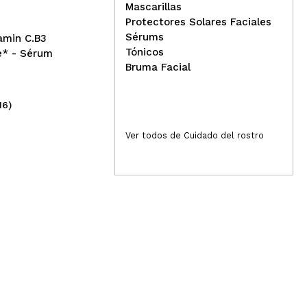
No 
Mascarillas
Protectores Solares Faciales
Responder
Útil
Sérums
tamin C.B3
Tónicos
e* - Sérum
Bruma Facial
16)
(13)
quiera menos graso.
6,99€
3,
Ver todos de Cuidado del rostro
Responder
Útil
r.
Responder
Útil