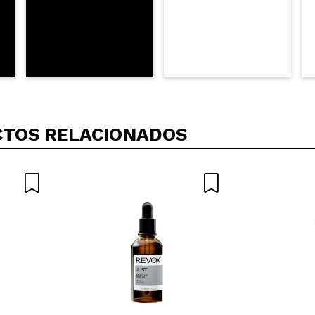
Opinión verificada
|
Hace 3 años
da al aplicarlo constantemente
 su compra?
Si
Opinión verificada
|
Hace 3 años
TOS RELACIONADOS
serum. Desde el olor, la absorción y la hidratación. Repetiré
 su compra?
Si
Opinión verificada
|
Hace 3 años