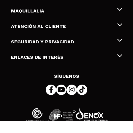
¿Recomendarías su compra?
No
Opinión
Hace 2
Responder
|
|
MAQUILLALIA
verificada
Útil
años
Sobre nosotros
ATENCIÓN AL CLIENTE
Empleo
Patricia
Envíos y devoluciones
SEGURIDAD Y PRIVACIDAD
Tarjetas de Regalo
Me encanta! El olor, la sensación, el efecto...
Desistimiento / Devoluciones
Lo uso como tónico, y como bruma para refrescar
Terminos y condiciones de uso
ENLACES DE INTERÉS
Formas de pago
la piel durante el día.
Pólitica de Privacidad
¿Recomendarías su compra?
Si
Contacto
Descuento Estudiantes
Opinión
Hace 2
Política de cookies
Responder
|
|
SÍGUENOS
verificada
Útil
años
Resolución de litigios en línea (ODR)
Cristina
Gostei é deixa a pele fresca e hidratada
¿Recomendarías su compra?
Si
Opinión
Hace 2
Responder
|
|
verificada
Útil
años
© 2026 DSM Beauty, S.L.