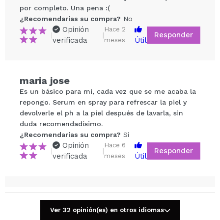
por completo. Una pena :(
¿Recomendarías su compra?
No
Opinión
Hace 2
Responder
|
|
verificada
Útil
meses
Compartir un vídeo o una foto
maria jose
Tu vídeo podría ser el primero. Imagínatelo...
Es un básico para mi, cada vez que se me acaba la
repongo. Serum en spray para refrescar la piel y
devolverle el ph a la piel después de lavarla, sin
¿Recomendarías su compra?
Si
No
duda recomendadísimo.
5/5
¿Recomendarías su compra?
Si
Opinión
Hace 6
Responder
|
|
verificada
Útil
ENVIAR
meses
Sara
Mi tónico favorito, tengo piel sensible y mixta y me
Ver 32 opinión(es) en otros idiomas
funciona estupendamente