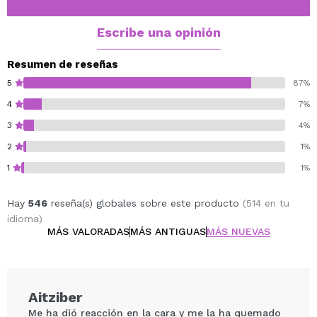
Escribe una opinión
Resumen de reseñas
5
87%
4
7%
3
4%
2
1%
1
1%
Hay
546
reseña(s) globales sobre este producto
(514 en tu
idioma)
MÁS VALORADAS
MÁS ANTIGUAS
MÁS NUEVAS
Aitziber
Me ha dió reacción en la cara y me la ha quemado