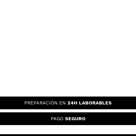
Huele increíble, cumple su función y deja la piel
súper calmada y fresquita. No irrita mi piel sensible
y cunde mucho! Volveré a comprar.
¿Recomendarías su compra?
Si
Opinión
Hace 2
Responder
|
|
verificada
Útil
años
Silvia
Es el tónico facial que más me gusta.
¿Recomendarías su compra?
Si
Opinión
Hace 2
Responder
|
|
verificada
Útil
años
PREPARACIÓN EN
24H LABORABLES
veronica
PAGO
SEGURO
no me ha gustado su olor,tampoco he notado nada
especial en el rostro,no repetire con este producto.