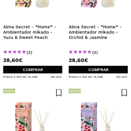
QUIERO REGISTRARME
Al crear una cuenta en Maquillalia.com podrás realizar
tus compras rápidamente, revisar el estado de tus
pedidos y consultar tus operaciones anteriores.
Alma Secret - *Home* -
Alma Secret - *Home* -
Ambientador mikado -
Ambientador mikado -
Yuzu & Sweet Peach
Orchid & Jasmine
CREAR CUENTA
(3)
(3)
28,60€
28,60€
COMPRAR
COMPRAR
Precio x 100 ml: 14,30€
IVA Incl.
Precio x 100 ml: 14,30€
IVA Incl.
Nature
Nature