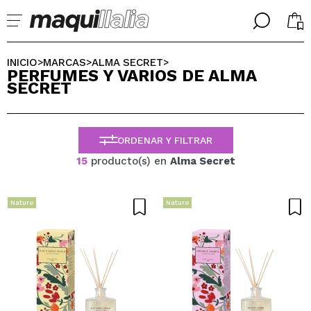
╳
╳
SELECCIONA TU IDIOMA
INICIO
MARCAS
ALMA SECRET
>
>
>
PERFUMES Y VARIOS DE ALMA
Ya soy #maquilover, tengo cuenta
SECRET
BIENVENIDX!
ESPAÑOL
ENGLISH
FRANCES
ORDENAR Y FILTRAR
ALEMAN
ITALIANO
15
producto(s) en
Alma Secret
PORTUGUESE
¿Olvidaste la contraseña?
Nature
Nature
No tengo cuenta aquí