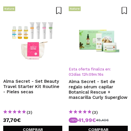
Nature
Nature
Esta oferta finaliza en:
02
días
12
h
:
09
m
:
16
s
Alma Secret - Set Beauty
Alma Secret - Set de
Travel Starter Kit Routine
regalo sérum capilar
- Pieles secas
Botanical Rescue +
mascarilla Curly Superglow
(3)
(3)
37,70€
41,99€
49,40€
-15%
COMPRAR
COMPRAR