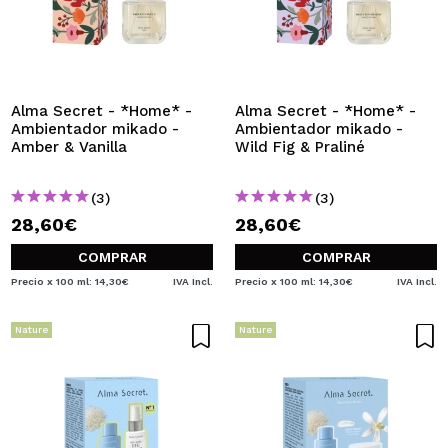
Alma Secret - *Home* -
Alma Secret - *Home* -
Ambientador mikado -
Ambientador mikado -
Amber & Vanilla
Wild Fig & Praliné
(3)
(3)
28,60€
28,60€
COMPRAR
COMPRAR
Precio x 100 ml: 14,30€
IVA Incl.
Precio x 100 ml: 14,30€
IVA Incl.
Nature
Nature