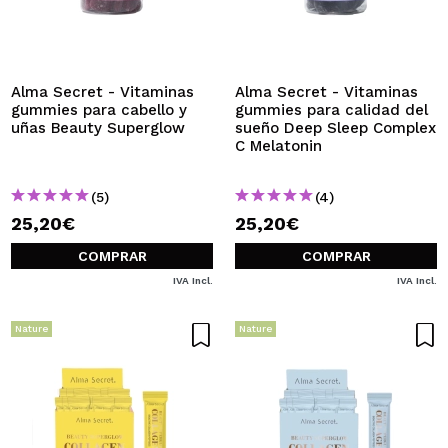
QUIERO REGISTRARME
Al crear una cuenta en Maquillalia.com podrás realizar
tus compras rápidamente, revisar el estado de tus
pedidos y consultar tus operaciones anteriores.
Alma Secret - Vitaminas
Alma Secret - Vitaminas
gummies para cabello y
gummies para calidad del
uñas Beauty Superglow
sueño Deep Sleep Complex
C Melatonin
CREAR CUENTA
(5)
(4)
25,20€
25,20€
COMPRAR
COMPRAR
IVA Incl.
IVA Incl.
Nature
Nature