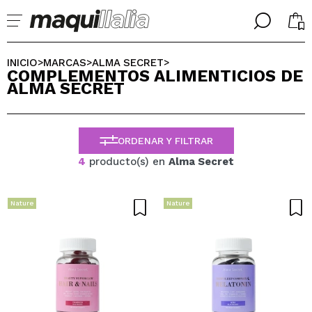
╳
╳
SELECCIONA TU IDIOMA
INICIO
MARCAS
ALMA SECRET
>
>
>
COMPLEMENTOS ALIMENTICIOS DE
Ya soy #maquilover, tengo cuenta
ALMA SECRET
BIENVENIDX!
ESPAÑOL
ENGLISH
FRANCES
ORDENAR Y FILTRAR
ALEMAN
ITALIANO
4
producto(s) en
Alma Secret
PORTUGUESE
¿Olvidaste la contraseña?
Nature
Nature
No tengo cuenta aquí