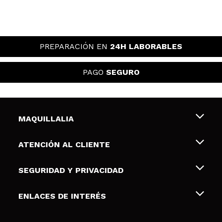
PREPARACIÓN EN
24H LABORABLES
PAGO
SEGURO
MAQUILLALIA
Sobre nosotros
ATENCIÓN AL CLIENTE
Empleo
Envíos y devoluciones
SEGURIDAD Y PRIVACIDAD
Tarjetas de Regalo
Desistimiento / Devoluciones
Terminos y condiciones de uso
ENLACES DE INTERÉS
Formas de pago
Pólitica de Privacidad
Contacto
Descuento Estudiantes
Política de cookies