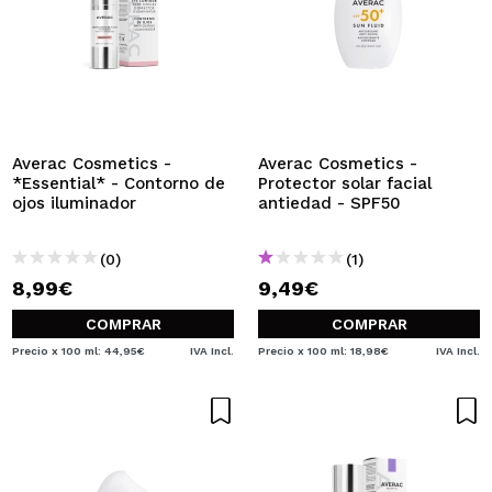
Averac Cosmetics -
Averac Cosmetics -
*Essential* - Contorno de
Protector solar facial
ojos iluminador
antiedad - SPF50
(0)
(1)
8,99€
9,49€
COMPRAR
COMPRAR
Precio x 100 ml: 44,95€
IVA Incl.
Precio x 100 ml: 18,98€
IVA Incl.