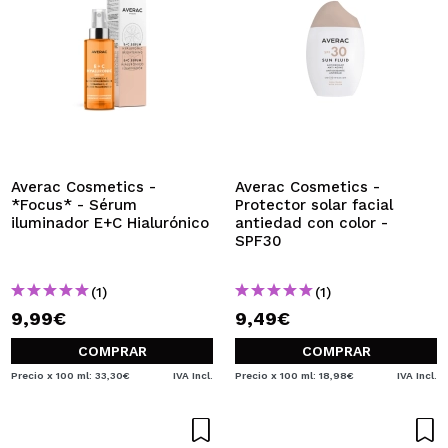
Averac Cosmetics -
Averac Cosmetics -
*Focus* - Sérum
Protector solar facial
iluminador E+C Hialurónico
antiedad con color -
SPF30
(1)
(1)
9,99€
9,49€
COMPRAR
COMPRAR
Precio x 100 ml: 33,30€
IVA Incl.
Precio x 100 ml: 18,98€
IVA Incl.