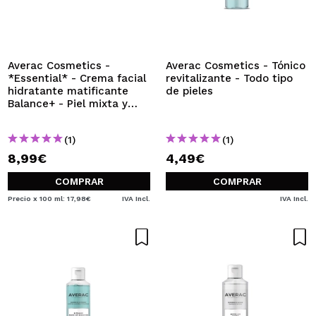
Averac Cosmetics -
Averac Cosmetics - Tónico
*Essential* - Crema facial
revitalizante - Todo tipo
hidratante matificante
de pieles
Balance+ - Piel mixta y
grasa
(1)
(1)
8,99€
4,49€
COMPRAR
COMPRAR
Precio x 100 ml: 17,98€
IVA Incl.
IVA Incl.