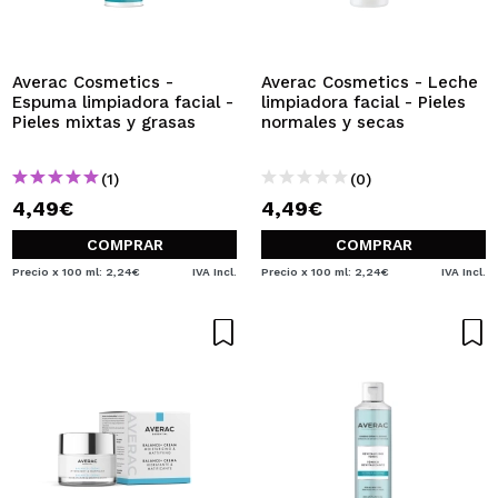
QUIERO REGISTRARME
Al crear una cuenta en Maquillalia.com podrás realizar
tus compras rápidamente, revisar el estado de tus
Averac Cosmetics -
Averac Cosmetics - Leche
pedidos y consultar tus operaciones anteriores.
Espuma limpiadora facial -
limpiadora facial - Pieles
Pieles mixtas y grasas
normales y secas
CREAR CUENTA
(1)
(0)
4,49€
4,49€
COMPRAR
COMPRAR
Precio x 100 ml: 2,24€
IVA Incl.
Precio x 100 ml: 2,24€
IVA Incl.