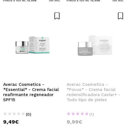
Precio x 100 ml: 19,98€
IVA Incl.
Precio x 100 ml: 19,98€
IVA Incl.
Averac Cosmetics -
Averac Cosmetics -
*Essential* - Crema facial
*Focus* - Crema facial
reafirmante regeneador
redensificadora Caviar+ -
SPF15
Todo tipo de pieles
(0)
(1)
9,49€
9,99€