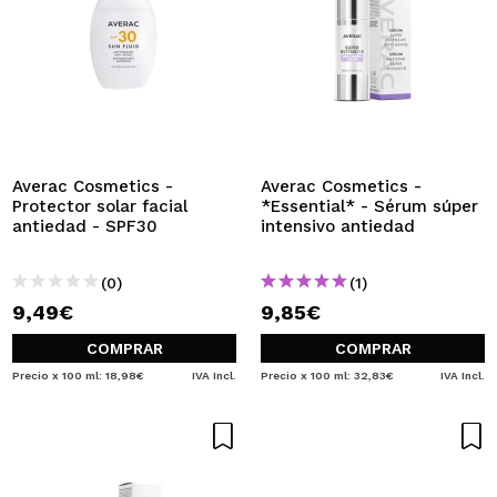
Averac Cosmetics -
Averac Cosmetics -
Protector solar facial
*Essential* - Sérum súper
antiedad - SPF30
intensivo antiedad
(0)
(1)
9,49€
9,85€
COMPRAR
COMPRAR
Precio x 100 ml: 18,98€
IVA Incl.
Precio x 100 ml: 32,83€
IVA Incl.