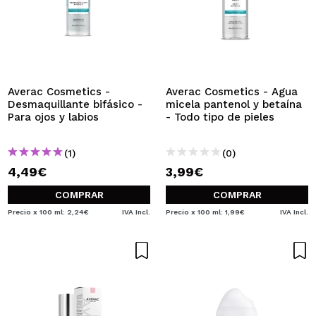
Averac Cosmetics -
Averac Cosmetics - Agua
Desmaquillante bifásico -
micela pantenol y betaína
Para ojos y labios
- Todo tipo de pieles
(1)
(0)
4,49€
3,99€
COMPRAR
COMPRAR
Precio x 100 ml: 2,24€
IVA Incl.
Precio x 100 ml: 1,99€
IVA Incl.