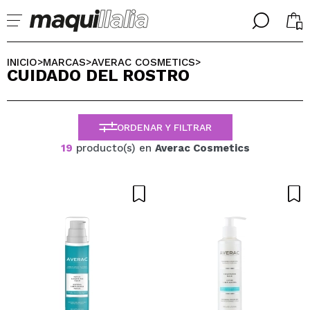
╳
╳
SELECCIONA TU IDIOMA
INICIO
MARCAS
AVERAC COSMETICS
>
>
>
CUIDADO DEL ROSTRO
Ya soy #maquilover, tengo cuenta
BIENVENIDX!
ESPAÑOL
ENGLISH
ORDENAR Y FILTRAR
FRANCES
ALEMAN
19
producto(s) en
Averac Cosmetics
ITALIANO
PORTUGUESE
¿Olvidaste la contraseña?
No tengo cuenta aquí