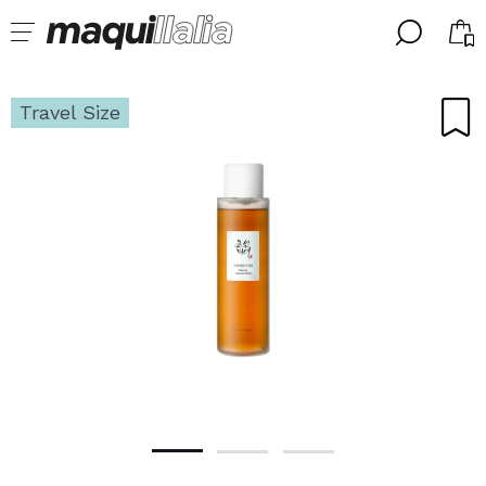
╳
╳
SELECCIONA TU IDIOMA
Travel Size
Ya soy #maquilover, tengo cuenta
BIENVENIDX!
ESPAÑOL
ENGLISH
FRANCES
ALEMAN
ITALIANO
PORTUGUESE
¿Olvidaste la contraseña?
No tengo cuenta aquí