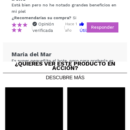
Tu vídeo podría ser el primero. Imagínatelo...
Está bien pero no he notado grandes beneficios en
mi piel
¿Recomendarías su compra?
Si
¿Recomendarías su compra?
Si
No
Opinión
Hace 1
Responder
|
|
5/5
verificada
Útil
año
ENVIAR
María del Mar
Es super pequeñito el bote, pero para probarla es
¿QUIERES VER ESTE PRODUCTO EN
ACCIÓN?
más que suficiente. Huele super bien, como a té y
anko dulce. Deja la piel recuperada del jabón al
DESCUBRE MÁS
instante, calma bastante si tienes la piel sensible y
se absorbe rápido.
¿Recomendarías su compra?
Si
Opinión
Hace 1
Responder
|
|
verificada
Útil
año
Nuria