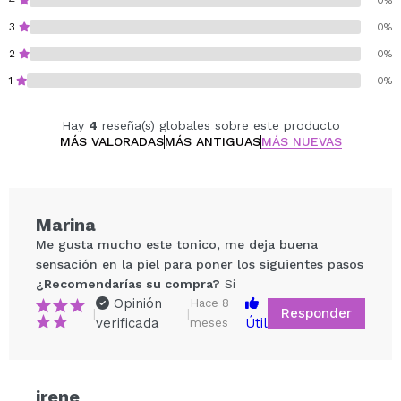
4
0%
La 'saponina' contenida en abundancia en el ginseng es
3
0%
muy eficaz para prevenir la hiperpigmentación y las
arrugas causadas por los rayos UV.
2
0%
La esencia también reduce la producción de sebo, tiene
1
0%
un efecto iluminador y reduce las manchas y las
arrugas.
Hay
4
reseña(s) globales sobre este producto
Después de su uso, la piel aparece más suave y
MÁS VALORADAS
MÁS ANTIGUAS
MÁS NUEVAS
radiante.
Cruelty free.
Marina
Me gusta mucho este tonico, me deja buena
sensación en la piel para poner los siguientes pasos
¿Recomendarías su compra?
Si
Opinión
Hace 8
Responder
|
|
verificada
Útil
meses
Compartir un vídeo o una foto
irene