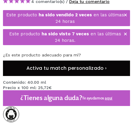
4 comentario(s) /
Deja tu comentario
Este producto
ha sido vendido 2 veces
en las últimas
24 horas
Este producto
ha sido visto 7 veces
en las últimas
24 horas.
¿Es este producto adecuado para mí?
Activa tu match personalizado ›
Contenido: 40.00 ml
Precio x 100 ml: 25,72€
¿Tienes alguna duda?
Te ayudamos
aquí