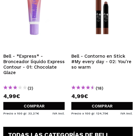
Bell - *Express* -
Bell - Contorno en Stick
Bronceador líquido Express
#My every day - 02: You're
Contour - 01: Chocolate
so warm
Glaze
(2)
(18)
4,99€
4,99€
COMPRAR
COMPRAR
Precio x 100 gr: 33,27€
IVA Incl.
Precio x 100 gr: 124,75€
IVA Incl.
TODAS LAS CATEGORÍAS DE BELL