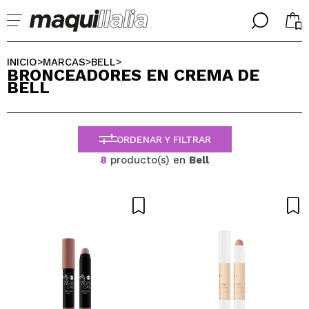
╳
╳
SELECCIONA TU IDIOMA
INICIO
MARCAS
BELL
>
>
>
BRONCEADORES EN CREMA DE
Ya soy #maquilover, tengo cuenta
BELL
BIENVENIDX!
ESPAÑOL
ENGLISH
FRANCES
ORDENAR Y FILTRAR
ALEMAN
ITALIANO
8
producto(s) en
Bell
PORTUGUESE
¿Olvidaste la contraseña?
No tengo cuenta aquí