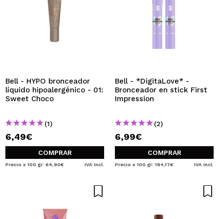
Bell - HYPO bronceador
Bell - *DigitaLove* -
líquido hipoalergénico - 01:
Bronceador en stick First
Sweet Choco
Impression
(1)
(2)
6,49€
6,99€
COMPRAR
COMPRAR
Precio x 100 gr: 64,90€
IVA Incl.
Precio x 100 gr: 194,17€
IVA Incl.