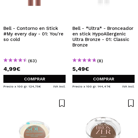
QUIERO REGISTRARME
Al crear una cuenta en Maquillalia.com podrás realizar
tus compras rápidamente, revisar el estado de tus
pedidos y consultar tus operaciones anteriores.
Bell - Contorno en Stick
Bell - *Ultra* - Bronceador
#My every day - 01: You're
en stick HypoAllergenic
so cold
Ultra Bronze - 01: Classic
Bronze
CREAR CUENTA
(63)
(8)
4,99€
5,49€
COMPRAR
COMPRAR
Precio x 100 gr: 124,75€
IVA Incl.
Precio x 100 gr: 144,47€
IVA Incl.