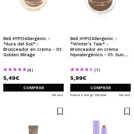
Bell HYPOAllergenic -
Bell HYPOAllergenic -
*Aura del Sol* -
*Winter's Tale* -
Bronceador en crema - 01:
Bronceador en crema
Golden Mirage
hipoalergénico - 01: Sun
kiss
(4)
(7)
5,49€
5,99€
COMPRAR
COMPRAR
IVA Incl.
Precio x 100 gr: 119,80€
IVA Incl.