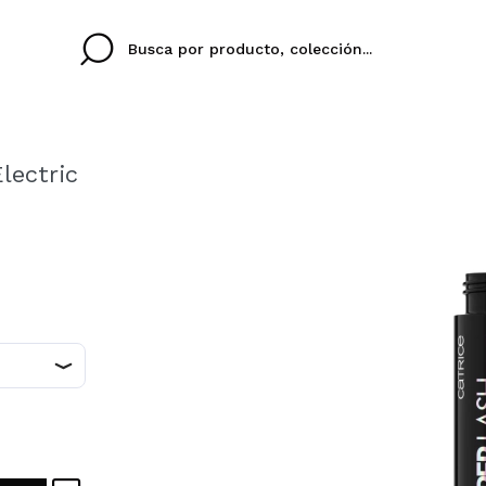
lectric
Cristina
Antonia
Ines
No tengo cuenta aqu
U IDIOMA
ez que
Buena experiencia
Muy bien
Spedizi
QUIER
ESPAÑOL
ENGLISH
eriencia
imballa
ajería.
elegan
colori sc
Al crear una cuenta en
rápidamente, revisar e
anteriores.