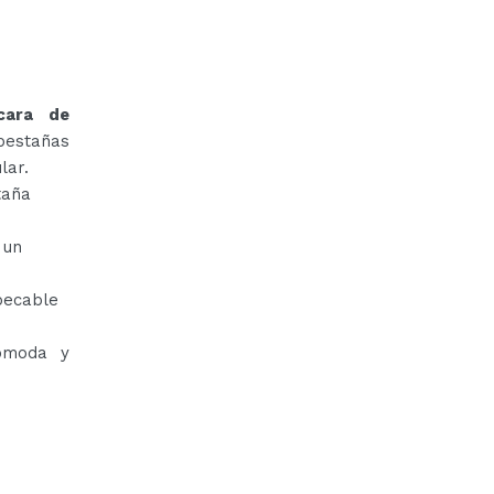
cara de
estañas
lar.
taña
 un
pecable
cómoda y