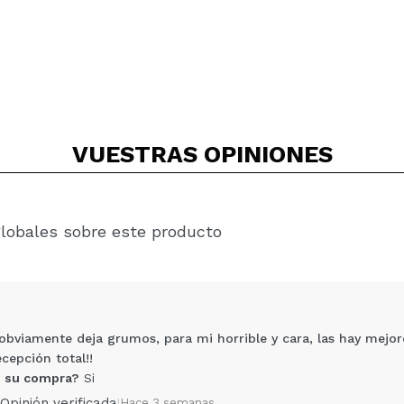
VUESTRAS
OPINIONES
globales sobre este producto
 obviamente deja grumos, para mi horrible y cara, las hay mejo
cepción total!!
 su compra?
Si
Opinión verificada
|
Hace 3 semanas