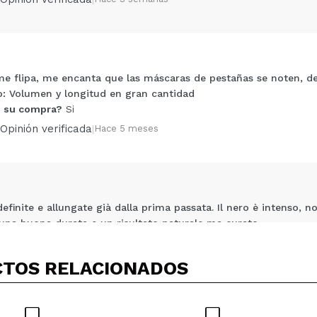
Compartir un vídeo o una foto
 flipa, me encanta que las máscaras de pestañas se noten, de
Tu vídeo podría ser el primero. Imagínatelo...
o: Volumen y longitud en gran cantidad
 su compra?
Si
5/
Opinión verificada
|
Hace 5 meses
compra?
Si
No
AR
efinite e allungate già dalla prima passata. Il nero è intenso, n
una buona durata e un risultato naturale ma curato
 su compra?
Si
Opinión verificada
|
Hace 6 meses
TOS RELACIONADOS