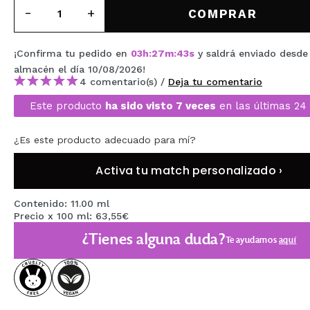
MAQUIFARMA
COMPRAR
KOREA ZONE
¡Confirma tu pedido en
03
h
:
27
m
:
43
s
y saldrá enviado desde
TRAVEL SIZE
almacén
el día 10/08/2026
!
4 comentario(s) /
Deja tu comentario
NATURE
Este producto
ha sido visto 7 veces
en las últimas 24
¿Es este producto adecuado para mí?
OFERTAS
OUTLET
Activa tu match personalizado ›
¡HAN VUELTO!
Contenido: 11.00 ml
Precio x 100 ml: 63,55€
PRÓXIMAMENTE
¿Tienes alguna duda?
Te ayudamos
aquí
BLOG