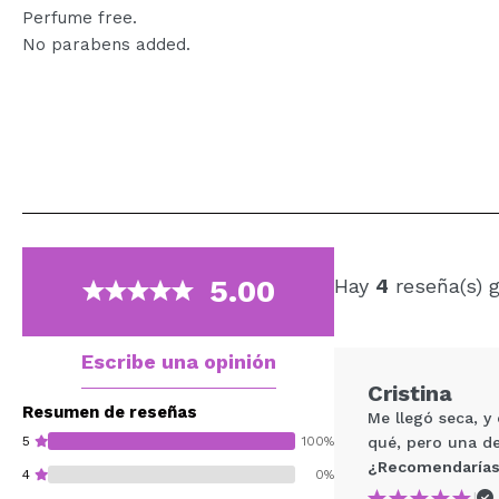
Perfume free.
No parabens added.
5.00
Hay
4
reseña(s) 
Escribe una opinión
Cristina
Resumen de reseñas
Me llegó seca, y
5
100%
qué, pero una de
¿Recomendarías
4
0%
|