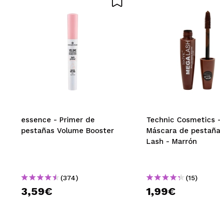
BEATRIZ
Bien, ni mal ni 
¿Recomendarías
|
essence - Primer de
Technic Cosmetics 
pestañas Volume Booster
Máscara de pestañ
Lash - Marrón
(374)
(15)
3,59€
1,99€