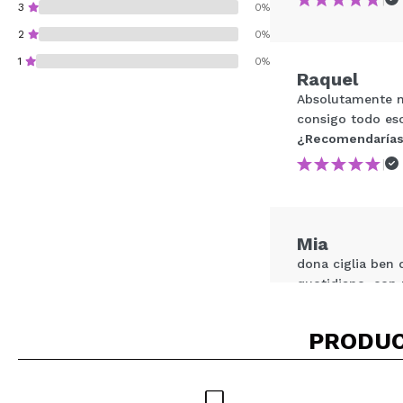
3
0%
2
0%
1
0%
Raquel
Absolutamente me
consigo todo es
¿Recomendarías
|
¿Recomendarías su 
ENVI
Mia
dona ciglia ben d
quotidiano, con 
¿Recomendarías
|
PRODUC