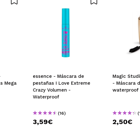
muy buena. Correcta. Pero por su precio hay otras mucho mejor
 su compra?
No
Opinión verificada
|
Hace 7 meses
-
essence - Máscara de
Magic Stud
as Mega
pestañas I Love Extreme
- Máscara 
Crazy Volumen -
waterproof
Waterproof
(16)
(
3,59€
2,50€