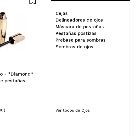
es
Cejas
Delineadores de ojos
Responder
Útil
Máscara de pestañas
Pestañas postizas
essence - Máscara de
ess
Prebase para sombras
pestañas Lash princess
cej
Sombras de ojos
Sculpted Volume
io - *Diamond*
de pestañas
10)
(28)
Ver todos de Ojos
4,19€
2,