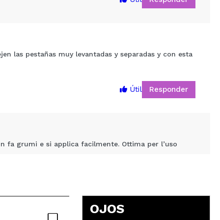
jen las pestañas muy levantadas y separadas y con esta
5
Responder
Útil
on fa grumi e si applica facilmente. Ottima per l’uso
Responder
Útil
OJOS