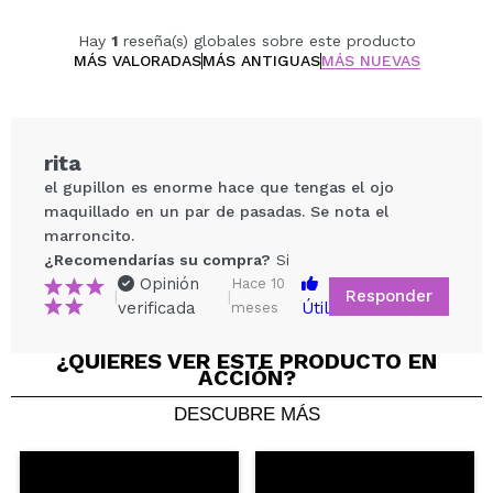
Hay
1
reseña(s) globales sobre este producto
MÁS VALORADAS
MÁS ANTIGUAS
MÁS NUEVAS
rita
el gupillon es enorme hace que tengas el ojo
maquillado en un par de pasadas. Se nota el
marroncito.
¿Recomendarías su compra?
Si
Opinión
Hace 10
Responder
|
|
verificada
Útil
meses
¿QUIERES VER ESTE PRODUCTO EN
Compartir un vídeo o una foto
ACCIÓN?
Tu vídeo podría ser el primero. Imagínatelo...
DESCUBRE MÁS
¿Recomendarías su compra?
Si
No