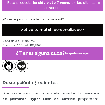
Este producto
ha sido visto 7 veces
en las últimas
24 horas.
¿Es este producto adecuado para mí?
Activa tu match personalizado ›
Contenido: 11.00 ml
Precio x 100 ml: 63,55€
¿Tienes alguna duda?
Te ayudamos
aquí
Descripción
Ingredientes
¡Prepárate para una mirada electrizante! La
máscara
de pestañas Hyper Lash de Catrice
proporciona
pestañas intensamente negras, alargadas y con