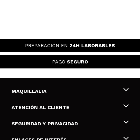
PREPARACIÓN EN
24H LABORABLES
PAGO
SEGURO
MAQUILLALIA
Sobre nosotros
ATENCIÓN AL CLIENTE
Empleo
Envíos y devoluciones
SEGURIDAD Y PRIVACIDAD
Tarjetas de Regalo
Desistimiento / Devoluciones
Terminos y condiciones de uso
ENLACES DE INTERÉS
Formas de pago