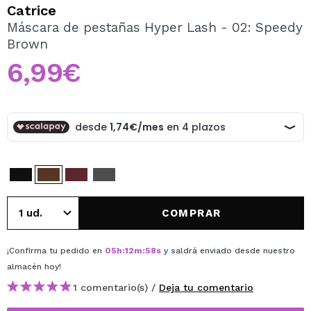
QUIERO REGISTRARME
Catrice
Máscara de pestañas Hyper Lash - 02: Speedy
Al crear una cuenta en Maquillalia.com podrás realizar
Brown
tus compras rápidamente, revisar el estado de tus
pedidos y consultar tus operaciones anteriores.
6,99€
CREAR CUENTA
COMPRAR
¡Confirma tu pedido en
05
h
:
12
m
:
58
s
y saldrá enviado desde nuestro
almacén
hoy
!
1 comentario(s) /
Deja tu comentario