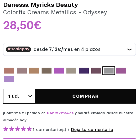
QUIERO REGISTRARME
Danessa Myricks Beauty
Colorfix Creams Metallics - Odyssey
Al crear una cuenta en Maquillalia.com podrás realizar
tus compras rápidamente, revisar el estado de tus
28,50€
pedidos y consultar tus operaciones anteriores.
CREAR CUENTA
COMPRAR
¡Confirma tu pedido en
06
h
:
27
m
:
47
s
y saldrá enviado desde nuestro
almacén
hoy
!
1 comentario(s) /
Deja tu comentario