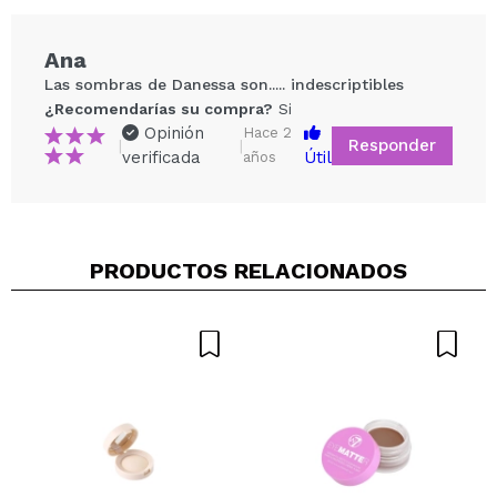
Vegan.
Ana
Las sombras de Danessa son..... indescriptibles
¿Recomendarías su compra?
Si
Opinión
Hace 2
Responder
|
|
verificada
Útil
años
Compartir un vídeo o una foto
PRODUCTOS RELACIONADOS
Tu vídeo podría ser el primero. Imagínatelo...
¿Recomendarías su compra?
Si
No
5/5
ENVIAR