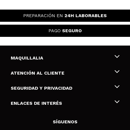
PREPARACIÓN EN
24H LABORABLES
PAGO
SEGURO
MAQUILLALIA
Sobre nosotros
ATENCIÓN AL CLIENTE
Empleo
Envíos y devoluciones
SEGURIDAD Y PRIVACIDAD
Tarjetas de Regalo
Desistimiento / Devoluciones
Terminos y condiciones de uso
ENLACES DE INTERÉS
Formas de pago
Pólitica de Privacidad
Contacto
Descuento Estudiantes
Política de cookies
SÍGUENOS
Resolución de litigios en línea (ODR)