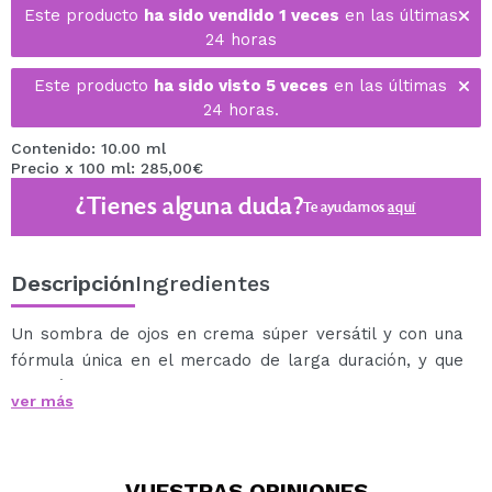
Este producto
ha sido vendido 1 veces
en las últimas
24 horas
Este producto
ha sido visto 5 veces
en las últimas
24 horas.
Contenido: 10.00 ml
Precio x 100 ml: 285,00€
¿Tienes alguna duda?
Te ayudamos
aquí
Descripción
Ingredientes
Un sombra de ojos en crema súper versátil y con una
fórmula única en el mercado de larga duración, y que
además se puede usar de una forma segura en los
ver más
labios, el contorno de ojos o el rostro.
Se pueden mezclar para crear colores personalizados,
transparencias o saturaciones llamativas.
VUESTRAS
OPINIONES