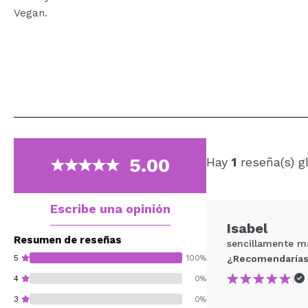
Vegan.
5.00
Hay
1
reseña(s) g
Escribe una opinión
Isabel
Resumen de reseñas
sencillamente mar
5
100%
¿Recomendarías
|
4
0%
3
0%