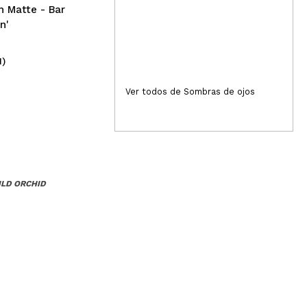
h Matte - Bar
n'
1)
(1)
4,95€
5,
Ver todos de Sombras de ojos
ILD ORCHID