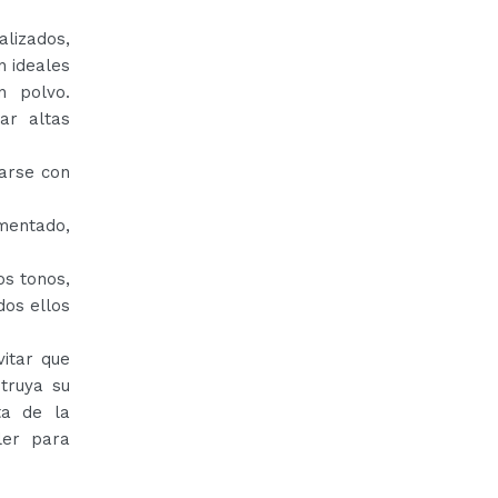
izados,
n ideales
n polvo.
ar altas
arse con
mentado,
os tonos,
os ellos
vitar que
truya su
ta de la
ler para