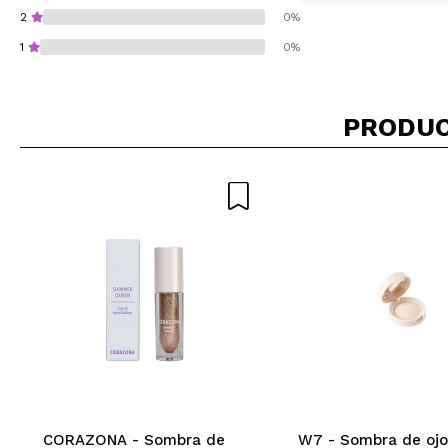
2
0%
1
0%
PRODUC
¿Recomendarías su 
ENVI
CORAZONA - Sombra de
W7 - Sombra de oj