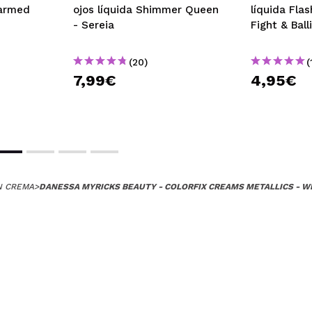
armed
ojos líquida Shimmer Queen
líquida Flas
- Sereia
Fight & Balli
(20)
(
7,99€
4,95€
N CREMA
>
DANESSA MYRICKS BEAUTY - COLORFIX CREAMS METALLICS - W