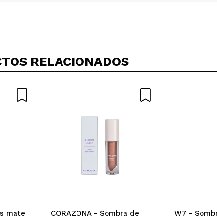
Compartir un vídeo o una foto
Tu vídeo podría ser el primero. Imagínatelo...
TOS RELACIONADOS
5/
compra?
Si
No
AR
os mate
CORAZONA - Sombra de
W7 - Sombr