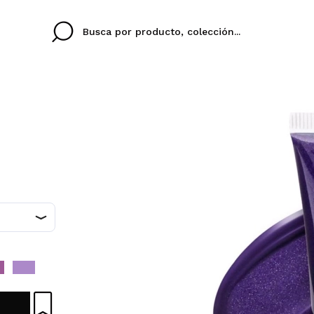
d
Cristina
Antonia
Ines
No tengo cuenta aqu
U IDIOMA
ez que
Buena experiencia
Muy bien
Spedizi
QUIER
ESPAÑOL
ENGLISH
eriencia
imballa
ajería.
elegan
colori sc
Al crear una cuenta en
rápidamente, revisar e
anteriores.