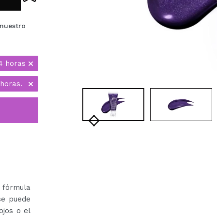
nuestro
4 horas
horas.
 fórmula
se puede
ojos o el