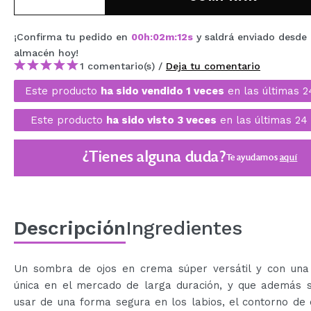
MAQUIFARMA
¡Confirma tu pedido en
00
h
:
02
m
:
11
s
y saldrá enviado desde 
KOREA ZONE
almacén
hoy
!
1 comentario(s) /
Deja tu comentario
TRAVEL SIZE
Este producto
ha sido vendido 1 veces
en las últimas 2
NATURE
Este producto
ha sido visto 3 veces
en las últimas 24 
OFERTAS
¿Tienes alguna duda?
Te ayudamos
aquí
OUTLET
¡HAN VUELTO!
PRÓXIMAMENTE
Descripción
Ingredientes
BLOG
Un sombra de ojos en crema súper versátil y con una
única en el mercado de larga duración, y que además 
usar de una forma segura en los labios, el contorno de 