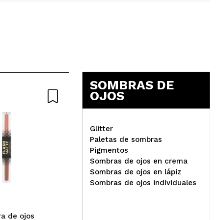
5
SOMBRAS DE
OJOS
Glitter
Paletas de sombras
Pigmentos
W7 - Sombra de ojos
Sombras de ojos en crema
líquida Flash Matte - One
Cat
Sombras de ojos en lápiz
Way & Reflect
líq
Sombras de ojos individuales
- 0
a de ojos