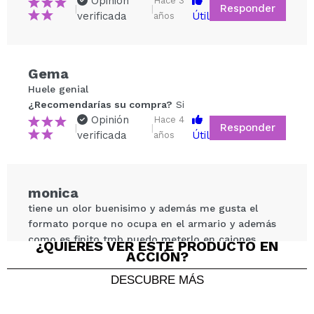
Opinión
Hace 3
Responder
|
|
verificada
Útil
años
Gema
Compartir un vídeo o una foto
Huele genial
Tu vídeo podría ser el primero. Imagínatelo...
¿Recomendarías su compra?
Si
Opinión
Hace 4
Responder
|
|
verificada
Útil
años
¿Recomendarías su compra?
Si
No
5/5
monica
ENVIAR
tiene un olor buenisimo y además me gusta el
formato porque no ocupa en el armario y además
como es finito tmb puedo meterlo en cajones
¿QUIERES VER ESTE PRODUCTO EN
ACCIÓN?
¿Recomendarías su compra?
Si
Responder
Útil
|
Hace 4 años
DESCUBRE MÁS