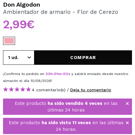
QUIERO REGISTRARME
Don Algodon
Ambientador de armario - Flor de Cerezo
Al crear una cuenta en Maquillalia.com podrás realizar
tus compras rápidamente, revisar el estado de tus
2,99€
pedidos y consultar tus operaciones anteriores.
CREAR CUENTA
COMPRAR
¡Confirma tu pedido en
22
h
:
01
m
:
02
s
y saldrá enviado desde nuestro
almacén
el día 10/08/2026
!
4 comentario(s) /
Deja tu comentario
Este producto
ha sido vendido 4 veces
en las
últimas 24 horas
Este producto
ha sido visto 11 veces
en las últimas
24 horas.