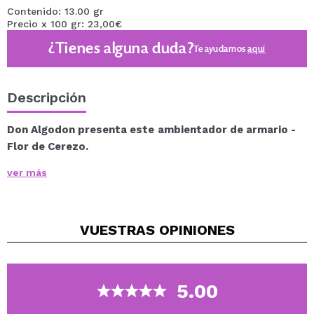
Contenido: 13.00 gr
Precio x 100 gr: 23,00€
¿Tienes alguna duda?
Te ayudamos
aquí
Descripción
Don Algodon presenta este ambientador de armario -
Flor de Cerezo.
Ideal para renovar el ambiente de tu armario con un
ver más
dulce y floral aroma a cerezo.
Este perfumador de armario envolverá tus prendas de
un agradable y delicado aroma de lo más primaveral.
VUESTRAS
OPINIONES
Disfruta de una experiencia olfativa cada vez que
habrás las puertas del armario.
Un perfumador de armario elaborado con extractos
naturales y una fragancia con una duración de hasta
5.00
más de 45 días.