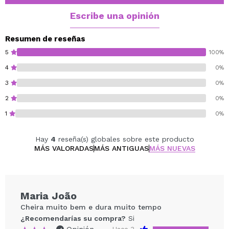
Con una salida bouquet de frutos rojos, con notas verde
y un fondo ligeramente floral.
Escribe una opinión
Este producto tiene 0% alcohol.
Resumen de reseñas
5
100%
4
0%
3
0%
2
0%
1
0%
Hay
4
reseña(s) globales sobre este producto
MÁS VALORADAS
MÁS ANTIGUAS
MÁS NUEVAS
Maria João
Cheira muito bem e dura muito tempo
¿Recomendarías su compra?
Si