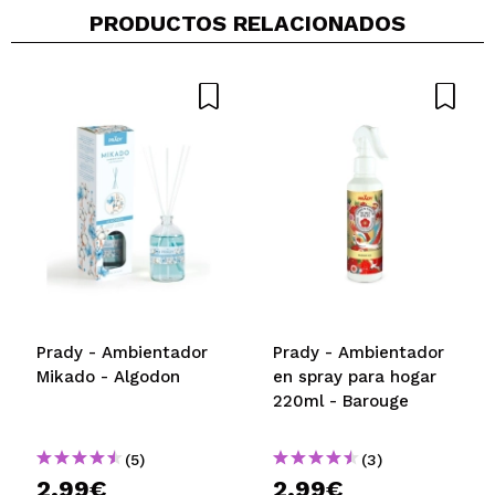
PRODUCTOS RELACIONADOS
claudia
huele super bien. seguro que me compro el mikado
de este mismo olor
¿Recomendarías su compra?
Si
Responder
Útil
|
Hace 4 años
Prady - Ambientador
Prady - Ambientador
Mikado - Algodon
en spray para hogar
220ml - Barouge
(5)
(3)
2,99€
2,99€