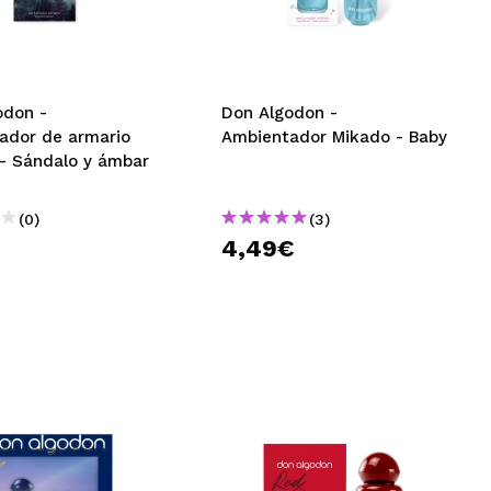
CREAR CUENTA
odon -
Don Algodon -
ador de armario
Ambientador Mikado - Baby
- Sándalo y ámbar
(0)
(3)
€
4,49€