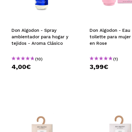
MAQUIFARMA
KOREA ZONE
TRAVEL SIZE
Don Algodon - Spray
Don Algodon - Eau
ambientador para hogar y
toilette para mujer
NATURE
tejidos - Aroma Clásico
en Rose
(10)
(1)
OFERTAS
4,00€
3,99€
OUTLET
¡HAN VUELTO!
PRÓXIMAMENTE
BLOG