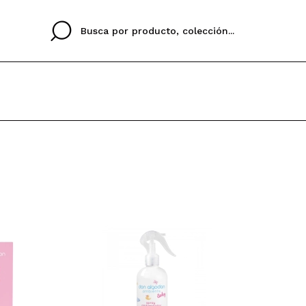
Cristina
Antonia
Ines
No tengo cuenta aqu
U IDIOMA
ez que
Buena experiencia
Muy bien
Spedizi
QUIER
ESPAÑOL
ENGLISH
eriencia
imballa
ajería.
elegan
colori sc
Al crear una cuenta en
rápidamente, revisar e
anteriores.