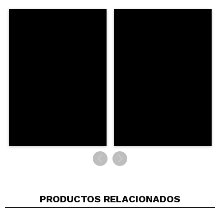
Lila
Es tipo balsamo, traslucido y deja el labio mega
jugoso.
¿Recomendarías su compra?
Si
Opinión
Hace 1
Responder
|
|
verificada
Útil
año
Paola
notas el labio mas gordito pero nada exagerado y
el mentol es muy suavito, por no hablar de lo
precioso que es el tono.
¿Recomendarías su compra?
Si
Opinión
Hace 1
Responder
Útil
|
|
verificada
año
(1)
PRODUCTOS RELACIONADOS