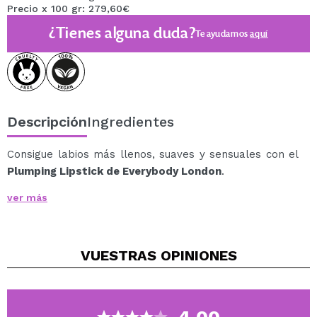
Precio x 100 gr: 279,60€
¿Tienes alguna duda?
Te ayudamos
aquí
Descripción
Ingredientes
Consigue labios más llenos, suaves y sensuales con el
Plumping Lipstick de Everybody London
.
Este labial combina un color intenso y duradero con un
ver más
efecto voluminizador visible, gracias a ingredientes
activos que estimulan la microcirculación para dar ese
efecto “plump” sin agujas ni incomodidad.
VUESTRAS
OPINIONES
Su fórmula hidratante y nutritiva deja los labios con un
brillo natural, confort absoluto y un toque de firmeza,
realzando tu sonrisa en cada aplicación. Ideal para
citas, selfies, fiestas… o cualquier momento en el que