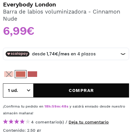
QUIERO REGISTRARME
Everybody London
Barra de labios voluminizadora - Cinnamon
Al crear una cuenta en Maquillalia.com podrás realizar
Nude
tus compras rápidamente, revisar el estado de tus
pedidos y consultar tus operaciones anteriores.
6,99€
CREAR CUENTA
COMPRAR
¡Confirma tu pedido en
18
h
:
59
m
:
48
s
y saldrá enviado desde nuestro
almacén
mañana
!
4 comentario(s) /
Deja tu comentario
Contenido: 2.50 gr