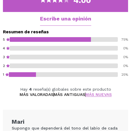
4.00
quieras destacar sin esfuerzo.
Vegan.
Escribe una opinión
Cruelty free.
Resumen de reseñas
5
75%
4
0%
3
0%
2
0%
1
25%
Hay
4
reseña(s) globales sobre este producto
MÁS VALORADAS
MÁS ANTIGUAS
MÁS NUEVAS
Mari
Supongo que dependerá del tono del labio de cada