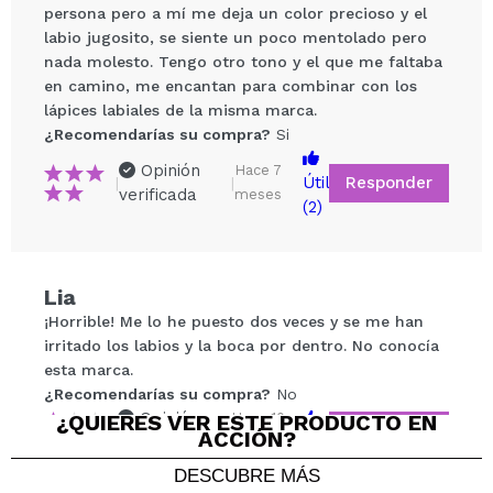
persona pero a mí me deja un color precioso y el
labio jugosito, se siente un poco mentolado pero
nada molesto. Tengo otro tono y el que me faltaba
en camino, me encantan para combinar con los
lápices labiales de la misma marca.
¿Recomendarías su compra?
Si
Compartir un vídeo o una foto
Opinión
Hace 7
Responder
Útil
|
|
verificada
meses
Tu vídeo podría ser el primero. Imagínatelo...
(2)
¿Recomendarías su compra?
Si
No
Lia
5/5
¡Horrible! Me lo he puesto dos veces y se me han
irritado los labios y la boca por dentro. No conocía
ENVIAR
esta marca.
¿Recomendarías su compra?
No
Opinión
¿QUIERES VER ESTE PRODUCTO EN
Hace 10
Responder
|
|
ACCIÓN?
verificada
Útil
meses
DESCUBRE MÁS