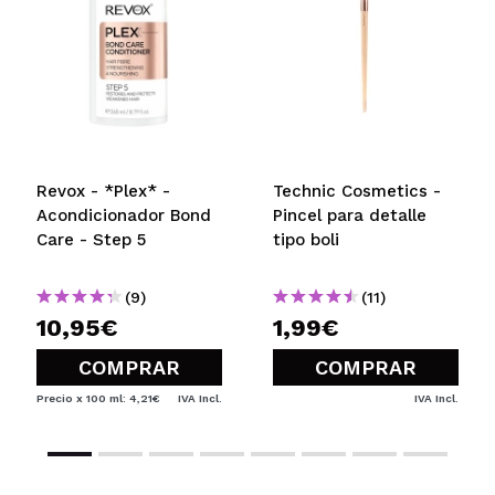
Revox - *Plex* -
Technic Cosmetics -
Acondicionador Bond
Pincel para detalle
Care - Step 5
tipo boli
(9)
(11)
10,95€
1,99€
COMPRAR
COMPRAR
Precio x 100 ml: 4,21€
IVA Incl.
IVA Incl.