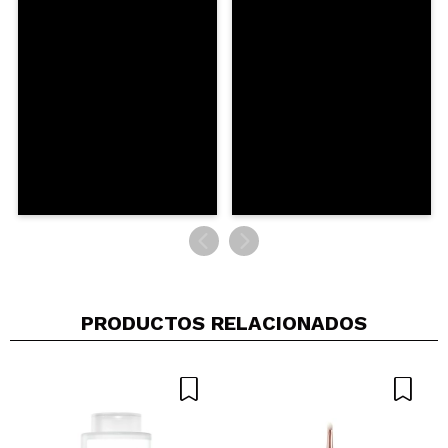
Pilar
Te da un poco de mentita pero nada tipo
volumiizador molesto, el color es muy bonito y te
deja el labio muy jugosito, 100% recomendado.
¿Recomendarías su compra?
Si
Opinión
Hace 1
Responder
|
|
verificada
Útil
año
PRODUCTOS RELACIONADOS