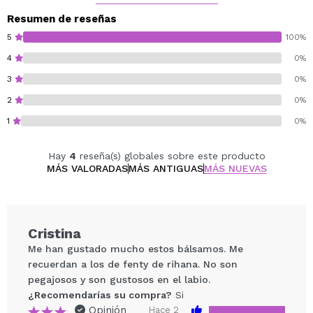
Cruelty free.
Resumen de reseñas
5
100%
4
0%
3
0%
2
0%
1
0%
Hay
4
reseña(s) globales sobre este producto
MÁS VALORADAS
MÁS ANTIGUAS
MÁS NUEVAS
Cristina
Me han gustado mucho estos bálsamos. Me
recuerdan a los de fenty de rihana. No son
pegajosos y son gustosos en el labio.
¿Recomendarías su compra?
Si
Opinión
Hace 2