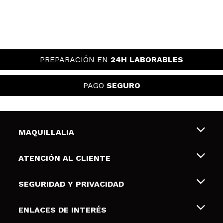
PREPARACIÓN EN
24H LABORABLES
PAGO
SEGURO
MAQUILLALIA
Sobre nosotros
ATENCIÓN AL CLIENTE
Empleo
Envíos y devoluciones
SEGURIDAD Y PRIVACIDAD
Tarjetas de Regalo
Desistimiento / Devoluciones
Terminos y condiciones de uso
ENLACES DE INTERÉS
Formas de pago
Pólitica de Privacidad