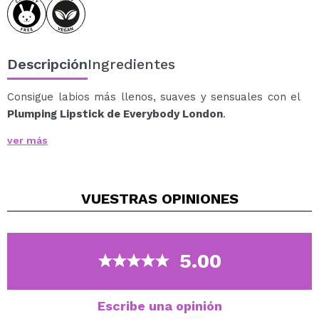
Descripción
Ingredientes
Consigue labios más llenos, suaves y sensuales con el
Plumping Lipstick de Everybody London
.
Este labial combina un color intenso y duradero con un
ver más
efecto voluminizador visible, gracias a ingredientes
activos que estimulan la microcirculación para dar ese
efecto “plump” sin agujas ni incomodidad.
VUESTRAS
OPINIONES
Su fórmula hidratante y nutritiva deja los labios con un
brillo natural, confort absoluto y un toque de firmeza,
realzando tu sonrisa en cada aplicación. Ideal para
citas, selfies, fiestas… o cualquier momento en el que
5.00
quieras destacar sin esfuerzo.
Vegan.
Escribe una opinión