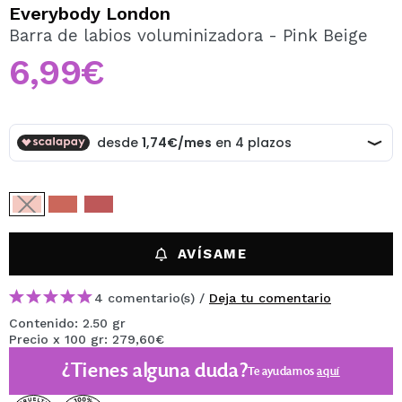
QUIERO REGISTRARME
Everybody London
Barra de labios voluminizadora - Pink Beige
Al crear una cuenta en Maquillalia.com podrás realizar
tus compras rápidamente, revisar el estado de tus
6,99€
pedidos y consultar tus operaciones anteriores.
CREAR CUENTA
AVÍSAME
4 comentario(s) /
Deja tu comentario
Contenido: 2.50 gr
Precio x 100 gr: 279,60€
¿Tienes alguna duda?
Te ayudamos
aquí