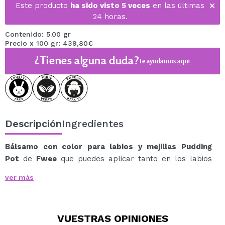
Este producto
ha sido visto 5 veces
en las últimas
24 horas.
Contenido: 5.00 gr
Precio x 100 gr: 439,80€
¿Tienes alguna duda?
Te ayudamos
aquí
Descripción
Ingredientes
Bálsamo con color para labios y mejillas Pudding
Pot
de
Fwee
que puedes aplicar tanto en los labios
como en las mejillas para lograr un acabado natural y
ver más
difuminado.
Su textura cremosa y ligera se extiende con facilidad,
permitiendo un efecto de superposición suave y sin
VUESTRAS
OPINIONES
esfuerzo.