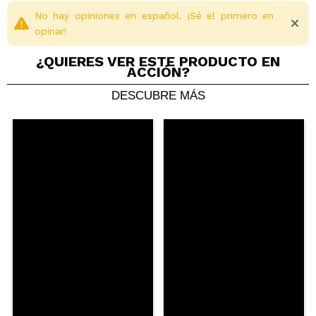
No hay opiniones en español. ¡Sé el primero en
opinar!
¿QUIERES VER ESTE PRODUCTO EN
ACCIÓN?
DESCUBRE MÁS
Compartir un vídeo o una foto
Tu vídeo podría ser el primero. Imagínatelo...
¿Recomendarías su compra?
Si
No
5/5
ENVIAR