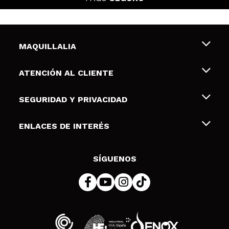
MAQUILLALIA
Sobre nosotros
ATENCIÓN AL CLIENTE
Empleo
Envíos y devoluciones
SEGURIDAD Y PRIVACIDAD
Tarjetas de Regalo
Desistimiento / Devoluciones
Terminos y condiciones de uso
ENLACES DE INTERÉS
Formas de pago
Pólitica de Privacidad
Contacto
Descuento Estudiantes
Política de cookies
SÍGUENOS
Resolución de litigios en línea (ODR)