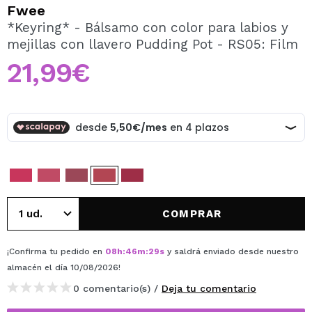
QUIERO REGISTRARME
Fwee
*Keyring* - Bálsamo con color para labios y
Al crear una cuenta en Maquillalia.com podrás realizar
mejillas con llavero Pudding Pot - RS05: Film
tus compras rápidamente, revisar el estado de tus
pedidos y consultar tus operaciones anteriores.
21,99€
CREAR CUENTA
COMPRAR
¡Confirma tu pedido en
08
h
:
46
m
:
29
s
y saldrá enviado desde nuestro
almacén
el día 10/08/2026
!
0 comentario(s) /
Deja tu comentario