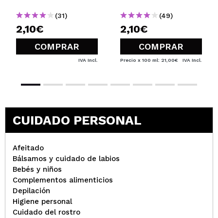
(31)
(49)
2,10€
2,10€
COMPRAR
COMPRAR
IVA Incl.
Precio x 100 ml: 21,00€
IVA Incl.
CUIDADO PERSONAL
Afeitado
Bálsamos y cuidado de labios
Bebés y niños
Complementos alimenticios
Depilación
Higiene personal
Cuidado del rostro