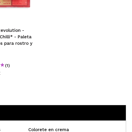
CREAR CUENTA
Revolution -
hilli* - Paleta
s para rostro y
(1)
€
s
Colorete en crema