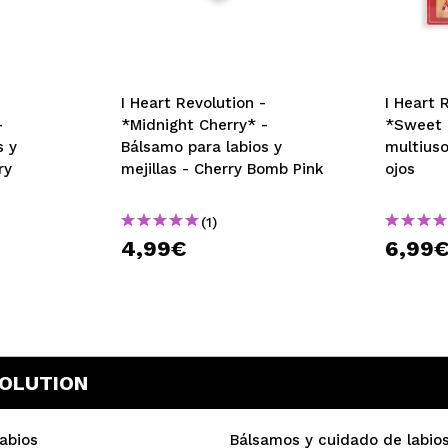
-
I Heart Revolution -
I Heart 
-
*Midnight Cherry* -
*Sweet C
s y
Bálsamo para labios y
multiuso
ry
mejillas - Cherry Bomb Pink
ojos
(1)
4,99€
6,99
VOLUTION
Labios
Bálsamos y cuidado de labio