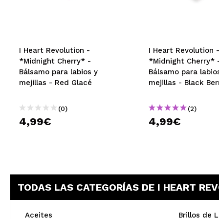
MAQUIFARMA
KOREA ZONE
TRAVEL SIZE
I Heart Revolution -
I Heart Revolution 
*Midnight Cherry* -
*Midnight Cherry* 
NATURE
Bálsamo para labios y
Bálsamo para labio
mejillas - Red Glacé
mejillas - Black Ber
OFERTAS
(0)
(2)
OUTLET
4,99€
4,99€
¡HAN VUELTO!
PRÓXIMAMENTE
BLOG
TODAS LAS CATEGORÍAS DE I HEART RE
Aceites
Brillos de 