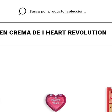
EN CREMA DE I HEART REVOLUTION
Cristina
Antonia
Ines
No tengo cuenta aqu
U IDIOMA
ez que
Buena experiencia
Muy bien
Spedizi
QUIER
ESPAÑOL
ENGLISH
eriencia
imballa
ajería.
elegan
colori sc
Al crear una cuenta en
rápidamente, revisar e
anteriores.