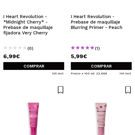
QUIERO REGISTRARME
Al crear una cuenta en Maquillalia.com podrás realizar
I Heart Revolution -
I Heart Revolution -
tus compras rápidamente, revisar el estado de tus
*Midnight Cherry* -
Prebase de maquillaje
pedidos y consultar tus operaciones anteriores.
Prebase de maquillaje
Blurring Primer - Peach
fijadora Very Cherry
CREAR CUENTA
(0)
(1)
6,99€
5,99€
COMPRAR
COMPRAR
IVA Incl.
Precio x 100 ml: 23,96€
IVA Incl.