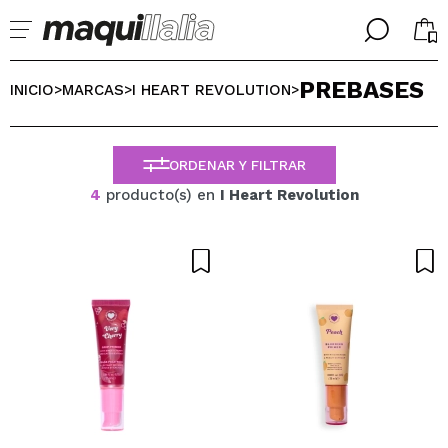
╳
╳
PREBASES
SELECCIONA TU IDIOMA
INICIO
MARCAS
I HEART REVOLUTION
>
>
>
Ya soy #maquilover, tengo cuenta
BIENVENIDX!
ESPAÑOL
ENGLISH
ORDENAR Y FILTRAR
FRANCES
4
producto(s) en
I Heart Revolution
ALEMAN
ITALIANO
PORTUGUESE
¿Olvidaste la contraseña?
No tengo cuenta aquí