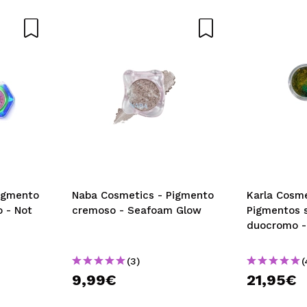
Opinión verificada
|
Hace 5 años
siguiente. Lo utilizo principalmente como eyeliner y la gente se 
a como con el duraline (Inglot) y dura todo el día, incluso co
 su compra?
Si
Opinión verificada
|
Hace 5 años
igmento
Naba Cosmetics - Pigmento
Karla Cosme
e Karla son preciosos. Antes de aplicarlos se necesita glitter g
 - Not
cremoso - Seafoam Glow
Pigmentos 
 su compra?
Si
duocromo -
Opinión verificada
|
Hace 5 años
(3)
(
9,99€
21,95€