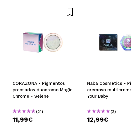
|
carmen
Precioso no, lo 
de la misma marc
¿Recomendarías
|
Anais
CORAZONA - Pigmentos
Naba Cosmetics - P
Estos pigmentos d
prensados duocromo Magic
cremoso multicromo
¿Recomendarías
Chrome - Selene
Your Baby
|
(21)
(2)
11,99€
12,99€
Vanina