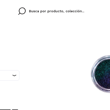
Cristina
Antonia
Ines
No tengo cuenta aqu
U IDIOMA
ez que
Buena experiencia
Muy bien
Spedizi
QUIER
ESPAÑOL
ENGLISH
eriencia
imballa
ajería.
elegan
colori sc
Al crear una cuenta en
rápidamente, revisar e
anteriores.