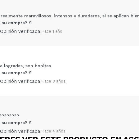
ealmente maravillosos, intensos y duraderos, si se aplican bien
 su compra?
Si
Opinión verificada
|
Hace 1 año
 logradas, son bonitas.
Compartir un vídeo o una foto
 su compra?
Si
Tu vídeo podría ser el primero. Imagínatelo...
Opinión verificada
|
Hace 3 años
5/
compra?
Si
No
AR
????????
 su compra?
Si
Opinión verificada
|
Hace 4 años