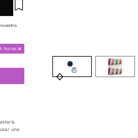
 nuestro
4 horas
istará.
usar una