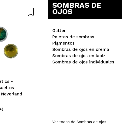
Responder
Útil
SOMBRAS DE
OJOS
Glitter
queda mirando jajajaja. Lo utilizo tanto con la prebrase
Paletas de sombras
n párpado graso.
Pigmentos
Karla Cosmetics -
Sombras de ojos en crema
Responder
Pigmentos sueltos
Kar
Útil
Sombras de ojos en lápiz
duocromo - Teddy Bear
Pig
Sombras de ojos individuales
Duo
tics -
lue ( yo utilizo el propio de la marca y es una maravilla)
sueltos
 Neverland
Responder
Útil
4)
(1)
21,95€
21
Ver todos de Sombras de ojos