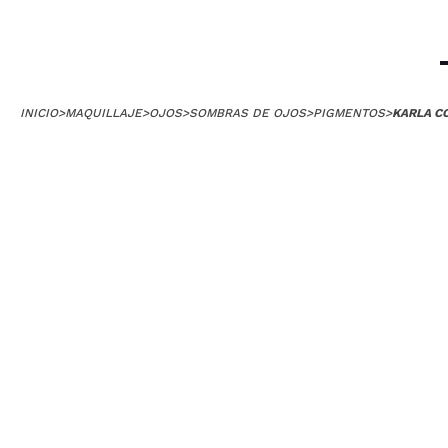
Amee este pigme
¿Recomendarías
|
INICIO
>
MAQUILLAJE
>
OJOS
>
SOMBRAS DE OJOS
>
PIGMENTOS
>
KARLA C
Maite
Lo recomiendo p
única pega que l
¿Recomendarías
|
ANA MARÍA
Impresionante. N
¿Recomendarías
|