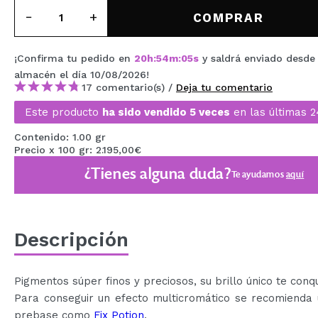
MAQUIFARMA
COMPRAR
KOREA ZONE
¡Confirma tu pedido en
20
h
:
54
m
:
05
s
y saldrá enviado desde
TRAVEL SIZE
almacén
el día 10/08/2026
!
17 comentario(s) /
Deja tu comentario
NATURE
Este producto
ha sido vendido 5 veces
en las últimas 2
Contenido: 1.00 gr
OFERTAS
Precio x 100 gr: 2.195,00€
¿Tienes alguna duda?
OUTLET
Te ayudamos
aquí
¡HAN VUELTO!
PRÓXIMAMENTE
Descripción
BLOG
Pigmentos súper finos y preciosos, su brillo único te conqu
Para conseguir un efecto multicromático se recomienda 
prebase como
Fix Potion
.