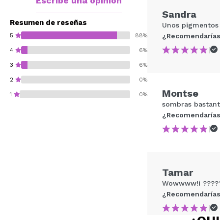
Escribe una opinión
Sandra
Resumen de reseñas
Unos pigmentos r
5
88%
¿Recomendarías
|
4
6%
3
6%
2
0%
Montse
1
0%
sombras bastante
¿Recomendarías
|
¿Recomendarías su 
Tamar
ENVI
Wowwww!i ????
¿Recomendarías
|