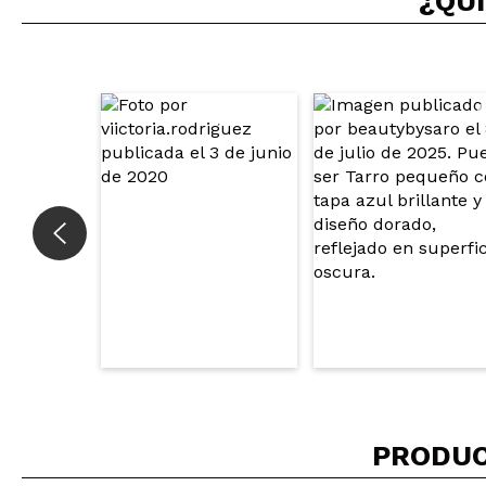
¿QUI
Laura
Muy bonito duo
¿Recomendarías
|
Marbella
La verdad que un
azulado, morado r
¿Recomendarías
|
Ha
Anais
PRODUC
Estos pigmentos d