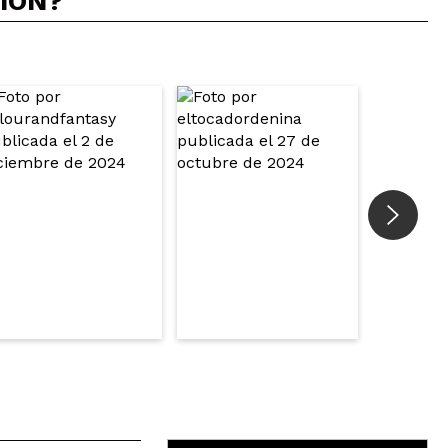
CIÓN?
Responder
Útil
ue le de se ven diferentes colores, entre morado
Responder
Útil
lue ( yo utilizo el propio de la marca y es una maravilla)