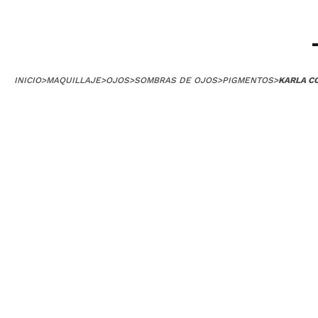
ana
es la sombra mas
me llama much
¿Recomendarías
|
Ha
INICIO
>
MAQUILLAJE
>
OJOS
>
SOMBRAS DE OJOS
>
PIGMENTOS
>
KARLA C
Eva Versatil
Es una fantasia
donde estan dura
¿Recomendarías
|
carmen
es increible, nun
¿Recomendarías