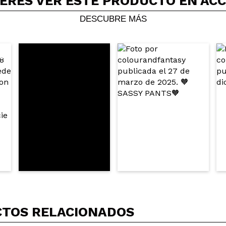
ERES VER ESTE PRODUCTO EN AC
DESCUBRE MÁS
chromo entre morado y dorado
 su compra?
Si
Opinión verificada
|
Hace 5 años
o de los pigmentos mas bonitos que tengo, depende de la luz q
ojizo, fucsia, rojo, dorado, es increíble!
 su compra?
Si
ce 5 años
TOS RELACIONADOS
e Karla son preciosos. Antes de aplicarlos se necesita glitter g