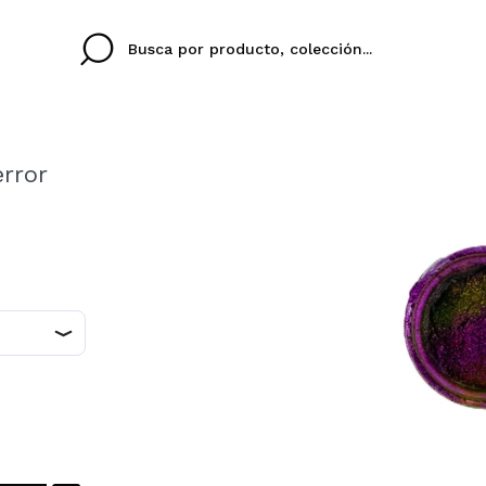
rror
Cristina
Antonia
Ines
No tengo cuenta aqu
U IDIOMA
ez que
Buena experiencia
Muy bien
Spedizi
QUIER
ESPAÑOL
ENGLISH
eriencia
imballa
ajería.
elegan
colori sc
Al crear una cuenta en
rápidamente, revisar e
anteriores.