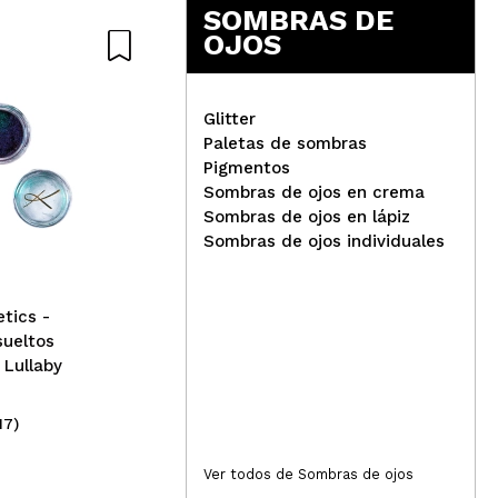
SOMBRAS DE
Responder
Útil
OJOS
Glitter
Paletas de sombras
Pigmentos
Karla Cosmetics -
Kar
Sombras de ojos en crema
Responder
Pigmentos sueltos
Pig
Útil
Sombras de ojos en lápiz
duocromo - Neverland
duo
Sombras de ojos individuales
tics -
ipo del glitter glue, si no, no se aprecia lo bonita que
sueltos
ipaba, eso sí el precio es un poco elevado
Lullaby
Responder
Útil
17)
(4)
21,95€
21
Ver todos de Sombras de ojos