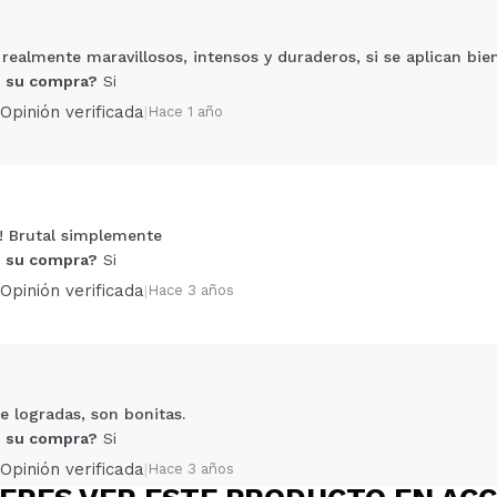
ealmente maravillosos, intensos y duraderos, si se aplican bien
 su compra?
Si
Opinión verificada
|
Hace 1 año
! Brutal simplemente
Compartir un vídeo o una foto
 su compra?
Si
Tu vídeo podría ser el primero. Imagínatelo...
Opinión verificada
|
Hace 3 años
5/
compra?
Si
No
AR
 logradas, son bonitas.
 su compra?
Si
Opinión verificada
|
Hace 3 años