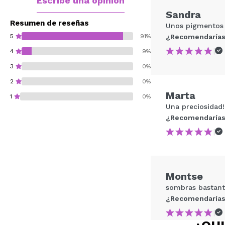
Escribe una opinión
Sandra
Resumen de reseñas
Unos pigmentos r
5
91%
¿Recomendarías
|
4
9%
3
0%
2
0%
Marta
1
0%
Una preciosidad!
¿Recomendarías
|
¿Recomendarías su 
Montse
ENVI
sombras bastante
¿Recomendarías
|