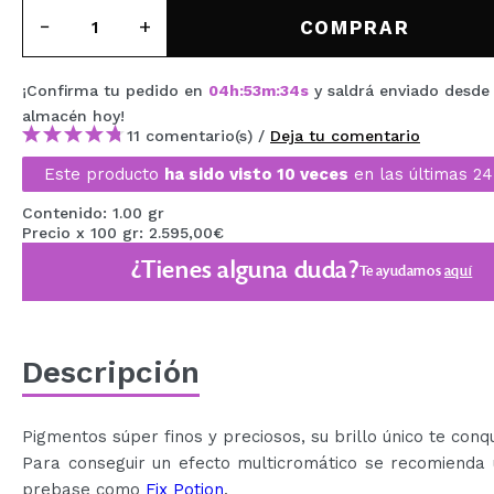
MAQUIFARMA
COMPRAR
KOREA ZONE
¡Confirma tu pedido en
04
h
:
53
m
:
33
s
y saldrá enviado desde
TRAVEL SIZE
almacén
hoy
!
11 comentario(s) /
Deja tu comentario
NATURE
Este producto
ha sido visto 10 veces
en las últimas 24
Contenido: 1.00 gr
OFERTAS
Precio x 100 gr: 2.595,00€
¿Tienes alguna duda?
OUTLET
Te ayudamos
aquí
¡HAN VUELTO!
PRÓXIMAMENTE
Descripción
BLOG
Pigmentos súper finos y preciosos, su brillo único te conqu
Para conseguir un efecto multicromático se recomienda 
prebase como
Fix Potion
.