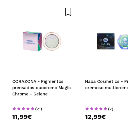
¿Recomendarías
|
Rocío
pigmenta muy bi
¿Recomendarías
|
elsa
CORAZONA - Pigmentos
Naba Cosmetics - P
tienes que usar 
prensados duocromo Magic
cremoso multicromo
es, parece magia
Chrome - Selene
¿Recomendarías
|
(21)
(2)
11,99€
12,99€