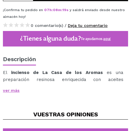
¡Confirma tu pedido en
07
h
:
08
m
:
19
s
y saldrá enviado desde nuestro
almacén
hoy
!
0 comentario(s) /
Deja tu comentario
¿Tienes alguna duda?
Te ayudamos
aquí
Descripción
El
incienso de La Casa de los Aromas
es una
preparación resinosa enriquecida con aceites
esenciales de origen vegetal que, al quemarse, libera
ver más
un humo fragante ideal para aromatizar espacios y
crear ambientes equilibrados, ya sea con fines
terapéuticos, de relajación o meditación.
VUESTRAS
OPINIONES
Para un uso correcto y seguro, el stick debe colocarse
siempre en un porta inciensos adecuado.
Esta fragancia ayuda a estimular los sentidos, aportar