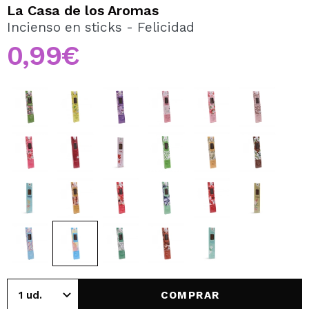
QUIERO REGISTRARME
La Casa de los Aromas
Incienso en sticks - Felicidad
Al crear una cuenta en Maquillalia.com podrás realizar
tus compras rápidamente, revisar el estado de tus
0,99€
pedidos y consultar tus operaciones anteriores.
CREAR CUENTA
COMPRAR