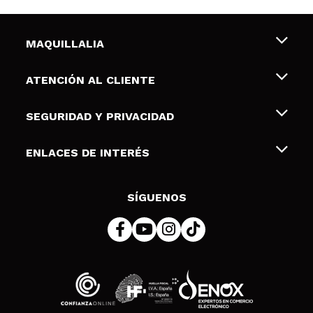
MAQUILLALIA
Sobre nosotros
ATENCIÓN AL CLIENTE
Empleo
Envíos y devoluciones
SEGURIDAD Y PRIVACIDAD
Tarjetas de Regalo
Desistimiento / Devoluciones
Terminos y condiciones de uso
ENLACES DE INTERÉS
Formas de pago
Pólitica de Privacidad
Contacto
Descuento Estudiantes
Política de cookies
SÍGUENOS
Resolución de litigios en línea (ODR)