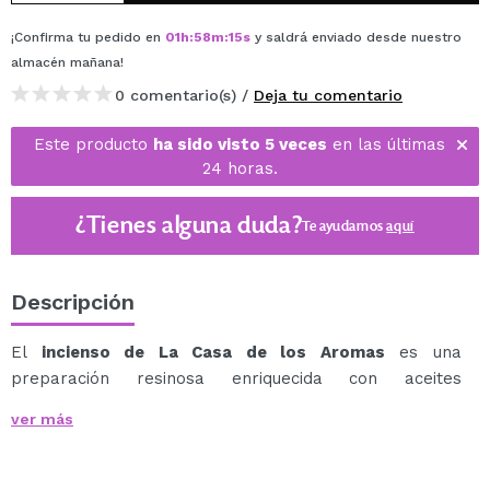
¡Confirma tu pedido en
01
h
:
58
m
:
15
s
y saldrá enviado desde nuestro
almacén
mañana
!
0 comentario(s) /
Deja tu comentario
Este producto
ha sido visto 5 veces
en las últimas
24 horas.
¿Tienes alguna duda?
Te ayudamos
aquí
Descripción
El
incienso de La Casa de los Aromas
es una
preparación resinosa enriquecida con aceites
esenciales de origen vegetal que, al quemarse, libera
ver más
un humo fragante ideal para aromatizar espacios y
crear ambientes equilibrados, ya sea con fines
terapéuticos, de relajación o meditación.