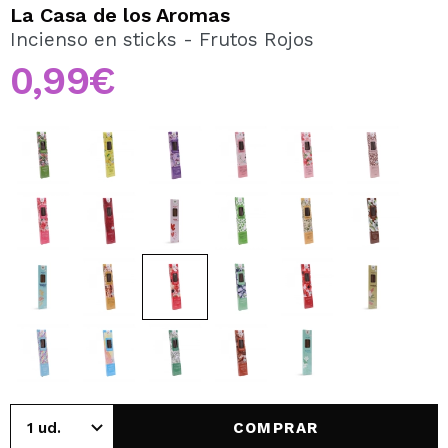
QUIERO REGISTRARME
La Casa de los Aromas
Incienso en sticks - Frutos Rojos
Al crear una cuenta en Maquillalia.com podrás realizar
tus compras rápidamente, revisar el estado de tus
0,99€
pedidos y consultar tus operaciones anteriores.
CREAR CUENTA
COMPRAR