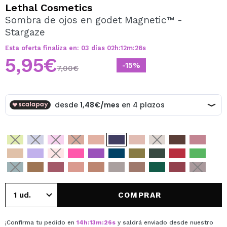
QUIERO REGISTRARME
Lethal Cosmetics
Sombra de ojos en godet Magnetic™ -
Al crear una cuenta en Maquillalia.com podrás realizar
Stargaze
tus compras rápidamente, revisar el estado de tus
pedidos y consultar tus operaciones anteriores.
Esta oferta finaliza en:
03
días
02
h
:
12
m
:
26
s
5,95€
-15%
7,00€
CREAR CUENTA
COMPRAR
¡Confirma tu pedido en
14
h
:
13
m
:
26
s
y saldrá enviado desde nuestro