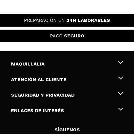
PREPARACIÓN EN
24H LABORABLES
PAGO
SEGURO
MAQUILLALIA
Sobre nosotros
ATENCIÓN AL CLIENTE
Empleo
Envíos y devoluciones
SEGURIDAD Y PRIVACIDAD
Tarjetas de Regalo
Desistimiento / Devoluciones
Terminos y condiciones de uso
ENLACES DE INTERÉS
Formas de pago
Pólitica de Privacidad
Contacto
Descuento Estudiantes
Política de cookies
SÍGUENOS