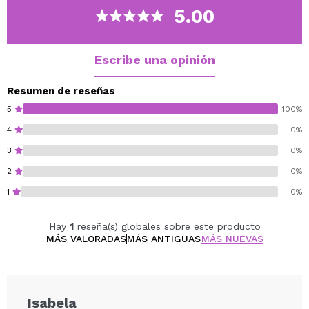
amplia gama de tonos y multitud de acabados, para
5.00
que customices tu propia paleta con tus sombras
favoritas.
Sombras perfectas para incluir en tus paletas
Escribe una opinión
magnéticas de la marca Lethal Cosmetics.
Resumen de reseñas
26mm x 26mm.
5
100%
Cruelty free.
4
0%
Vegan.
3
0%
Gluten free.
2
0%
1
0%
Hay
1
reseña(s) globales sobre este producto
MÁS VALORADAS
MÁS ANTIGUAS
MÁS NUEVAS
Isabela