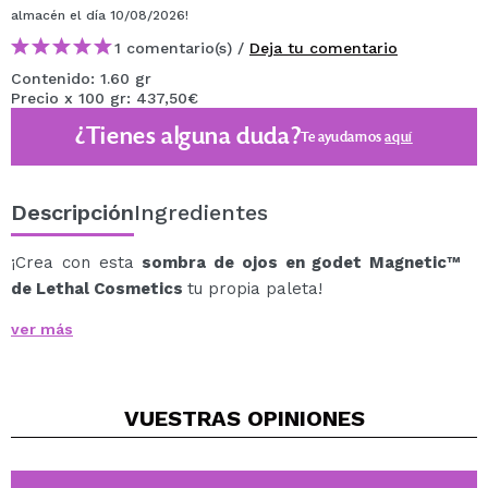
almacén
el día 10/08/2026
!
1 comentario(s) /
Deja tu comentario
Contenido: 1.60 gr
Precio x 100 gr: 437,50€
¿Tienes alguna duda?
Te ayudamos
aquí
Descripción
Ingredientes
¡Crea con esta
sombra de ojos en godet Magnetic™
de Lethal Cosmetics
tu propia paleta!
Sombra de ojos duocromo de acabado metalizado con
ver más
una pigmentación extrema, fácil de aplicar y difuminar
para lograr los looks más asombrosos.
Permite una aplicación suave, no crea pliegues y es de
VUESTRAS
OPINIONES
lo más duradera para un acabado impecable e intacto
durante todo el día.
Las sombras MAGNETIC™ están disponibles en una