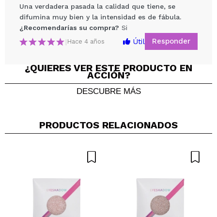
Una verdadera pasada la calidad que tiene, se
difumina muy bien y la intensidad es de fábula.
¿Recomendarías su compra?
Si
Responder
Útil
|
Hace 4 años
¿QUIERES VER ESTE PRODUCTO EN
ACCIÓN?
Compartir un vídeo o una foto
DESCUBRE MÁS
Tu vídeo podría ser el primero. Imagínatelo...
PRODUCTOS RELACIONADOS
¿Recomendarías su compra?
Si
No
5/5
ENVIAR