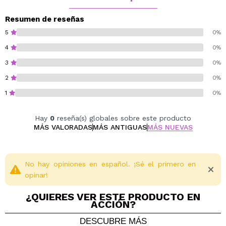
magnéticas de la marca Lethal Cosmetics.
Resumen de reseñas
26mm x 26mm.
5
0%
Cruelty free.
4
0%
Vegan.
3
0%
Gluten free.
2
0%
1
0%
Hay
0
reseña(s) globales sobre este producto
MÁS VALORADAS
MÁS ANTIGUAS
MÁS NUEVAS
No hay opiniones en español. ¡Sé el primero en
opinar!
¿QUIERES VER ESTE PRODUCTO EN
ACCIÓN?
DESCUBRE MÁS