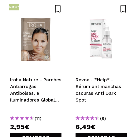
Nature
Iroha Nature - Parches
Revox - *Help* -
Antiarrugas,
Sérum antimanchas
Antibolsas, e
oscuras Anti Dark
Iluminadores Global
Spot
Eye Care -
Niacinamida, Cafeína
(11)
(8)
y Péptidos
2,95€
6,49€