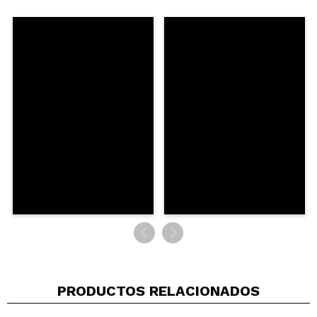
Compartir un vídeo o una foto
Tu vídeo podría ser el primero. Imagínatelo...
¿Recomendarías su compra?
Si
No
5/5
ENVIAR
PRODUCTOS RELACIONADOS