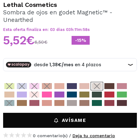
QUIERO REGISTRARME
Lethal Cosmetics
Sombra de ojos en godet Magnetic™ -
Al crear una cuenta en Maquillalia.com podrás realizar
Unearthed
tus compras rápidamente, revisar el estado de tus
pedidos y consultar tus operaciones anteriores.
Esta oferta finaliza en:
03
días
03
h
:
11
m
:
58
s
5,52€
-15%
6,50€
CREAR CUENTA
AVÍSAME
0 comentario(s) /
Deja tu comentario