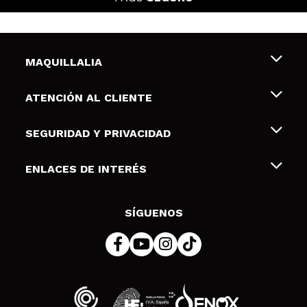
MAQUILLALIA
Sobre nosotros
ATENCIÓN AL CLIENTE
Empleo
Envíos y devoluciones
SEGURIDAD Y PRIVACIDAD
Tarjetas de Regalo
Desistimiento / Devoluciones
Terminos y condiciones de uso
ENLACES DE INTERÉS
Formas de pago
Pólitica de Privacidad
Contacto
Descuento Estudiantes
Política de cookies
SÍGUENOS
Resolución de litigios en línea (ODR)