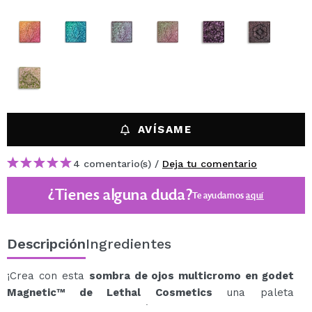
AVÍSAME
4 comentario(s) /
Deja tu comentario
¿Tienes alguna duda?
Te ayudamos
aquí
Descripción
Ingredientes
¡Crea con esta
sombra de ojos multicromo en godet
Magnetic™ de Lethal Cosmetics
una paleta
multidimensional y de lo más especial!