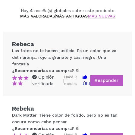
Hay
4
reseña(s) globales sobre este producto
MÁS VALORADAS
MÁS ANTIGUAS
MÁS NUEVAS
Rebeca
Las fotos no le hacen justicia. Es un color que va
del naranja, rojo a granate y casi negro. Una
fantasía
¿Recomendarías su compra?
Si
Opinión
Hace 2
Responder
|
|
verificada
Útil
meses
Compartir un vídeo o una foto
Rebeka
Tu vídeo podría ser el primero. Imagínatelo...
Dark Matter. Tiene color de fondo, pero no es tan
oscura como cabe pensar.
¿Recomendarías su compra?
Si
No
¿Recomendarías su compra?
Si
5/5
Hace 8