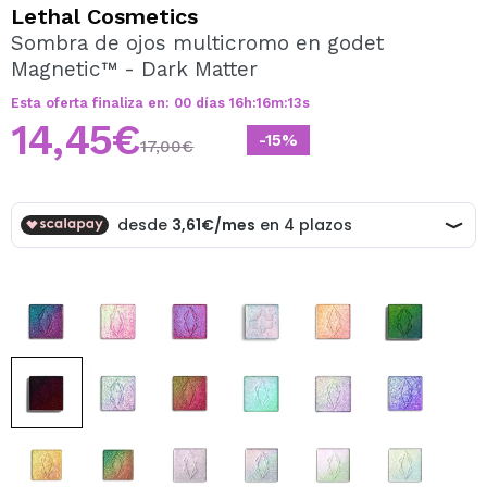
QUIERO REGISTRARME
Lethal Cosmetics
Sombra de ojos multicromo en godet
Al crear una cuenta en Maquillalia.com podrás realizar
Magnetic™ - Dark Matter
tus compras rápidamente, revisar el estado de tus
pedidos y consultar tus operaciones anteriores.
Esta oferta finaliza en:
00
días
16
h
:
16
m
:
13
s
14,45€
-15%
17,00€
CREAR CUENTA