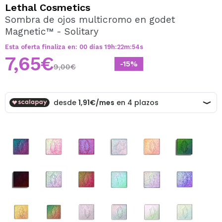
QUIERO REGISTRARME
Lethal Cosmetics
Sombra de ojos multicromo en godet
Al crear una cuenta en Maquillalia.com podrás realizar
Magnetic™ - Solitary
tus compras rápidamente, revisar el estado de tus
pedidos y consultar tus operaciones anteriores.
Esta oferta finaliza en:
00
días
19
h
:
22
m
:
54
s
7,65€
-15%
9,00€
CREAR CUENTA