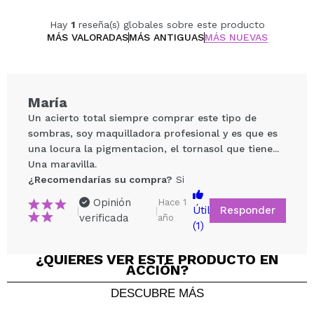
Gluten free.
Hay
1
reseña(s) globales sobre este producto
MÁS VALORADAS
MÁS ANTIGUAS
MÁS NUEVAS
María
Un acierto total siempre comprar este tipo de
sombras, soy maquilladora profesional y es que es
una locura la pigmentacion, el tornasol que tiene...
Una maravilla.
¿Recomendarías su compra?
Si
Opinión
Hace 1
Responder
Útil
|
|
verificada
año
(1)
Compartir un vídeo o una foto
Tu vídeo podría ser el primero. Imagínatelo...
¿QUIERES VER ESTE PRODUCTO EN
ACCIÓN?
DESCUBRE MÁS
¿Recomendarías su compra?
Si
No
5/5