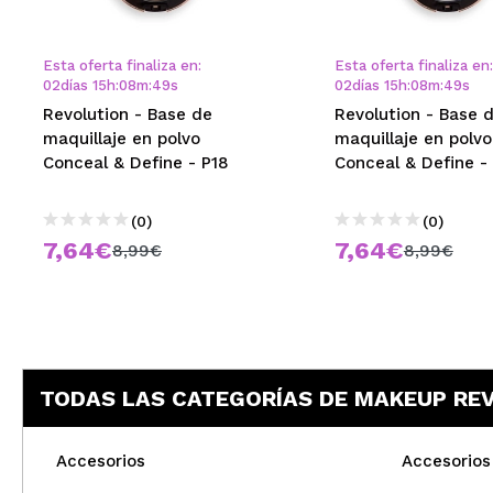
MAQUIFARMA
KOREA ZONE
Esta oferta finaliza en:
Esta oferta finaliza en:
02
días
15
h
:
08
m
:
48
s
02
días
15
h
:
08
m
:
48
s
TRAVEL SIZE
Revolution - Base de
Revolution - Base 
maquillaje en polvo
maquillaje en polvo
NATURE
Conceal & Define - P18
Conceal & Define - 
(0)
(0)
OFERTAS
7,64€
7,64€
8,99€
8,99€
OUTLET
¡HAN VUELTO!
PRÓXIMAMENTE
TODAS LAS CATEGORÍAS DE MAKEUP RE
BLOG
Accesorios
Accesorios