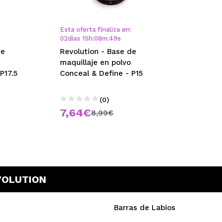
Esta oferta finaliza en:
02
días
15
h
:
08
m
:
48
s
de
Revolution - Base de
maquillaje en polvo
P17.5
Conceal & Define - P15
(0)
7,64€
8,99€
VOLUTION
Barras de Labios