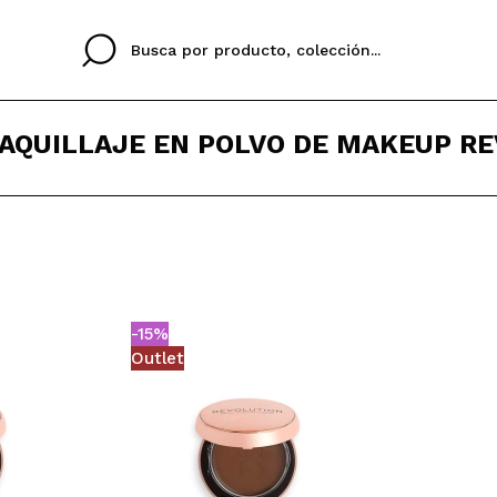
AQUILLAJE EN POLVO DE MAKEUP R
Cristina
Antonia
Ines
No tengo cuenta aqu
U IDIOMA
ez que
Buena experiencia
Muy bien
Spedizi
QUIER
ESPAÑOL
ENGLISH
eriencia
imballa
-15%
ajería.
elegan
Outlet
colori sc
Al crear una cuenta en
rápidamente, revisar e
anteriores.