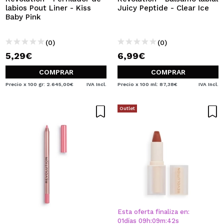
labios Pout Liner - Kiss
Juicy Peptide - Clear Ice
Baby Pink
(0)
(0)
5,29€
6,99€
COMPRAR
COMPRAR
Precio x 100 gr: 2.645,00€
IVA Incl.
Precio x 100 ml: 87,38€
IVA Incl.
Outlet
Esta oferta finaliza en:
01
días
09
h
:
09
m
:
42
s