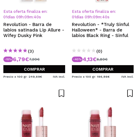
Esta oferta finaliza en:
Esta oferta finaliza en:
01
días
09
h
:
09
m
:
40
s
01
días
09
h
:
09
m
:
40
s
Revolution - Barra de
Revolution - *Truly Sinful
labios satinada Lip Allure -
Halloween* - Barra de
Wifey Dusky Pink
labios Black Ring - Sinful
(3)
(0)
6,79€
4,13€
7,99€
6,89€
-15%
-40%
COMPRAR
COMPRAR
Precio x 100 gr: 249,69€
IVA Incl.
Precio x 100 gr: 196,86€
IVA Incl.