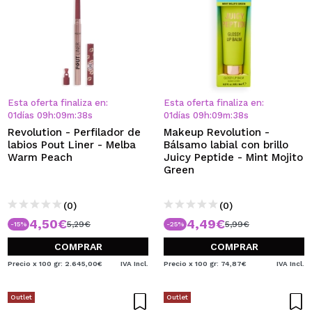
Esta oferta finaliza en:
Esta oferta finaliza en:
01
días
09
h
:
09
m
:
37
s
01
días
09
h
:
09
m
:
37
s
Revolution - Perfilador de
Makeup Revolution -
labios Pout Liner - Melba
Bálsamo labial con brillo
Warm Peach
Juicy Peptide - Mint Mojito
Green
(0)
(0)
4,50€
4,49€
5,29€
5,99€
-15%
-25%
COMPRAR
COMPRAR
Precio x 100 gr: 2.645,00€
IVA Incl.
Precio x 100 gr: 74,87€
IVA Incl.
Outlet
Outlet