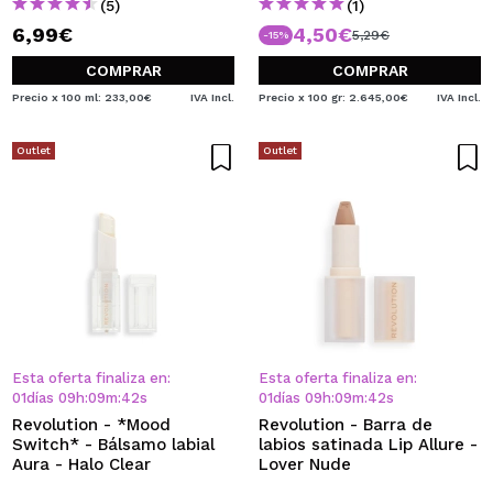
(5)
(1)
6,99€
4,50€
5,29€
-15%
COMPRAR
COMPRAR
Precio x 100 ml: 233,00€
IVA Incl.
Precio x 100 gr: 2.645,00€
IVA Incl.
Outlet
Outlet
Esta oferta finaliza en:
Esta oferta finaliza en:
01
días
09
h
:
09
m
:
42
s
01
días
09
h
:
09
m
:
42
s
Revolution - *Mood
Revolution - Barra de
Switch* - Bálsamo labial
labios satinada Lip Allure -
Aura - Halo Clear
Lover Nude