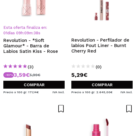
Esta oferta finaliza en:
01
días
09
h
:
09
m
:
37
s
Revolution - Perfilador de
Revolution - *Soft
labios Pout Liner - Burnt
Glamour* - Barra de
Cherry Red
Labios Satin Kiss - Rose
(3)
(0)
3,59€
5,29€
5,99€
-40%
COMPRAR
COMPRAR
Precio x 100 gr: 171,14€
IVA Incl.
Precio x 100 gr: 2.645,00€
IVA Incl.