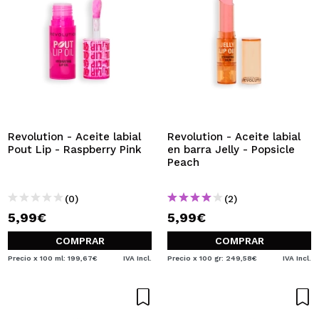
Revolution - Aceite labial
Revolution - Aceite labial
Pout Lip - Raspberry Pink
en barra Jelly - Popsicle
Peach
(0)
(2)
5,99€
5,99€
COMPRAR
COMPRAR
Precio x 100 ml: 199,67€
IVA Incl.
Precio x 100 gr: 249,58€
IVA Incl.