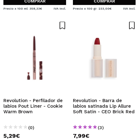
COMPRAR
COMPRAR
Precio x 100 ml: 358,33€
IVA Incl.
Precio x 100 gr: 233,00€
IVA Incl.
Revolution - Perfilador de
Revolution - Barra de
labios Pout Liner - Cookie
labios satinada Lip Allure
Warm Brown
Soft Satin - CEO Brick Red
(0)
(3)
5,29€
7,99€