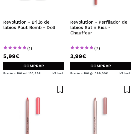
QUIERO REGISTRARME
Al crear una cuenta en Maquillalia.com podrás realizar
tus compras rápidamente, revisar el estado de tus
Revolution - Brillo de
Revolution - Perfilador de
pedidos y consultar tus operaciones anteriores.
labios Pout Bomb - Doll
labios Satin Kiss -
Chauffeur
CREAR CUENTA
(1)
(7)
5,99€
3,99€
COMPRAR
COMPRAR
Precio x 100 ml: 130,22€
IVA Incl.
Precio x 100 gr: 399,00€
IVA Incl.