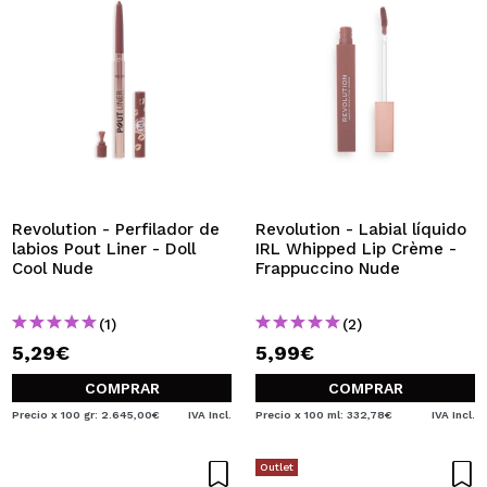
Revolution - Perfilador de
Revolution - Labial líquido
labios Pout Liner - Doll
IRL Whipped Lip Crème -
Cool Nude
Frappuccino Nude
(1)
(2)
5,29€
5,99€
COMPRAR
COMPRAR
Precio x 100 gr: 2.645,00€
IVA Incl.
Precio x 100 ml: 332,78€
IVA Incl.
Outlet