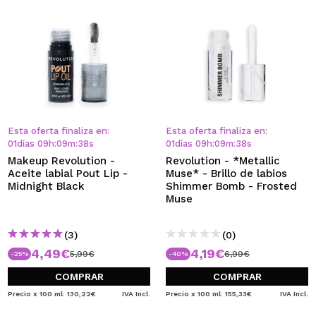
Esta oferta finaliza en:
Esta oferta finaliza en:
01
días
09
h
:
09
m
:
37
s
01
días
09
h
:
09
m
:
37
s
Makeup Revolution -
Revolution - *Metallic
Aceite labial Pout Lip -
Muse* - Brillo de labios
Midnight Black
Shimmer Bomb - Frosted
Muse
(3)
(0)
4,49€
4,19€
5,99€
6,99€
-25%
-40%
COMPRAR
COMPRAR
Precio x 100 ml: 130,22€
IVA Incl.
Precio x 100 ml: 155,33€
IVA Incl.