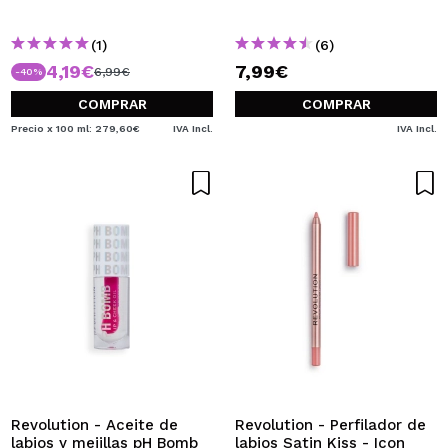
(1)
(6)
4,19€
7,99€
6,99€
-40%
COMPRAR
COMPRAR
Precio x 100 ml: 279,60€
IVA Incl.
IVA Incl.
Revolution - Aceite de
Revolution - Perfilador de
labios y mejillas pH Bomb
labios Satin Kiss - Icon