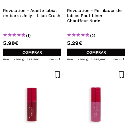
Revolution - Aceite labial
Revolution - Perfilador de
en barra Jelly - Lilac Crush
labios Pout Liner -
Chauffeur Nude
(1)
(2)
5,99€
5,29€
COMPRAR
COMPRAR
Precio x 100 gr: 249,58€
IVA Incl.
Precio x 100 gr: 2.645,00€
IVA Incl.