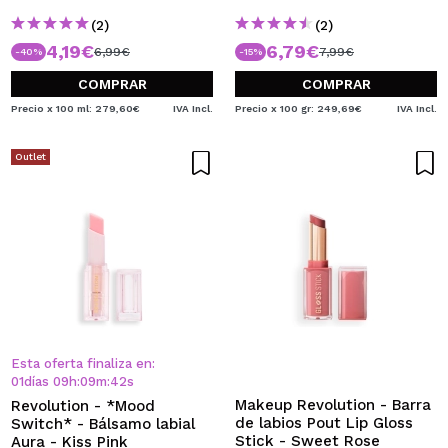
(2)
(2)
4,19€
6,79€
6,99€
7,99€
-40%
-15%
COMPRAR
COMPRAR
Precio x 100 ml: 279,60€
IVA Incl.
Precio x 100 gr: 249,69€
IVA Incl.
Outlet
Esta oferta finaliza en:
01
días
09
h
:
09
m
:
42
s
Makeup Revolution - Barra
Revolution - *Mood
de labios Pout Lip Gloss
Switch* - Bálsamo labial
Stick - Sweet Rose
Aura - Kiss Pink