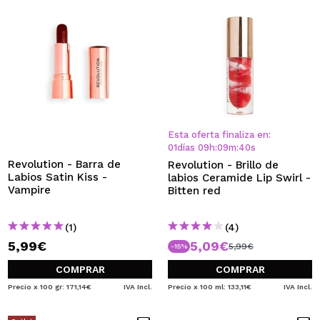
Esta oferta finaliza en:
01
días
09
h
:
09
m
:
40
s
Revolution - Barra de
Revolution - Brillo de
Labios Satin Kiss -
labios Ceramide Lip Swirl -
Vampire
Bitten red
(1)
(4)
5,99€
5,09€
5,99€
-15%
COMPRAR
COMPRAR
Precio x 100 gr: 171,14€
IVA Incl.
Precio x 100 ml: 133,11€
IVA Incl.