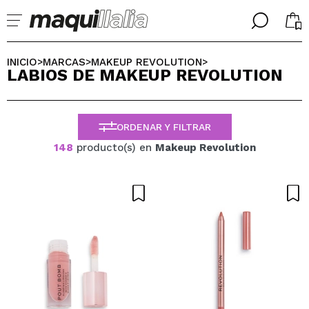
╳
╳
SELECCIONA TU IDIOMA
INICIO
MARCAS
MAKEUP REVOLUTION
>
>
>
LABIOS DE MAKEUP REVOLUTION
Ya soy #maquilover, tengo cuenta
BIENVENIDX!
ESPAÑOL
ENGLISH
ORDENAR Y FILTRAR
FRANCES
ALEMAN
148
producto(s) en
Makeup Revolution
ITALIANO
PORTUGUESE
¿Olvidaste la contraseña?
No tengo cuenta aquí