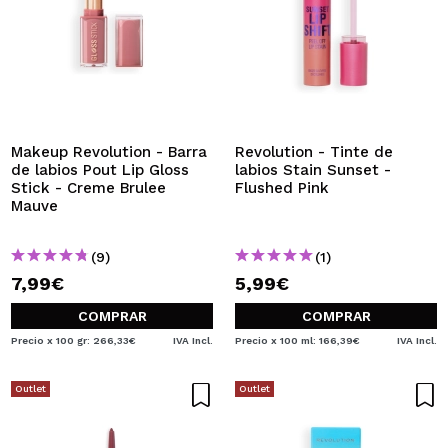
Makeup Revolution - Barra
Revolution - Tinte de
de labios Pout Lip Gloss
labios Stain Sunset -
Stick - Creme Brulee
Flushed Pink
Mauve
(9)
(1)
7,99€
5,99€
COMPRAR
COMPRAR
Precio x 100 gr: 266,33€
IVA Incl.
Precio x 100 ml: 166,39€
IVA Incl.
Outlet
Outlet