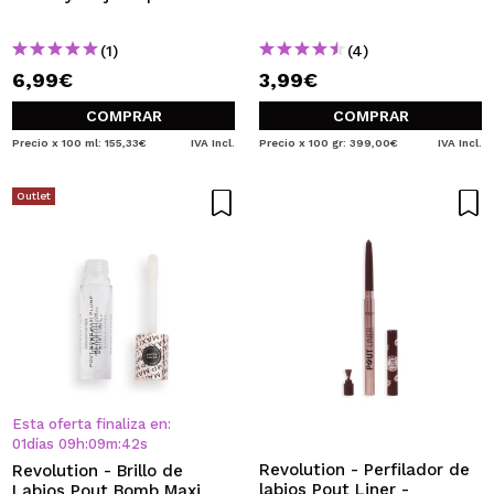
(1)
(4)
6,99€
3,99€
COMPRAR
COMPRAR
Precio x 100 ml: 155,33€
IVA Incl.
Precio x 100 gr: 399,00€
IVA Incl.
Outlet
Esta oferta finaliza en:
01
días
09
h
:
09
m
:
42
s
Revolution - Perfilador de
Revolution - Brillo de
labios Pout Liner -
Labios Pout Bomb Maxi