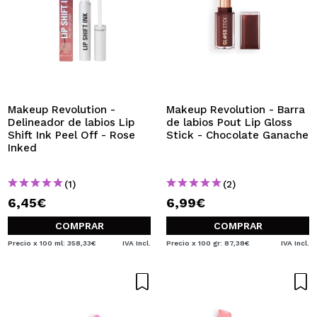
Makeup Revolution -
Makeup Revolution - Barra
Delineador de labios Lip
de labios Pout Lip Gloss
Shift Ink Peel Off - Rose
Stick - Chocolate Ganache
Inked
(1)
(2)
6,45€
6,99€
COMPRAR
COMPRAR
Precio x 100 ml: 358,33€
IVA Incl.
Precio x 100 gr: 87,38€
IVA Incl.