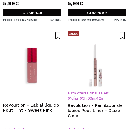
5,99€
5,99€
COMPRAR
COMPRAR
Precio x 100 ml: 133,11€
IVA Incl.
Precio x 100 ml: 199,67€
IVA Incl.
Outlet
Esta oferta finaliza en:
01
días
09
h
:
09
m
:
42
s
Revolution - Labial líquido
Revolution - Perfilador de
Pout Tint - Sweet Pink
labios Pout Liner - Glaze
Clear