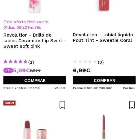
Esta oferta finaliza en:
01
días
09
h
:
09
m
:
37
s
Revolution - Labial líquido
Revolution - Brillo de
Pout Tint - Sweetie Coral
labios Ceramide Lip Swirl -
Sweet soft pink
(2)
(0)
5,09€
6,99€
5,99€
-15%
COMPRAR
COMPRAR
Precio x 100 ml: 133,11€
IVA Incl.
Precio x 100 ml: 233,00€
IVA Incl.
Outlet