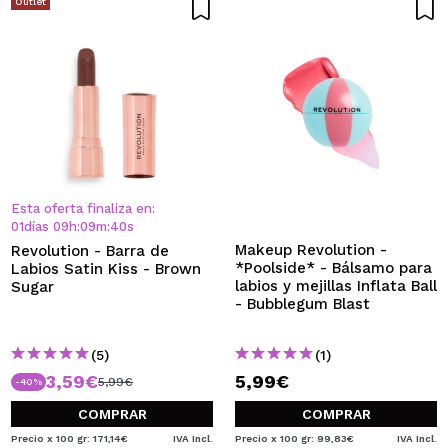
Outlet
Esta oferta finaliza en:
01
días
09
h
:
09
m
:
40
s
Makeup Revolution -
Revolution - Barra de
*Poolside* - Bálsamo para
Labios Satin Kiss - Brown
labios y mejillas Inflata Ball
Sugar
- Bubblegum Blast
(5)
(1)
3,59€
5,99€
5,99€
-40%
COMPRAR
COMPRAR
Precio x 100 gr: 171,14€
IVA Incl.
Precio x 100 gr: 99,83€
IVA Incl.