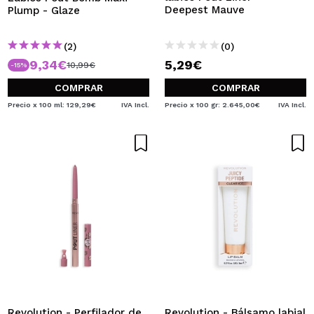
Deepest Mauve
Plump - Glaze
(2)
(0)
9,34€
5,29€
10,99€
-15%
COMPRAR
COMPRAR
Precio x 100 ml: 129,29€
IVA Incl.
Precio x 100 gr: 2.645,00€
IVA Incl.
Revolution - Perfilador de
Revolution - Bálsamo labial