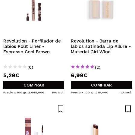
Revolution - Perfilador de
Revolution - Barra de
labios Pout Liner -
labios satinada Lip Allure -
Espresso Cool Brown
Material Girl Wine
(0)
(2)
5,29€
6,99€
COMPRAR
COMPRAR
Precio x 100 gr: 2.645,00€
IVA Incl.
Precio x 100 gr: 218,44€
IVA Incl.