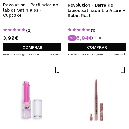
Revolution - Perfilador de
Revolution - Barra de
labios Satin Kiss -
labios satinada Lip Allure -
Cupcake
Rebel Rust
(2)
(1)
3,99€
5,94€
6,99€
-15%
COMPRAR
COMPRAR
Precio x 100 gr: 399,00€
IVA Incl.
Precio x 100 gr: 218,44€
IVA Incl.