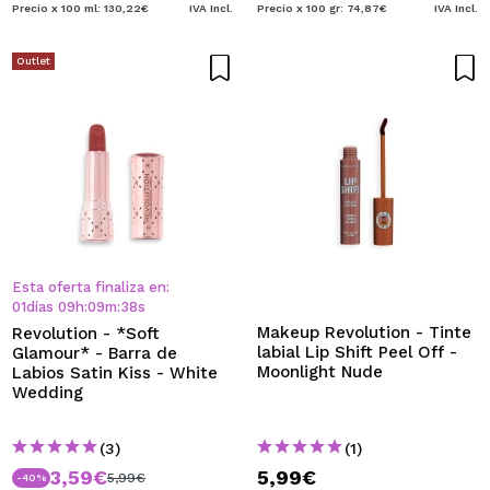
Precio x 100 ml: 130,22€
IVA Incl.
Precio x 100 gr: 74,87€
IVA Incl.
Outlet
Esta oferta finaliza en:
01
días
09
h
:
09
m
:
37
s
Makeup Revolution - Tinte
Revolution - *Soft
labial Lip Shift Peel Off -
Glamour* - Barra de
Moonlight Nude
Labios Satin Kiss - White
Wedding
(3)
(1)
3,59€
5,99€
5,99€
-40%