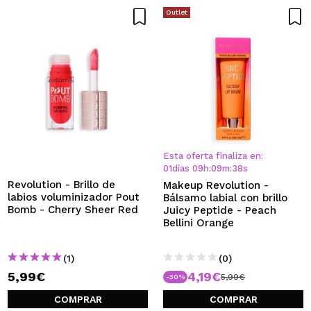
Outlet
Esta oferta finaliza en:
01
días
09
h
:
09
m
:
37
s
Revolution - Brillo de
Makeup Revolution -
labios voluminizador Pout
Bálsamo labial con brillo
Bomb - Cherry Sheer Red
Juicy Peptide - Peach
Bellini Orange
(1)
(0)
5,99€
4,19€
5,99€
-30%
COMPRAR
COMPRAR