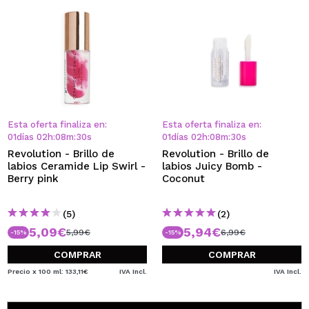
Esta oferta finaliza en:
Esta oferta finaliza en:
01
días
02
h
:
08
m
:
30
s
01
días
02
h
:
08
m
:
30
s
Revolution - Brillo de
Revolution - Brillo de
labios Ceramide Lip Swirl -
labios Juicy Bomb -
Berry pink
Coconut
(5)
(2)
5,09€
5,94€
5,99€
6,99€
-15%
-15%
COMPRAR
COMPRAR
Precio x 100 ml: 133,11€
IVA Incl.
IVA Incl.