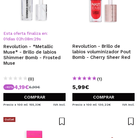
Esta oferta finaliza en:
01
días
02
h
:
08
m
:
28
s
Revolution - Brillo de
Revolution - *Metallic
labios voluminizador Pout
Muse* - Brillo de labios
Bomb - Cherry Sheer Red
Shimmer Bomb - Frosted
Muse
(0)
(1)
4,19€
5,99€
6,99€
-40%
COMPRAR
COMPRAR
Precio x 100 ml: 155,33€
IVA Incl.
Precio x 100 ml: 130,22€
IVA Incl.
Outlet