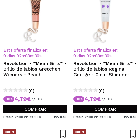
Esta oferta finaliza en:
Esta oferta finaliza en:
01
días
02
h
:
08
m
:
30
s
01
días
02
h
:
08
m
:
30
s
Revolution - *Mean Girls* -
Revolution - *Mean Girls* -
Brillo de labios Gretchen
Brillo de labios Regina
Wieners - Peach
George - Clear Shimmer
(0)
(0)
4,79€
4,79€
7,99€
7,99€
-40%
-40%
COMPRAR
COMPRAR
Precio x 100 gr: 79,90€
IVA Incl.
Precio x 100 gr: 79,90€
IVA Incl.
Outlet
Outlet