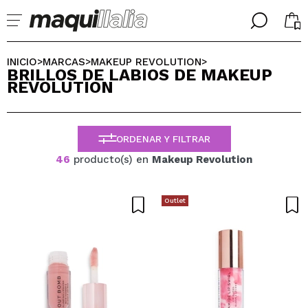
╳
╳
SELECCIONA TU IDIOMA
INICIO
MARCAS
MAKEUP REVOLUTION
>
>
>
BRILLOS DE LABIOS DE MAKEUP
Ya soy #maquilover, tengo cuenta
REVOLUTION
BIENVENIDX!
ESPAÑOL
ENGLISH
FRANCES
ORDENAR Y FILTRAR
ALEMAN
ITALIANO
46
producto(s) en
Makeup Revolution
PORTUGUESE
¿Olvidaste la contraseña?
Outlet
No tengo cuenta aquí