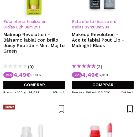
Esta oferta finaliza en:
Esta oferta finaliza en:
01
días
02
h
:
08
m
:
28
s
01
días
02
h
:
08
m
:
28
s
Makeup Revolution -
Makeup Revolution -
Bálsamo labial con brillo
Aceite labial Pout Lip -
Juicy Peptide - Mint Mojito
Midnight Black
Green
(0)
(3)
4,49€
4,49€
5,99€
5,99€
-25%
-25%
COMPRAR
COMPRAR
Precio x 100 gr: 74,87€
IVA Incl.
Precio x 100 ml: 130,22€
IVA Incl.
Outlet