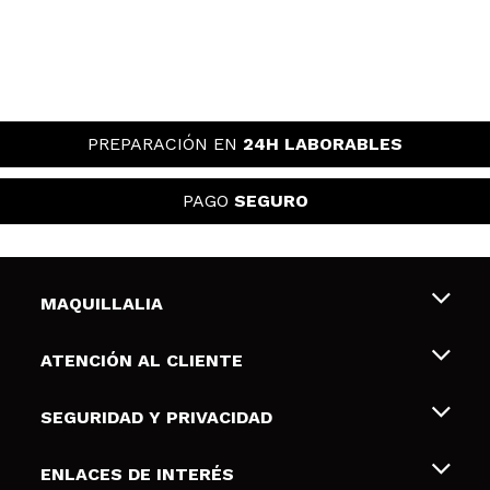
PREPARACIÓN EN
24H LABORABLES
PAGO
SEGURO
MAQUILLALIA
Sobre nosotros
ATENCIÓN AL CLIENTE
Empleo
Envíos y devoluciones
SEGURIDAD Y PRIVACIDAD
Tarjetas de Regalo
Desistimiento / Devoluciones
Terminos y condiciones de uso
ENLACES DE INTERÉS
Formas de pago