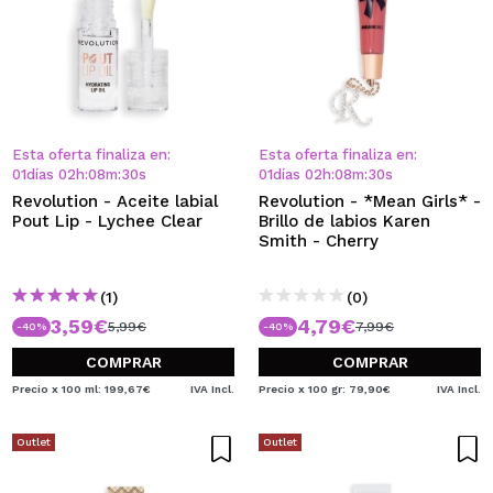
Esta oferta finaliza en:
Esta oferta finaliza en:
01
días
02
h
:
08
m
:
30
s
01
días
02
h
:
08
m
:
30
s
Revolution - Aceite labial
Revolution - *Mean Girls* -
Pout Lip - Lychee Clear
Brillo de labios Karen
Smith - Cherry
(1)
(0)
3,59€
4,79€
5,99€
7,99€
-40%
-40%
COMPRAR
COMPRAR
Precio x 100 ml: 199,67€
IVA Incl.
Precio x 100 gr: 79,90€
IVA Incl.
Outlet
Outlet