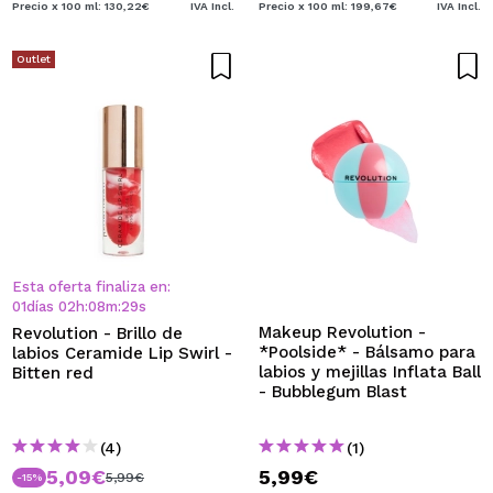
Precio x 100 ml: 130,22€
IVA Incl.
Precio x 100 ml: 199,67€
IVA Incl.
Outlet
Esta oferta finaliza en:
01
días
02
h
:
08
m
:
28
s
Makeup Revolution -
Revolution - Brillo de
*Poolside* - Bálsamo para
labios Ceramide Lip Swirl -
labios y mejillas Inflata Ball
Bitten red
- Bubblegum Blast
(4)
(1)
5,09€
5,99€
5,99€
-15%