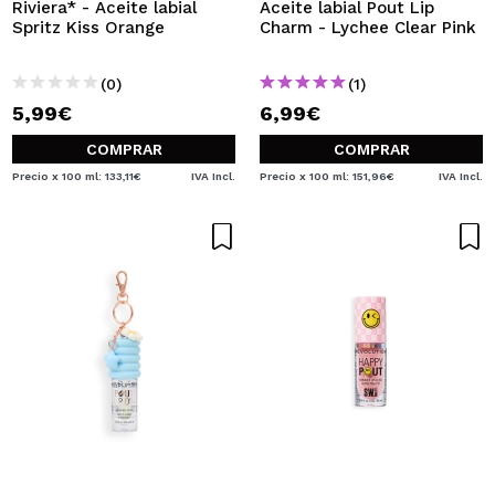
Riviera* - Aceite labial
Aceite labial Pout Lip
Spritz Kiss Orange
Charm - Lychee Clear Pink
(0)
(1)
5,99€
6,99€
COMPRAR
COMPRAR
Precio x 100 ml: 133,11€
IVA Incl.
Precio x 100 ml: 151,96€
IVA Incl.