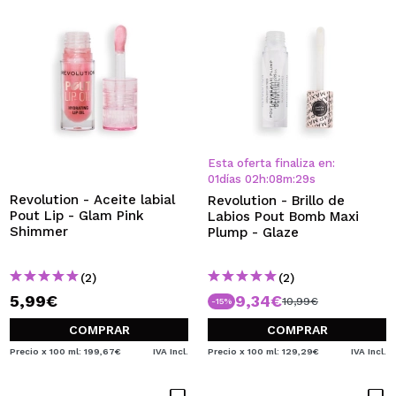
Esta oferta finaliza en:
01
días
02
h
:
08
m
:
28
s
Revolution - Aceite labial
Revolution - Brillo de
Pout Lip - Glam Pink
Labios Pout Bomb Maxi
Shimmer
Plump - Glaze
(2)
(2)
5,99€
9,34€
10,99€
-15%
COMPRAR
COMPRAR
Precio x 100 ml: 199,67€
IVA Incl.
Precio x 100 ml: 129,29€
IVA Incl.