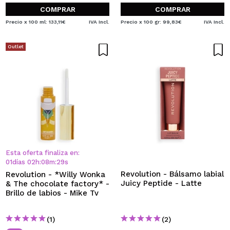
COMPRAR
COMPRAR
Precio x 100 ml: 133,11€
IVA Incl.
Precio x 100 gr: 99,83€
IVA Incl.
Outlet
Esta oferta finaliza en:
01
días
02
h
:
08
m
:
28
s
Revolution - Bálsamo labial
Revolution - *Willy Wonka
Juicy Peptide - Latte
& The chocolate factory* -
Brillo de labios - Mike Tv
(1)
(2)