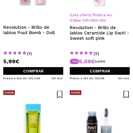
QUIERO REGISTRARME
Al crear una cuenta en Maquillalia.com podrás realizar
Esta oferta finaliza en:
tus compras rápidamente, revisar el estado de tus
01
días
02
h
:
08
m
:
28
s
pedidos y consultar tus operaciones anteriores.
Revolution - Brillo de
Revolution - Brillo de
labios Pout Bomb - Doll
labios Ceramide Lip Swirl -
Sweet soft pink
CREAR CUENTA
(1)
(2)
5,99€
5,09€
5,99€
-15%
COMPRAR
COMPRAR
Precio x 100 ml: 130,22€
IVA Incl.
Precio x 100 ml: 133,11€
IVA Incl.
Outlet
Outlet