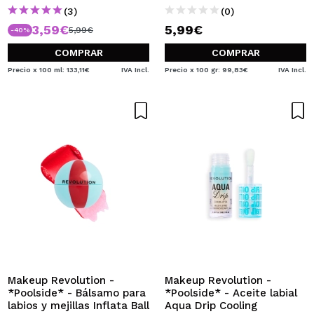
(3)
(0)
3,59€
5,99€
5,99€
-40%
COMPRAR
COMPRAR
Precio x 100 ml: 133,11€
IVA Incl.
Precio x 100 gr: 99,83€
IVA Incl.
Makeup Revolution -
Makeup Revolution -
*Poolside* - Bálsamo para
*Poolside* - Aceite labial
labios y mejillas Inflata Ball
Aqua Drip Cooling