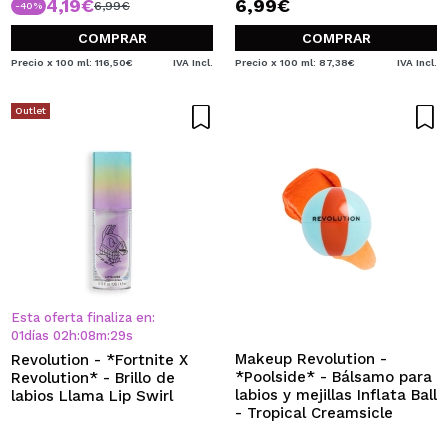
4,19€
6,99€
6,99€
-40%
COMPRAR
COMPRAR
Precio x 100 ml: 116,50€
IVA Incl.
Precio x 100 ml: 87,38€
IVA Incl.
Outlet
Esta oferta finaliza en:
01
días
02
h
:
08
m
:
28
s
Makeup Revolution -
Revolution - *Fortnite X
*Poolside* - Bálsamo para
Revolution* - Brillo de
labios y mejillas Inflata Ball
labios Llama Lip Swirl
- Tropical Creamsicle