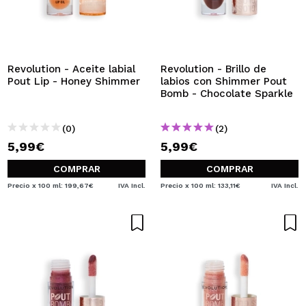
Revolution - Aceite labial
Revolution - Brillo de
Pout Lip - Honey Shimmer
labios con Shimmer Pout
Bomb - Chocolate Sparkle
(0)
(2)
5,99€
5,99€
COMPRAR
COMPRAR
Precio x 100 ml: 199,67€
IVA Incl.
Precio x 100 ml: 133,11€
IVA Incl.