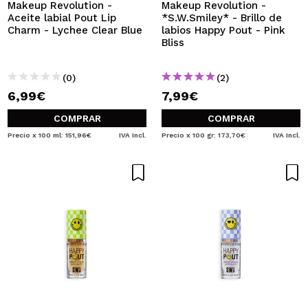
Makeup Revolution -
Makeup Revolution -
Aceite labial Pout Lip
*S.W.Smiley* - Brillo de
Charm - Lychee Clear Blue
labios Happy Pout - Pink
Bliss
(0)
(2)
6,99€
7,99€
COMPRAR
COMPRAR
Precio x 100 ml: 151,96€
IVA Incl.
Precio x 100 gr: 173,70€
IVA Incl.