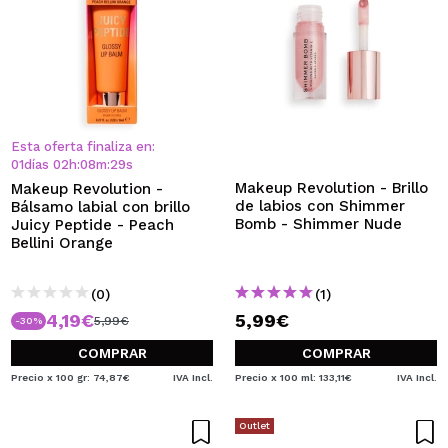
Esta oferta finaliza en:
01
días
02
h
:
08
m
:
28
s
Makeup Revolution - Brillo
Makeup Revolution -
de labios con Shimmer
Bálsamo labial con brillo
Bomb - Shimmer Nude
Juicy Peptide - Peach
Bellini Orange
(0)
(1)
4,19€
5,99€
5,99€
-30%
COMPRAR
COMPRAR
Precio x 100 gr: 74,87€
IVA Incl.
Precio x 100 ml: 133,11€
IVA Incl.
Outlet