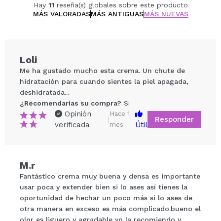
la apariencia de sus poros. Esta crema puede
Hay
11
reseña(s) globales sobre este producto
ayudar a calmar las irritaciones, limpiar, hidratar,
MÁS VALORADAS
MÁS ANTIGUAS
MÁS NUEVAS
suavizar la piel y favorece la regeneración de la
piel. Su complejo Asebiol ™ puede ayudar a regular
el nivel de sebo secretado
Loli
Smooth Cozy Soufflé
: elaborada para las pieles
Me ha gustado mucho esta crema. Un chute de
secas y deshidratadas que buscan hidratar,
hidratación para cuando sientes la piel apagada,
reafirmar y restaurar la elasticidad de la piel. Esta
deshidratada...
crema puede ayudar a comseguir una piel
¿Recomendarías su compra?
Si
más firme y aterciopelada, unificar el tono de la
Opinión
Hace 1
Responder
piel, aportar luminosidad y estimular la producción
|
|
verificada
Útil
mes
de colágeno.
Vegan
Compartir un vídeo o una foto
M.r
Tu vídeo podría ser el primero. Imagínatelo...
Fantástico crema muy buena y densa es importante
usar poca y extender bien si lo ases así tienes la
¿Recomendarías su compra?
Si
No
oportunidad de hechar un poco más si lo ases de
5/5
otra manera en exceso es más complicado.bueno el
olor es liguero y agradable yo la recomiendo y