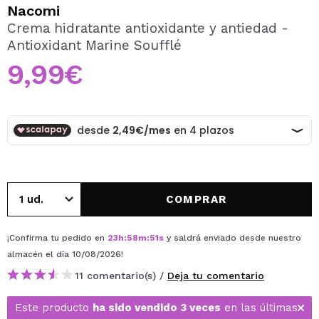
QUIERO REGISTRARME
Nacomi
Crema hidratante antioxidante y antiedad -
Al crear una cuenta en Maquillalia.com podrás realizar
Antioxidant Marine Soufflé
tus compras rápidamente, revisar el estado de tus
pedidos y consultar tus operaciones anteriores.
9,99€
CREAR CUENTA
COMPRAR
¡Confirma tu pedido en
23
h
:
58
m
:
51
s
y saldrá enviado desde nuestro
almacén
el día 10/08/2026
!
11 comentario(s) /
Deja tu comentario
Este producto
ha sido vendido 3 veces
en las últimas