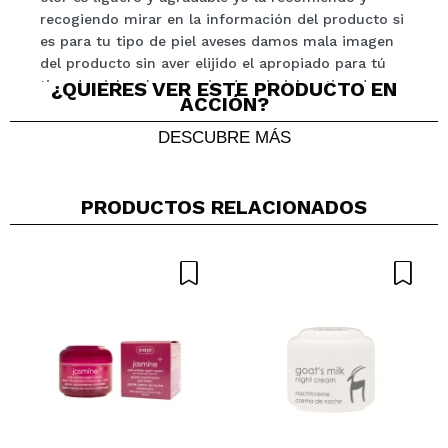
recogiendo mirar en la información del producto si
ENVIAR
es para tu tipo de piel aveses damos mala imagen
del producto sin aver elijido el apropiado para tú
tipo de piel yo la recomiendo mi piel es tirando a
¿QUIERES VER ESTE PRODUCTO EN
ACCIÓN?
seca y madura me biene genial
¿Recomendarías su compra?
Si
DESCUBRE MÁS
Opinión
Hace 1
Responder
|
|
verificada
Útil
año
PRODUCTOS RELACIONADOS
Carmina
Me gusta muchisimo
¿Recomendarías su compra?
Si
Opinión
Hace 2
Responder
|
|
verificada
Útil
años
Elisa
Horrorosa , demasiado densa , tengo la piel mixta y