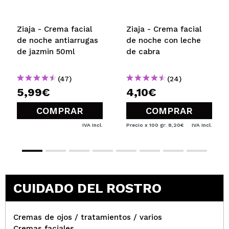
la deja súper grasosa.
Y del olor … huele fatal , como si estuviera rancia ..
Ziaja - Crema facial
Ziaja - Crema facial
La dejare para usarla en el escote por la noche .
de noche antiarrugas
de noche con leche
¿Recomendarías su compra?
No
de jazmin 50ml
de cabra
Opinión
Hace 3
Responder
|
|
verificada
Útil
años
(47)
(24)
5,99€
4,10€
Cidália
COMPRAR
COMPRAR
Tem um cheiro que pode não ser o mais agradável,
IVA Incl.
Precio x 100 gr: 8,20€
IVA Incl.
mas funciona lindamente em peles mais maduras
¿Recomendarías su compra?
Si
Opinión
Hace 3
Responder
|
|
verificada
Útil
años
CUIDADO DEL ROSTRO
Lini
Cremas de ojos / tratamientos / varios
Horrorosa, la crema es pastosa,no hidrata ,cuando
Cremas faciales