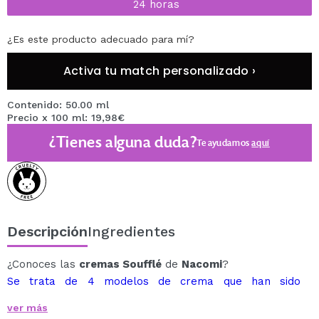
24 horas
¿Es este producto adecuado para mí?
Activa tu match personalizado ›
Contenido: 50.00 ml
Precio x 100 ml: 19,98€
¿Tienes alguna duda?
Te ayudamos
aquí
Descripción
Ingredientes
¿Conoces las
cremas Soufflé
de
Nacomi
?
Se trata de 4 modelos de crema que han sido
elaboradas con unas propiedades y funciones
ver más
específicas diferentes.