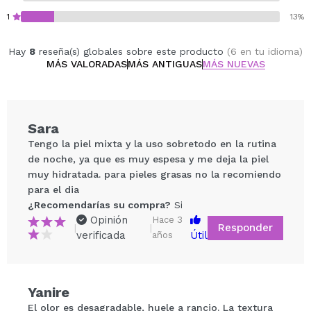
Calm Herbal Soufflé
: ideal para las pieles con
1
13%
imperfecciones, espinillas y que quieras minimizar
la apariencia de sus poros. Esta crema puede
Hay
8
reseña(s) globales sobre este producto
(6 en tu idioma)
ayudar a calmar las irritaciones, limpiar, hidratar,
MÁS VALORADAS
MÁS ANTIGUAS
MÁS NUEVAS
suavizar la piel y favorece la regeneración de la
piel. Su complejo Asebiol ™ puede ayudar a regular
el nivel de sebo secretado
Sara
Smooth Cozy Soufflé
: elaborada para las pieles
Tengo la piel mixta y la uso sobretodo en la rutina
secas y deshidratadas que buscan hidratar,
de noche, ya que es muy espesa y me deja la piel
reafirmar y restaurar la elasticidad de la piel. Esta
muy hidratada. para pieles grasas no la recomiendo
crema puede ayudar a comseguir una piel
para el dia
más firme y aterciopelada, unificar el tono de la
¿Recomendarías su compra?
Si
piel, aportar luminosidad y estimular la producción
Opinión
Hace 3
Responder
|
|
de colágeno.
verificada
Útil
años
Vegan
Compartir un vídeo o una foto
Tu vídeo podría ser el primero. Imagínatelo...
Yanire
El olor es desagradable, huele a rancio. La textura