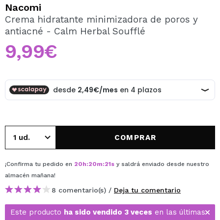
QUIERO REGISTRARME
Nacomi
Crema hidratante minimizadora de poros y
Al crear una cuenta en Maquillalia.com podrás realizar
antiacné - Calm Herbal Soufflé
tus compras rápidamente, revisar el estado de tus
pedidos y consultar tus operaciones anteriores.
9,99€
CREAR CUENTA
COMPRAR
¡Confirma tu pedido en
20
h
:
20
m
:
21
s
y saldrá enviado desde nuestro
almacén
mañana
!
8 comentario(s) /
Deja tu comentario
Este producto
ha sido vendido 3 veces
en las últimas