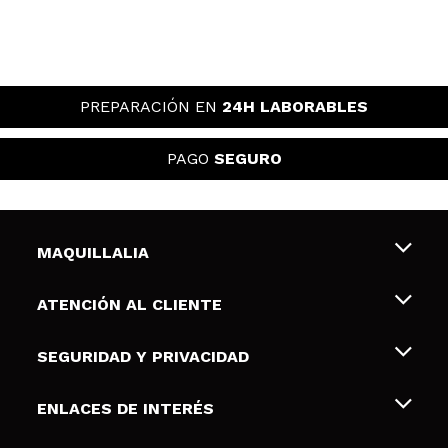
PREPARACIÓN EN
24H LABORABLES
PAGO
SEGURO
MAQUILLALIA
Sobre nosotros
ATENCIÓN AL CLIENTE
Empleo
Envíos y devoluciones
SEGURIDAD Y PRIVACIDAD
Tarjetas de Regalo
Desistimiento / Devoluciones
Terminos y condiciones de uso
ENLACES DE INTERÉS
Formas de pago
Pólitica de Privacidad
Contacto