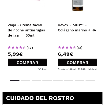
me gusta. Si no fuera por la consistencia supongo
que me iría bien.
¿Recomendarías su compra?
Si
Opinión
Hace 4
Responder
|
|
Ziaja - Crema facial
Revox - *Just* -
verificada
Útil
años
de noche antiarrugas
Colágeno marino + HA
de jazmin 50ml
(47)
(12)
5,99€
6,49€
COMPRAR
COMPRAR
IVA Incl.
Precio x 100 ml: 21,63€
IVA Incl.
CUIDADO DEL ROSTRO