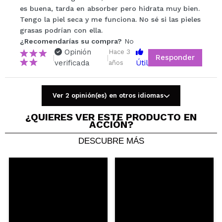
¿Recomendarías su compra?
Si
No
es buena, tarda en absorber pero hidrata muy bien.
5/5
Tengo la piel seca y me funciona. No sé si las pieles
grasas podrían con ella.
¿Recomendarías su compra?
ENVIAR
No
Opinión
Hace 3
Responder
|
|
verificada
Útil
años
Ver 2 opinión(es) en otros idiomas
Barbara Keit
Llevo dos ocasiones usando esta crema y de
¿QUIERES VER ESTE PRODUCTO EN
ACCIÓN?
momento me va bien. Es agradable.
¿Recomendarías su compra?
Si
DESCUBRE MÁS
Opinión
Hace 4
Responder
|
|
verificada
Útil
años
raquel
tengo la piel grasa y me está funcionando genial,
noto que me hidrata