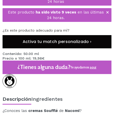
24 horas
Este producto
ha sido visto 9 veces
en las últimas
24 horas.
¿Es este producto adecuado para mí?
Activa tu match personalizado ›
Contenido: 50.00 ml
Precio x 100 ml: 19,98€
¿Tienes alguna duda?
Te ayudamos
aquí
Descripción
Ingredientes
¿Conoces las
cremas Soufflé
de
Nacomi
?