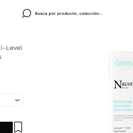
i-Level
s
Cristina
Antonia
Ines
No tengo cuenta aqu
TU IDIOMA
ez que
Buena experiencia
Muy bien
Spedizi
QUIER
ESPAÑOL
EN
eriencia
imballa
ajería.
elegan
colori sc
Al crear una cuenta en
rápidamente, revisar e
anteriores.