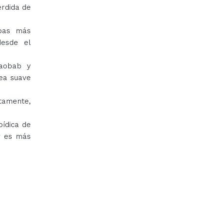
érdida de
pas más
desde el
baobab y
sea suave
tamente,
pídica de
 y es más