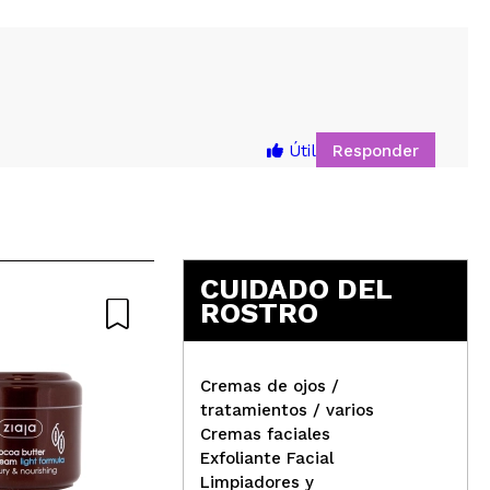
5
Responder
Útil
tado. Quizas para pieles grasas no sea la mas
CUIDADO DEL
ROSTRO
Responder
Útil
Cremas de ojos /
tratamientos / varios
Cremas faciales
Byp
Exfoliante Facial
a piel muy saludable y luminosa sin ser grasa.
Ziaja - Crema facial de día
PRO
Limpiadores y