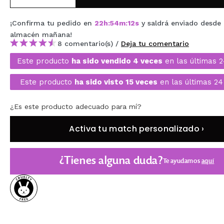
MAQUIFARMA
¡Confirma tu pedido en
22
h
:
54
m
:
12
s
y saldrá enviado desde
KOREA ZONE
almacén
mañana
!
8 comentario(s) /
Deja tu comentario
TRAVEL SIZE
Este producto
ha sido vendido 4 veces
en las últimas 
NATURE
Este producto
ha sido visto 15 veces
en las últimas 24
OFERTAS
¿Es este producto adecuado para mí?
OUTLET
Activa tu match personalizado ›
¡HAN VUELTO!
¿Tienes alguna duda?
PRÓXIMAMENTE
Te ayudamos
aquí
BLOG