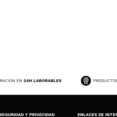
 y eso que mi piel tiende un poquito a seca
 su compra?
Si
ce 3 años
RACIÓN EN
24H LABORABLES
PRODUCTO
SEGURIDAD Y PRIVACIDAD
ENLACES DE INTE