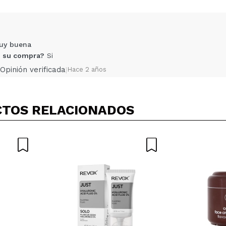
5/
compra?
Si
No
AR
muy buena
 su compra?
Si
Opinión verificada
|
Hace 2 años
TOS RELACIONADOS
 tengo la piel seca y sensible y me esta dandao muy buen resul
 su compra?
Si
Opinión verificada
|
Hace 2 años
 favorita, hidratante y calma las rojeces , deja un aspecto en l