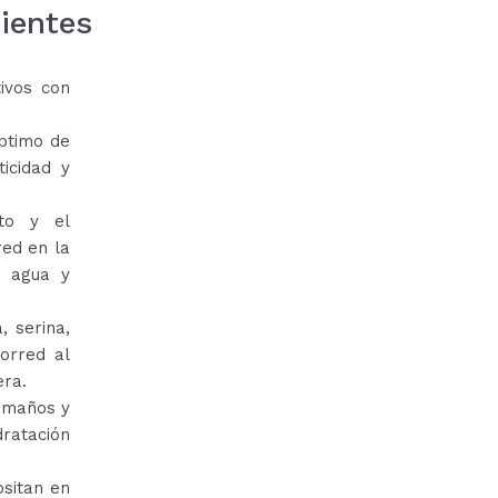
ientes
ivos con
óptimo de
icidad y
ato y el
red en la
e agua y
, serina,
orred al
era.
tamaños y
dratación
ositan en