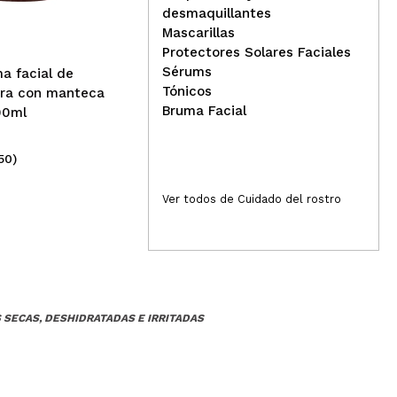
hidratante con leche de
desmaquillantes
Responder
Útil
cabra SPF20 50ml
Mascarillas
Protectores Solares Faciales
Sérums
ma facial de
Tónicos
era con manteca
Bruma Facial
00ml
50)
(24)
Responder
Útil
4,70€
4
Ver todos de Cuidado del rostro
 un rato la típica sensación algo aceitosa, que notas
na en invierno, porque todos los días es demasiado.
o tres estrellas solo porque el pump que viene a mí ya
S SECAS, DESHIDRATADAS E IRRITADAS
Responder
Útil