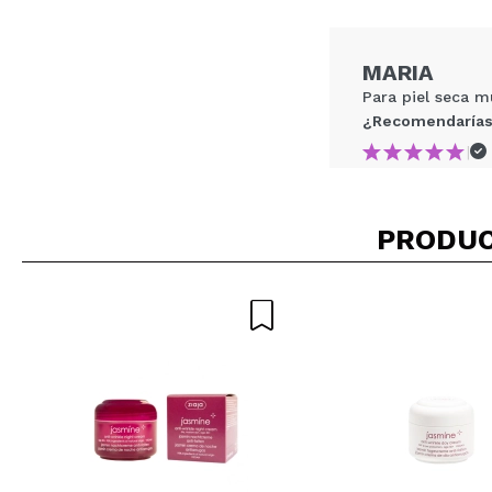
¿Recomendarías su 
MARIA
ENVI
Para piel seca 
¿Recomendarías
|
PRODUC
Beatriz
Me ha encantado,
recomendada
¿Recomendarías
|
Vanesa
Mí crema lowcost