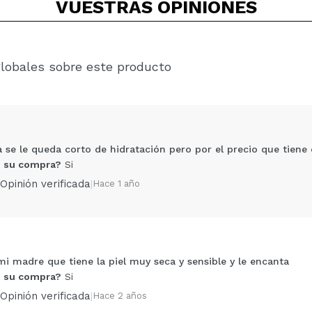
VUESTRAS
OPINIONES
globales sobre este producto
 se le queda corto de hidratación pero por el precio que tiene 
 su compra?
Si
Opinión verificada
|
Hace 1 año
i madre que tiene la piel muy seca y sensible y le encanta
Compartir un vídeo o una foto
 su compra?
Si
Tu vídeo podría ser el primero. Imagínatelo...
Opinión verificada
|
Hace 2 años