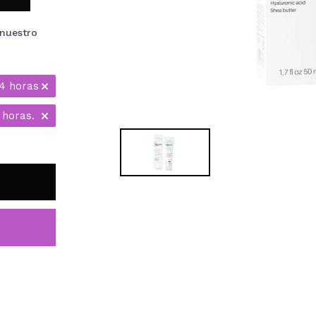
 nuestro
24 horas
 horas.