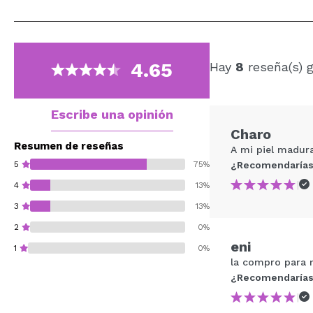
4.65
Hay
8
reseña(s) 
Escribe una opinión
Charo
Resumen de reseñas
A mi piel madura
5
75%
¿Recomendarías
|
4
13%
3
13%
2
0%
eni
1
0%
la compro para m
¿Recomendarías
|