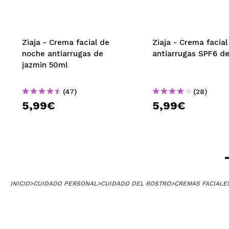
¿Recomendarías
|
Ziaja - Crema facial de
Ziaja - Crema facial
noche antiarrugas de
antiarrugas SPF6 de
JULIA
jazmin 50ml
Buena. Me falta 
¿Recomendarías
(47)
(28)
|
5,99€
5,99€
Lara
Es efectivamente
que la llevas. E
También la he pr
INICIO
>
CUIDADO PERSONAL
>
CUIDADO DEL ROSTRO
>
CREMAS FACIALE
me llegó defectu
¿Recomendarías
|