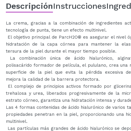
Descripción
Instrucciones
Ingred
La crema, gracias a la combinación de ingredientes act
tecnología de punta, tiene un efecto multinivel.
El objetivo principal de ParcH2O® es asegurar el nivel 
hidratación de la capa córnea para mantener la elast
tersura de la piel durante el mayor tiempo posible.
La combinación única de ácido hialurónico, algin
polisacárido formador de película, el pululano, crea una 
superficie de la piel que evita la pérdida excesiva d
mejora la calidad de la barrera protectora.
El complejo de principios activos formado por glicerina
trehalosa y urea, liberados progresivamente de la micr
estrato córneo, garantiza una hidratación intensa y durad
Las 4 formas contenidas de ácido hialurónico de varios 
propiedades penetran en la piel, proporcionando una hi
multinivel.
Las partículas más grandes de ácido hialurónico se dep