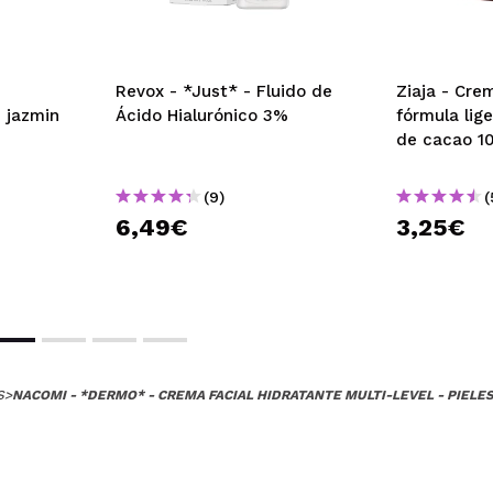
 su compra?
Si
Opinión verificada
|
Hace 2 años
Revox - *Just* - Fluido de
Ziaja - Cre
 jazmin
Ácido Hialurónico 3%
fórmula lig
de cacao 1
algo de hidratación.
 su compra?
Si
(9)
(
Opinión verificada
|
Hace 3 años
6,49€
3,25€
 muy hidratante y para pieles secas, porque sí que deja durante
n mi caso me parece buena para usarla un par de veces por sema
obado antes del maquillaje y se lleva bien con la base. Le pong
S
>
NACOMI - *DERMO* - CREMA FACIAL HIDRATANTE MULTI-LEVEL - PIELE
oso, no funciona y tengo que desenroscar para sacarla
 su compra?
Si
Opinión verificada
|
Hace 3 años