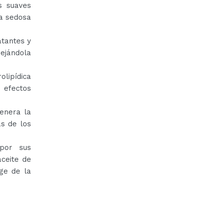
s suaves
a sedosa
atantes y
dejándola
lipídica
 efectos
genera la
ás de los
por sus
aceite de
ege de la