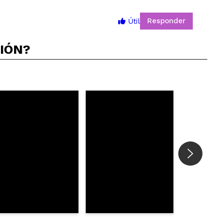
Responder
Útil
5
CIÓN?