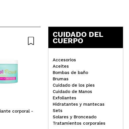
CUIDADO DEL
CUERPO
Nat
Accesorios
Aceites
Bombas de baño
Tree Hut - Exfoliante
Brumas
corporal Shea Sugar Scrub
Org
Cuidado de los pies
- Tropical Mango
cor
Cuidado de Manos
Cac
Exfoliantes
Hidratantes y mantecas
Sets
liante corporal -
Solares y Bronceado
Tratamientos corporales