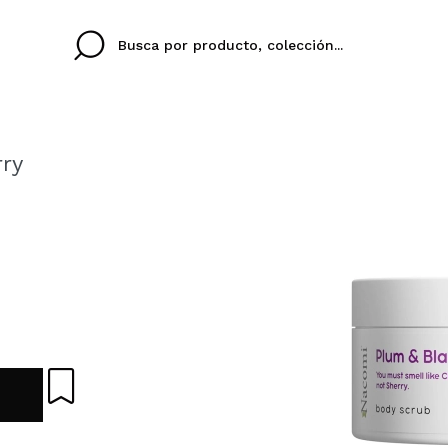
rry
Cristina
Antonia
Ines
No tengo cuenta aqu
TU IDIOMA
ez que
Buena experiencia
Muy bien
Spedizi
QUIER
ESPAÑOL
EN
eriencia
imballa
ajería.
elegan
colori sc
Al crear una cuenta en
rápidamente, revisar e
anteriores.