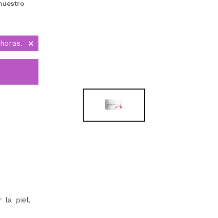
 nuestro
horas.
 la piel,