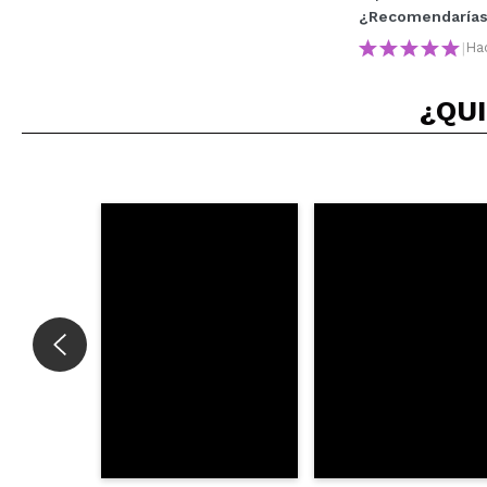
¿Recomendarías
|
Ha
¿Recomendarías su 
¿QUI
ENVI