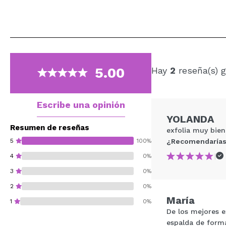
5.00
Hay
2
reseña(s) g
Escribe una opinión
YOLANDA
Resumen de reseñas
exfolia muy bien
5
100%
¿Recomendarías
|
4
0%
3
0%
2
0%
María
1
0%
De los mejores e
espalda de forma