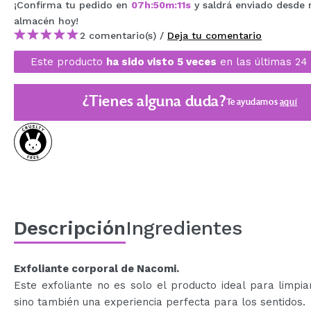
¡Confirma tu pedido en
07
h
:
50
m
:
10
s
y saldrá enviado desde
MAQUIFARMA
almacén
hoy
!
2 comentario(s) /
Deja tu comentario
KOREA ZONE
Este producto
ha sido visto 5 veces
en las últimas 24 
TRAVEL SIZE
NATURE
¿Tienes alguna duda?
Te ayudamos
aquí
OFERTAS
OUTLET
¡HAN VUELTO!
PRÓXIMAMENTE
Descripción
Ingredientes
BLOG
Exfoliante corporal de Nacomi.
Este exfoliante no es solo el producto ideal para limpiar
sino también una experiencia perfecta para los sentidos.