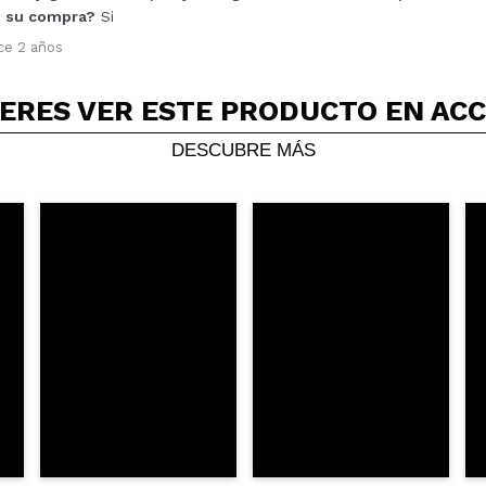
Tu vídeo podría ser el primero. Imagínatelo...
 su compra?
Si
ce 2 años
5/
compra?
Si
No
ERES VER ESTE PRODUCTO EN AC
AR
DESCUBRE MÁS