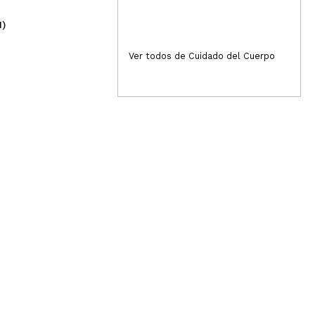
1)
(4)
14,99€
5,
Ver todos de Cuidado del Cuerpo