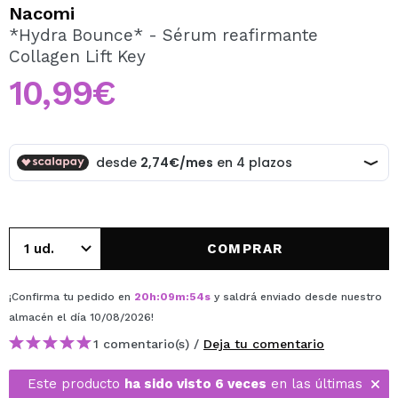
QUIERO REGISTRARME
Nacomi
*Hydra Bounce* - Sérum reafirmante
Al crear una cuenta en Maquillalia.com podrás realizar
Collagen Lift Key
tus compras rápidamente, revisar el estado de tus
pedidos y consultar tus operaciones anteriores.
10,99€
CREAR CUENTA
COMPRAR
¡Confirma tu pedido en
20
h
:
09
m
:
54
s
y saldrá enviado desde nuestro
almacén
el día 10/08/2026
!
1 comentario(s) /
Deja tu comentario
Este producto
ha sido visto 6 veces
en las últimas