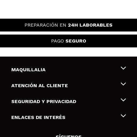
PREPARACIÓN EN
24H LABORABLES
PAGO
SEGURO
MAQUILLALIA
Sobre nosotros
ATENCIÓN AL CLIENTE
Empleo
Envíos y devoluciones
SEGURIDAD Y PRIVACIDAD
Tarjetas de Regalo
Desistimiento / Devoluciones
Terminos y condiciones de uso
ENLACES DE INTERÉS
Formas de pago
Pólitica de Privacidad
Contacto
Descuento Estudiantes
Política de cookies
SÍGUENOS