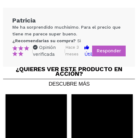
de firmeza.
Patricia
Cruelty free.
Me ha sorprendido muchísimo. Para el precio que
tiene me parece super bueno.
¿Recomendarías su compra?
Si
Opinión
Hace 3
Responder
|
|
verificada
Útil
meses
¿QUIERES VER ESTE PRODUCTO EN
ACCIÓN?
Compartir un vídeo o una foto
DESCUBRE MÁS
Tu vídeo podría ser el primero. Imagínatelo...
¿Recomendarías su compra?
Si
No
5/5
ENVIAR