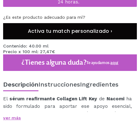
24 horas.
¿Es este producto adecuado para mí?
Activa tu match personalizado ›
Contenido: 40.00 ml
Precio x 100 ml: 27,47€
¿Tienes alguna duda?
Te ayudamos
aquí
Descripción
Instrucciones
Ingredientes
El
sérum reafirmante Collagen Lift Key
de
Nacomi
ha
sido formulado para aportar ese apoyo esencial,
ayudando a mantener un rostro más firme, elástico y
ver más
definido.
El colágeno marino altamente absorbible contribuye a
reforzar la densidad natural de la piel, mejorando su