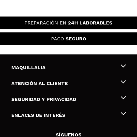
PREPARACIÓN EN
24H LABORABLES
PAGO
SEGURO
MAQUILLALIA
Sobre nosotros
ATENCIÓN AL CLIENTE
Empleo
Envíos y devoluciones
SEGURIDAD Y PRIVACIDAD
Tarjetas de Regalo
Desistimiento / Devoluciones
Terminos y condiciones de uso
ENLACES DE INTERÉS
Formas de pago
Pólitica de Privacidad
Contacto
Descuento Estudiantes
Política de cookies
SÍGUENOS