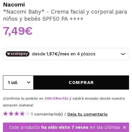
QUIERO REGISTRARME
Nacomi
*Nacomi Baby* - Crema facial y corporal para
Al crear una cuenta en Maquillalia.com podrás realizar
niños y bebés SPF50 PA ++++
tus compras rápidamente, revisar el estado de tus
pedidos y consultar tus operaciones anteriores.
7,49€
CREAR CUENTA
COMPRAR
¡Confirma tu pedido en
20
h
:
58
m
:
12
s
y saldrá enviado desde nuestro
almacén
mañana
!
1 comentario(s) /
Deja tu comentario
Este producto
ha sido visto 7 veces
en las últimas