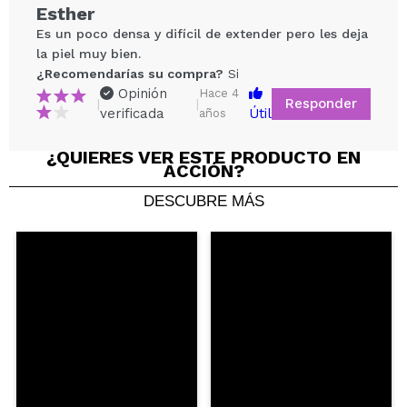
Esther
Es un poco densa y difícil de extender pero les deja
la piel muy bien.
¿Recomendarías su compra?
Si
Opinión
Hace 4
Responder
|
|
verificada
Útil
años
¿QUIERES VER ESTE PRODUCTO EN
ACCIÓN?
Compartir un vídeo o una foto
DESCUBRE MÁS
Tu vídeo podría ser el primero. Imagínatelo...
¿Recomendarías su compra?
Si
No
5/5
ENVIAR