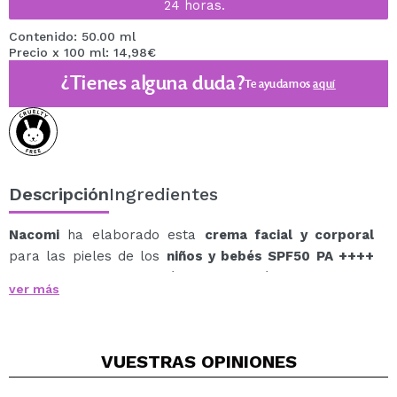
24 horas.
Contenido: 50.00 ml
Precio x 100 ml: 14,98€
¿Tienes alguna duda?
Te ayudamos
aquí
Descripción
Ingredientes
Nacomi
ha elaborado esta
crema facial y corporal
para las pieles de los
niños y bebés SPF50 PA ++++
que necesitan hidratación y protección frente a las
ver más
radiaciones del sol.
Esta crema de
Nacomi Baby
crea una capa protectora
en la superficie de la piel que pueden ayudar a
VUESTRAS
OPINIONES
prevenir los efectos negativos de la radiación solar,
como los rayos UVA y UVB.