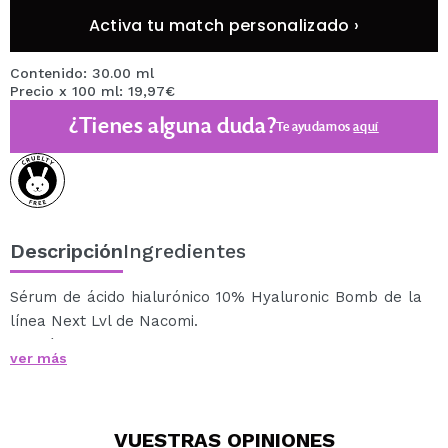
Activa tu match personalizado ›
Contenido: 30.00 ml
Precio x 100 ml: 19,97€
¿Tienes alguna duda?
Te ayudamos
aquí
Descripción
Ingredientes
Sérum de ácido hialurónico 10% Hyaluronic Bomb de la
línea Next Lvl de Nacomi.
Un sérum basado en un complejo compuesto por 4
ver más
formas de ácido hialurónico de diferentes tamaños y
propiedades.
Penetra en la piel garantizando una hidratación en
VUESTRAS
OPINIONES
múltiples niveles.