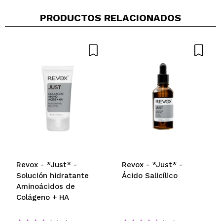
saber si realmente vale la pena, y para revisar
posibles alergias :)
PRODUCTOS RELACIONADOS
Aqua, glicerina, extracto de levadura hidrolizado,
propanodiol, glicosaminoglicanos hidrolizados,
hialuronato de sodio, ácido hialurónico, ácido
hialurónico hidrolizado, polímero cruzado de
hialuronato de sodio, cetilhidroxietilcelulosa,
lecitina, goma xantana, goma de celulosa, celulosa,
fructosa, glucosa, inulina, cetona de frambuesa,
sodio. Citrato, ácido poliglucurónico, ácido
deshidroacético, bencilglicol, etilhexilglicerina,
sorbato de potasio, sodio Benzoato, alcohol
bencílico.
¿Recomendarías su compra?
Si
Opinión
Hace 1
Responder
|
|
Revox - *Just* -
Revox - *Just* -
verificada
Útil
año
Solución hidratante
Ácido Salicílico
Aminoácidos de
Colágeno + HA
Maylee Susana
Si alguien tiene el inci de este producto por favor q