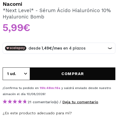
QUIERO REGISTRARME
Nacomi
*Next Level* - Sérum Ácido Hialurónico 10%
Al crear una cuenta en Maquillalia.com podrás realizar
Hyaluronic Bomb
tus compras rápidamente, revisar el estado de tus
pedidos y consultar tus operaciones anteriores.
5,99€
CREAR CUENTA
COMPRAR
¡Confirma tu pedido en
19
h
:
48
m
:
16
s
y saldrá enviado desde nuestro
almacén
el día 10/08/2026
!
21 comentario(s) /
Deja tu comentario
¿Es este producto adecuado para mí?