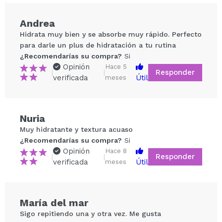
Andrea
Hidrata muy bien y se absorbe muy rápido. Perfecto
para darle un plus de hidratación a tu rutina
¿Recomendarías su compra?
Si
Opinión
Hace 5
Responder
|
|
verificada
Útil
meses
Compartir un vídeo o una foto
Nuria
Tu vídeo podría ser el primero. Imagínatelo...
Muy hidratante y textura acuaso
¿Recomendarías su compra?
Si
Opinión
Hace 8
Responder
|
|
¿Recomendarías su compra?
Si
No
verificada
Útil
meses
5/5
ENVIAR
María del mar
Sigo repitiendo una y otra vez. Me gusta