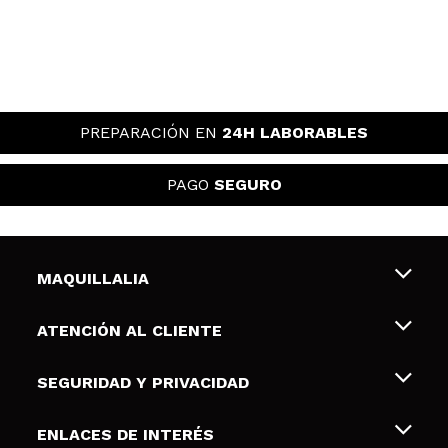
PREPARACIÓN EN
24H LABORABLES
PAGO
SEGURO
MAQUILLALIA
Sobre nosotros
ATENCIÓN AL CLIENTE
Empleo
Envíos y devoluciones
SEGURIDAD Y PRIVACIDAD
Tarjetas de Regalo
Desistimiento / Devoluciones
Terminos y condiciones de uso
ENLACES DE INTERÉS
Formas de pago