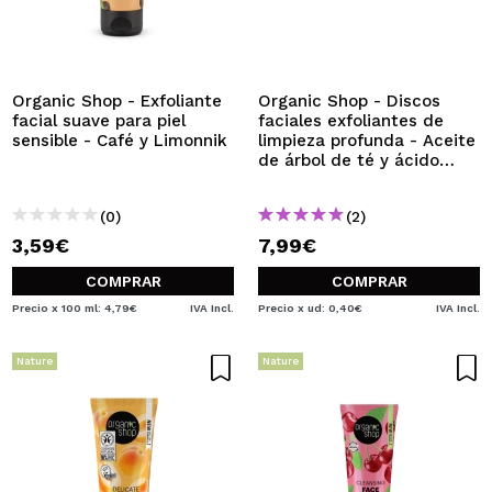
QUIERO REGISTRARME
Al crear una cuenta en Maquillalia.com podrás realizar
tus compras rápidamente, revisar el estado de tus
pedidos y consultar tus operaciones anteriores.
Organic Shop - Exfoliante
Organic Shop - Discos
facial suave para piel
faciales exfoliantes de
sensible - Café y Limonnik
limpieza profunda - Aceite
de árbol de té y ácido
CREAR CUENTA
glicólico
(0)
(2)
3,59€
7,99€
COMPRAR
COMPRAR
Precio x 100 ml: 4,79€
IVA Incl.
Precio x ud: 0,40€
IVA Incl.
Nature
Nature