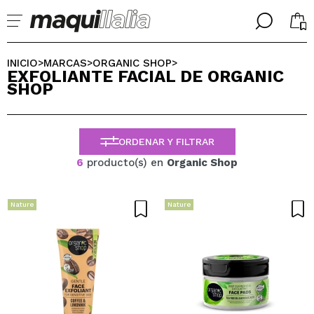
╳
╳
SELECCIONA TU IDIOMA
INICIO
MARCAS
ORGANIC SHOP
>
>
>
EXFOLIANTE FACIAL DE ORGANIC
Ya soy #maquilover, tengo cuenta
SHOP
BIENVENIDX!
ESPAÑOL
ENGLISH
FRANCES
ORDENAR Y FILTRAR
ALEMAN
ITALIANO
6
producto(s) en
Organic Shop
PORTUGUESE
¿Olvidaste la contraseña?
Nature
Nature
No tengo cuenta aquí