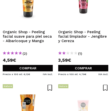
Organic Shop - Peeling
Organic Shop - Peeling
facial suave para piel seca
facial limpiador - Jengibre
- Albaricoque y Mango
y Cereza
(2)
(1)
4,59€
3,59€
COMPRAR
COMPRAR
Precio x 100 ml: 6,12€
IVA Incl.
Precio x 100 ml: 4,79€
IVA Incl.
Nature
Nature