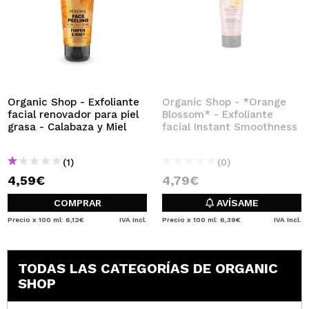
Organic Shop - Exfoliante
Organic Shop - *Orange
facial renovador para piel
Blossom* - Exfoliante
grasa - Calabaza y Miel
facial Instant Smoothness
(1)
(0)
4,59€
4,79€
COMPRAR
AVÍSAME
Precio x 100 ml: 6,12€
IVA Incl.
Precio x 100 ml: 6,39€
IVA Incl.
TODAS LAS CATEGORÍAS DE ORGANIC
SHOP