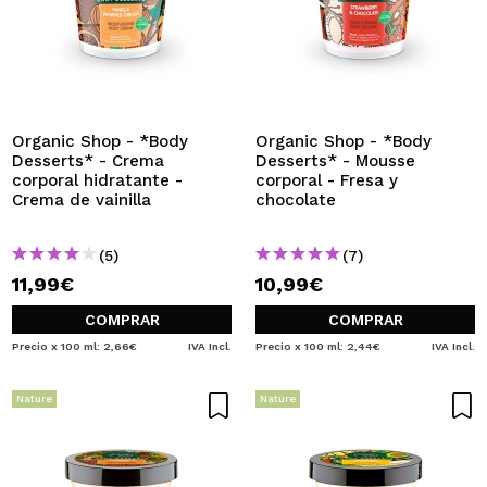
Organic Shop - *Body
Organic Shop - *Body
Desserts* - Crema
Desserts* - Mousse
corporal hidratante -
corporal - Fresa y
Crema de vainilla
chocolate
(5)
(7)
11,99€
10,99€
COMPRAR
COMPRAR
Precio x 100 ml: 2,66€
IVA Incl.
Precio x 100 ml: 2,44€
IVA Incl.
Nature
Nature