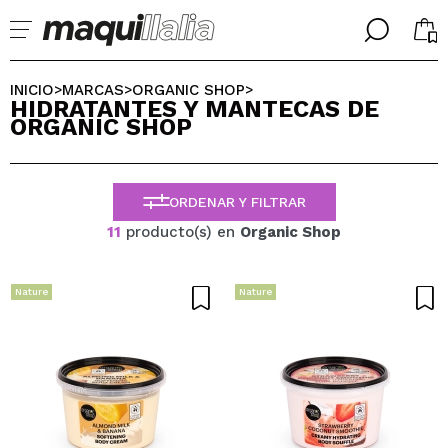
╳
╳
SELECCIONA TU IDIOMA
INICIO
MARCAS
ORGANIC SHOP
>
>
>
HIDRATANTES Y MANTECAS DE
Ya soy #maquilover, tengo cuenta
ORGANIC SHOP
BIENVENIDX!
ESPAÑOL
ENGLISH
FRANCES
ORDENAR Y FILTRAR
ALEMAN
ITALIANO
11
producto(s) en
Organic Shop
PORTUGUESE
¿Olvidaste la contraseña?
Nature
Nature
No tengo cuenta aquí