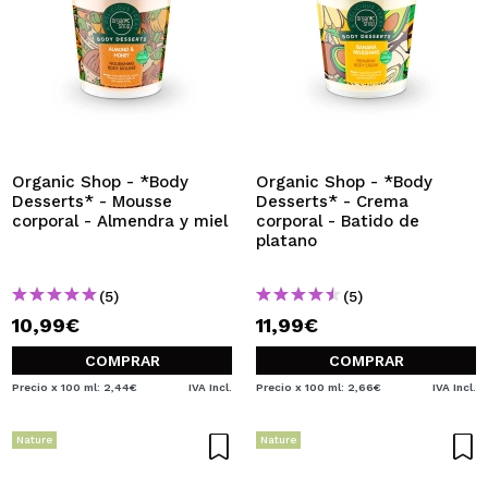
Organic Shop - *Body
Organic Shop - *Body
Desserts* - Mousse
Desserts* - Crema
corporal - Almendra y miel
corporal - Batido de
platano
(5)
(5)
10,99€
11,99€
COMPRAR
COMPRAR
Precio x 100 ml: 2,44€
IVA Incl.
Precio x 100 ml: 2,66€
IVA Incl.
Nature
Nature