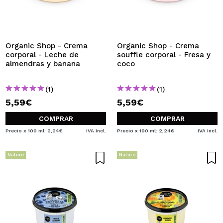
QUIERO REGISTRARME
Al crear una cuenta en Maquillalia.com podrás realizar
tus compras rápidamente, revisar el estado de tus
pedidos y consultar tus operaciones anteriores.
Organic Shop - Crema
Organic Shop - Crema
corporal - Leche de
souffle corporal - Fresa y
almendras y banana
coco
CREAR CUENTA
(1)
(1)
5,59€
5,59€
COMPRAR
COMPRAR
Precio x 100 ml: 2,24€
IVA Incl.
Precio x 100 ml: 2,24€
IVA Incl.
Nature
Nature