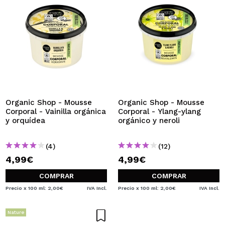
Organic Shop - Mousse
Organic Shop - Mousse
Corporal - Vainilla orgánica
Corporal - Ylang-ylang
y orquídea
orgánico y neroli
(4)
(12)
4,99€
4,99€
COMPRAR
COMPRAR
Precio x 100 ml: 2,00€
IVA Incl.
Precio x 100 ml: 2,00€
IVA Incl.
Nature