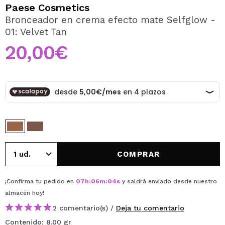
QUIERO REGISTRARME
Paese Cosmetics
Bronceador en crema efecto mate Selfglow -
Al crear una cuenta en Maquillalia.com podrás realizar
01: Velvet Tan
tus compras rápidamente, revisar el estado de tus
pedidos y consultar tus operaciones anteriores.
20,00€
CREAR CUENTA
COMPRAR
¡Confirma tu pedido en
07
h
:
06
m
:
04
s
y saldrá enviado desde nuestro
almacén
hoy
!
2 comentario(s) /
Deja tu comentario
Contenido: 8.00 gr