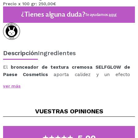
Precio x 100 gr: 250,00€
¿Tienes alguna duda?
Te ayudamos
aquí
Descripción
Ingredientes
El
bronceador de textura cremosa SELFGLOW de
Paese Cosmetics
aporta calidez y un efecto
bronceado natural con un elegante acabado mate.
ver más
Su fórmula ligera se funde fácilmente con la piel,
dejando un resultado uniforme y favorecedor sin
marcas ni parches.
VUESTRAS
OPINIONES
Ayuda a realzar el tono del rostro y aportar dimensión
de manera sutil, creando un efecto saludable y
naturalmente bronceado adaptable a cualquier estilo
de maquillaje.