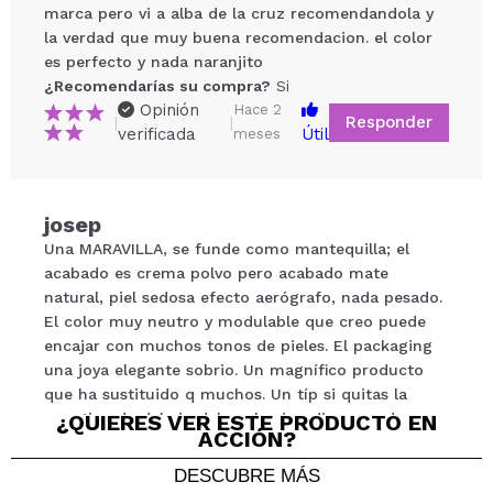
marca pero vi a alba de la cruz recomendandola y
la verdad que muy buena recomendacion. el color
es perfecto y nada naranjito
¿Recomendarías su compra?
Si
Opinión
Hace 2
Responder
|
|
verificada
Útil
meses
Compartir un vídeo o una foto
Tu vídeo podría ser el primero. Imagínatelo...
josep
Una MARAVILLA, se funde como mantequilla; el
¿Recomendarías su compra?
Si
No
acabado es crema polvo pero acabado mate
5/5
natural, piel sedosa efecto aerógrafo, nada pesado.
El color muy neutro y modulable que creo puede
encajar con muchos tonos de pieles. El packaging
ENVIAR
una joya elegante sobrio. Un magnífico producto
que ha sustituido q muchos. Un típ si quitas la
pegatina de debajo del packaging dispones de un
¿QUIERES VER ESTE PRODUCTO EN
ACCIÓN?
espejo improvisado( a parte del que tiene en su
interior) 19/10
DESCUBRE MÁS
¿Recomendarías su compra?
Si