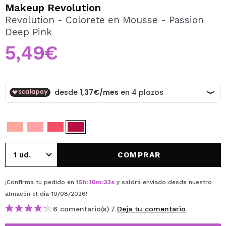
QUIERO REGISTRARME
Makeup Revolution
Revolution - Colorete en Mousse - Passion
Al crear una cuenta en Maquillalia.com podrás realizar
Deep Pink
tus compras rápidamente, revisar el estado de tus
pedidos y consultar tus operaciones anteriores.
5,49€
CREAR CUENTA
COMPRAR
¡Confirma tu pedido en
15
h
:
10
m
:
33
s
y saldrá enviado desde nuestro
almacén
el día 10/08/2026
!
6 comentario(s) /
Deja tu comentario