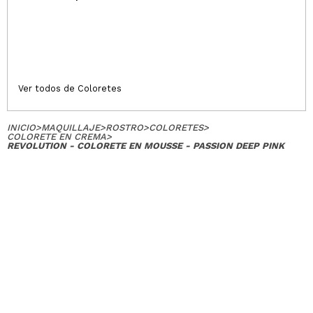
la piel media y creo que me favorece bastante
¿Recomendarías su compra?
Si
Opinión
Hace 3
Responder
|
|
verificada
Útil
años
Ver todos de Coloretes
INICIO
>
MAQUILLAJE
>
ROSTRO
>
COLORETES
>
COLORETE EN CREMA
>
REVOLUTION - COLORETE EN MOUSSE - PASSION DEEP PINK