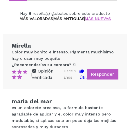
Hay
6
reseña(s) globales sobre este producto
MÁS VALORADAS
MÁS ANTIGUAS
MÁS NUEVAS
Mirella
Color muy bonito e intenso. Pigmenta muchísimo
hay q usar muy poquito
¿Recomendarías su compra?
Si
Opinión
Hace 2
Responder
|
|
verificada
Útil
años
Compartir un vídeo o una foto
maria del mar
Tu vídeo podría ser el primero. Imagínatelo...
es un colorete precioso, la formula bastante
agradable de aplicar y el color muy intenso pero
modulable, si aplicas solo un poco deja las mejillas
¿Recomendarías su compra?
Si
No
sonrosadas y muy duradero