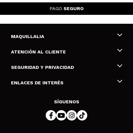
PAGO
SEGURO
MAQUILLALIA
Sobre nosotros
ATENCIÓN AL CLIENTE
Empleo
Envíos y devoluciones
SEGURIDAD Y PRIVACIDAD
Tarjetas de Regalo
Desistimiento / Devoluciones
Terminos y condiciones de uso
ENLACES DE INTERÉS
Formas de pago
Pólitica de Privacidad
Contacto
Descuento Estudiantes
Política de cookies
SÍGUENOS
Resolución de litigios en línea (ODR)