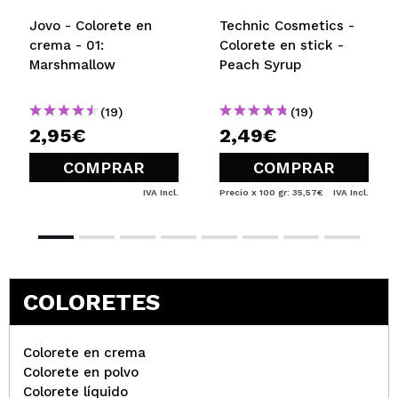
pegajosos pero da luminosidad....no se explicarlo
Jovo - Colorete en
Technic Cosmetics -
me encantaaaaa y punto. Ahora.cuidadin q
crema - 01:
Colorete en stick -
pigmentan brutalisimo
Marshmallow
Peach Syrup
¿Recomendarías su compra?
Si
Opinión
Hace 3
Responder
|
|
verificada
Útil
años
(19)
(19)
2,95€
2,49€
COMPRAR
COMPRAR
Maria
IVA Incl.
Precio x 100 gr: 35,57€
IVA Incl.
No me ha gustado como queda en la piel.
Demasiado translucido y tipo vaselina.
¿Recomendarías su compra?
No
Opinión
Hace 3
Responder
|
|
verificada
Útil
años
COLORETES
asun
Colorete en crema
Colorete en polvo
es un colorete bastante pigmentado pero si coges
Colorete líquido
poca cantidad deja un resultado precioso, yo tengo