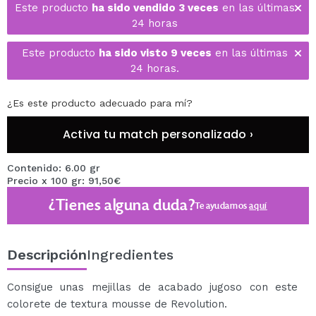
Este producto
ha sido vendido 3 veces
en las últimas
24 horas
Este producto
ha sido visto 9 veces
en las últimas
24 horas.
¿Es este producto adecuado para mí?
Activa tu match personalizado ›
Contenido: 6.00 gr
Precio x 100 gr: 91,50€
¿Tienes alguna duda?
Te ayudamos
aquí
Descripción
Ingredientes
Consigue unas mejillas de acabado jugoso con este
colorete de textura mousse de Revolution.