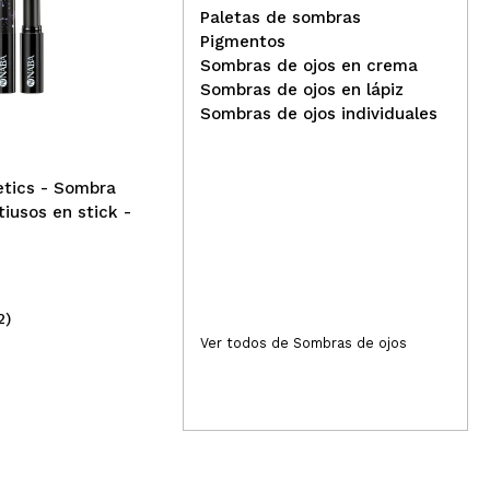
Paletas de sombras
Pigmentos
Karla Cosmetics - Glitter -
Con
Sombras de ojos en crema
Phoenix Feather
Pig
Sombras de ojos en lápiz
Gli
Sombras de ojos individuales
tics - Sombra
tiusos en stick -
2)
(1)
12,95€
3,
Ver todos de Sombras de ojos