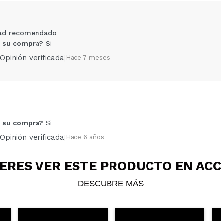
dad recomendado
 su compra?
Si
Opinión verificada
|
Hace 7 meses
Compartir un vídeo o una foto
 su compra?
Si
Tu vídeo podría ser el primero. Imagínatelo...
Opinión verificada
|
Hace 6 años
5/
compra?
Si
No
ERES VER ESTE PRODUCTO EN AC
AR
DESCUBRE MÁS