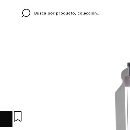
Cristina
Antonia
Ines
No tengo cuenta aqu
U IDIOMA
ez que
Buena experiencia
Muy bien
Spedizi
QUIER
ESPAÑOL
ENGLISH
eriencia
imballa
ajería.
elegan
colori sc
Al crear una cuenta en
rápidamente, revisar e
anteriores.