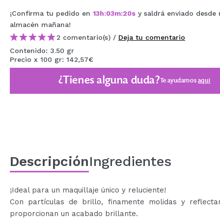
MAQUIFARMA
¡Confirma tu pedido en
13
h
:
03
m
:
20
s
y saldrá enviado desde 
almacén
mañana
!
KOREA ZONE
2 comentario(s) /
Deja tu comentario
TRAVEL SIZE
Contenido: 3.50 gr
Precio x 100 gr: 142,57€
NATURE
¿Tienes alguna duda?
Te ayudamos
aquí
OFERTAS
OUTLET
¡HAN VUELTO!
PRÓXIMAMENTE
Descripción
Ingredientes
BLOG
¡Ideal para un maquillaje único y reluciente!
Con partículas de brillo, finamente molidas y reflecta
proporcionan un acabado brillante.