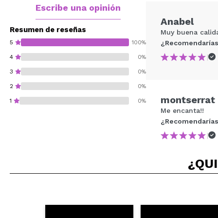
Escribe una opinión
Anabel
Resumen de reseñas
Muy buena cali
5
100%
¿Recomendarías
|
4
0%
3
0%
2
0%
montserrat
1
0%
Me encanta!!
¿Recomendarías
|
¿Recomendarías su 
¿QUI
ENVI