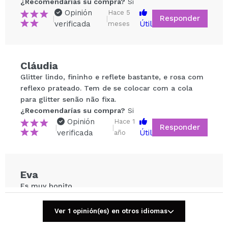
¿Recomendarías su compra?
Si
Opinión
Hace 5
Responder
|
|
verificada
Útil
meses
Cláudia
Compartir un vídeo o una foto
Glitter lindo, fininho e reflete bastante, e rosa com
Tu vídeo podría ser el primero. Imagínatelo...
reflexo prateado. Tem de se colocar com a cola
para glitter senão não fixa.
¿Recomendarías su compra?
Si
¿Recomendarías su compra?
Si
No
Opinión
Hace 1
Responder
|
|
5/5
verificada
Útil
año
ENVIAR
Eva
Es muy bonito
¿Recomendarías su compra?
Si
Opinión
Hace 3
Ver 1 opinión(es) en otros idiomas
Responder
|
|
verificada
Útil
años