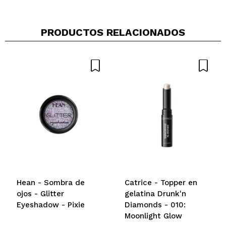
PRODUCTOS RELACIONADOS
Inma
Muy bonito
¿Recomendarías su compra?
Si
Opinión
Hace 5
Responder
|
|
verificada
Útil
años
montserrat
Me encanta!!
¿Recomendarías su compra?
Si
Opinión
Hace 6
Responder
|
|
verificada
Útil
años
Hean - Sombra de
Catrice - Topper en
ojos - Glitter
gelatina Drunk'n
Eyeshadow - Pixie
Diamonds - 010:
Moonlight Glow