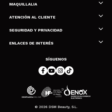
MAQUILLALIA
Sobre nosotros
ATENCIÓN AL CLIENTE
Empleo
Envíos y devoluciones
SEGURIDAD Y PRIVACIDAD
Tarjetas de Regalo
Desistimiento / Devoluciones
Terminos y condiciones de uso
ENLACES DE INTERÉS
Formas de pago
Pólitica de Privacidad
Contacto
Descuento Estudiantes
Política de cookies
SÍGUENOS
Resolución de litigios en línea (ODR)
© 2026 DSM Beauty, S.L.