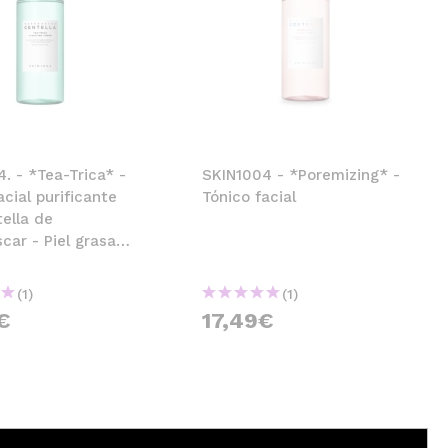
. - *Tea-Trica* -
SKIN1004 - *Poremizing* -
acial purificante
Tónico facial
ella de
ar - Piel grasa
dencia acneica
(1)
(1)
€
17,49€