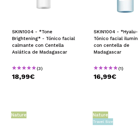
MAQUIFARMA
KOREA ZONE
TRAVEL SIZE
SKIN1004 - *Tone
SKIN1004 - *Hyalu-
Brightening* - Tónico facial
Tónico facial ilumi
NATURE
calmante con Centella
con centella de
Asiática de Madagascar
Madagascar
OFERTAS
(3)
(1)
OUTLET
18,99€
16,99€
¡HAN VUELTO!
PRÓXIMAMENTE
BLOG
Nature
Nature
Travel Size