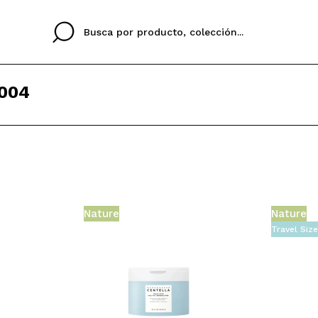
004
Cristina
Antonia
Ines
No tengo cuenta aqu
U IDIOMA
ez que
Buena experiencia
Muy bien
Spedizi
QUIER
ESPAÑOL
ENGLISH
eriencia
imballa
Nature
Nature
ajería.
elegan
Travel Siz
colori sc
Al crear una cuenta en
rápidamente, revisar e
anteriores.