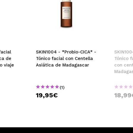
acial
SKIN1004 - *Probio-CICA* -
SKIN1004
ca de
Tónico facial con Centella
Tónico f
 viaje
Asiática de Madagascar
con cent
Madagasc
con ten
(1)
19,95€
18,99