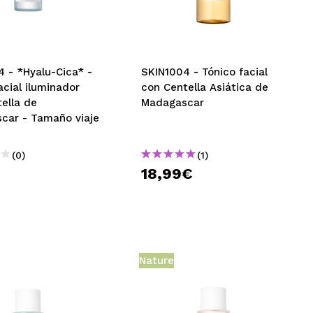
CREAR CUENTA
 - *Hyalu-Cica* -
SKIN1004 - Tónico facial
acial iluminador
con Centella Asiática de
ella de
Madagascar
car - Tamaño viaje
(0)
(1)
18,99€
Nature