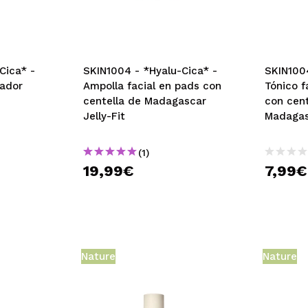
Cica* -
SKIN1004 - *Hyalu-Cica* -
SKIN1004
nador
Ampolla facial en pads con
Tónico f
centella de Madagascar
con cent
Jelly-Fit
Madagas
(1)
19,99€
7,99€
Nature
Nature