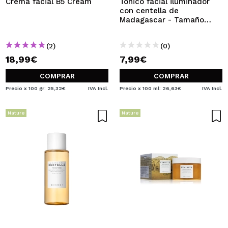
Crema facial B5 Cream
Tónico facial iluminador
con centella de
Madagascar - Tamaño
viaje
(2)
(0)
18,99€
7,99€
COMPRAR
COMPRAR
Precio x 100 gr: 25,32€
IVA Incl.
Precio x 100 ml: 26,63€
IVA Incl.
Nature
Nature