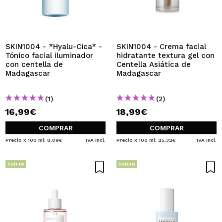
SKIN1004 - *Hyalu-Cica* -
SKIN1004 - Crema facial
Tónico facial iluminador
hidratante textura gel con
con centella de
Centella Asiática de
Madagascar
Madagascar
(1)
(2)
16,99€
18,99€
COMPRAR
COMPRAR
Precio x 100 ml: 8,09€
IVA Incl.
Precio x 100 ml: 25,32€
IVA Incl.
Nature
Nature