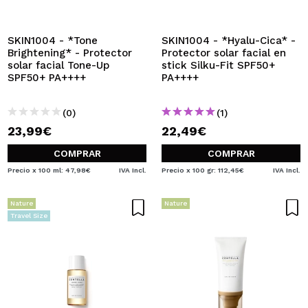
SKIN1004 - *Tone
SKIN1004 - *Hyalu-Cica* -
Brightening* - Protector
Protector solar facial en
solar facial Tone-Up
stick Silku-Fit SPF50+
SPF50+ PA++++
PA++++
(0)
(1)
23,99€
22,49€
COMPRAR
COMPRAR
Precio x 100 ml: 47,98€
IVA Incl.
Precio x 100 gr: 112,45€
IVA Incl.
Nature
Nature
Travel Size