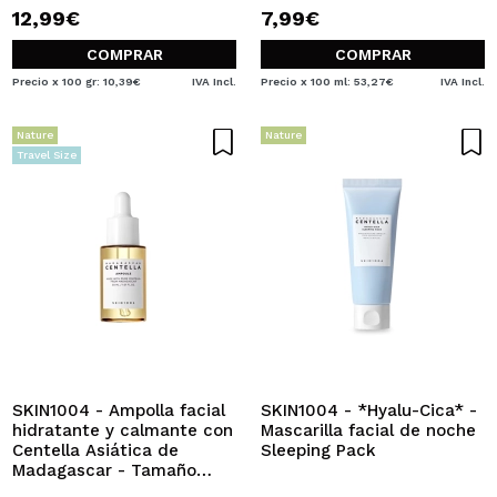
12,99€
7,99€
COMPRAR
COMPRAR
Precio x 100 gr: 10,39€
IVA Incl.
Precio x 100 ml: 53,27€
IVA Incl.
Nature
Nature
Travel Size
SKIN1004 - Ampolla facial
SKIN1004 - *Hyalu-Cica* -
hidratante y calmante con
Mascarilla facial de noche
Centella Asiática de
Sleeping Pack
Madagascar - Tamaño
viaje