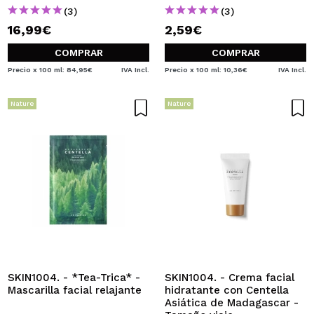
(3)
(3)
16,99€
2,59€
COMPRAR
COMPRAR
Precio x 100 ml: 84,95€
IVA Incl.
Precio x 100 ml: 10,36€
IVA Incl.
Nature
Nature
SKIN1004. - *Tea-Trica* -
SKIN1004. - Crema facial
Mascarilla facial relajante
hidratante con Centella
Asiática de Madagascar -