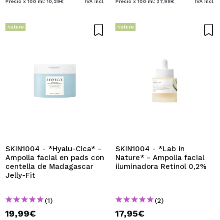
Precio x 100 ml: 10,29€
IVA Incl.
Precio x 100 ml: 37,98€
IVA Incl.
Nature
Nature
SKIN1004 - *Hyalu-Cica* -
SKIN1004 - *Lab in
Ampolla facial en pads con
Nature* - Ampolla facial
centella de Madagascar
iluminadora Retinol 0,2%
Jelly-Fit
(1)
(2)
19,99€
17,95€