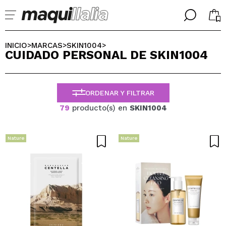
╳
╳
SELECCIONA TU IDIOMA
INICIO
MARCAS
SKIN1004
>
>
>
CUIDADO PERSONAL DE SKIN1004
Ya soy #maquilover, tengo cuenta
BIENVENIDX!
ESPAÑOL
ENGLISH
ORDENAR Y FILTRAR
FRANCES
ALEMAN
79
producto(s) en
SKIN1004
ITALIANO
PORTUGUESE
¿Olvidaste la contraseña?
Nature
Nature
No tengo cuenta aquí