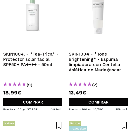
SKIN1004. - *Tea-Trica* -
SKIN1004 - *Tone
Protector solar facial
Brightening* - Espuma
SPF50+ PA++++ - 50ml
limpiadora con Centella
Asiática de Madagascar
(9)
(2)
18,99€
13,49€
COMPRAR
COMPRAR
Precio x 100 gr: 37,98€
IVA Incl.
Precio x 100 ml: 10,79€
IVA Incl.
Nature
Nature
Travel Size