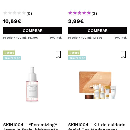
(0)
(3)
10,89€
2,89€
COMPRAR
COMPRAR
Precio x 100 ml: 36,30€
IVA Incl.
Precio x 100 ml: 12,57€
IVA Incl.
Nature
Nature
Travel Size
Travel Size
SKIN1004 - *Poremizing* -
SKIN1004 - Kit de cuidado