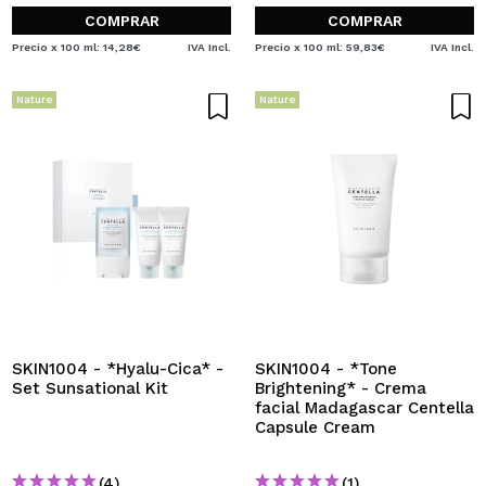
COMPRAR
COMPRAR
Precio x 100 ml: 14,28€
IVA Incl.
Precio x 100 ml: 59,83€
IVA Incl.
Nature
Nature
SKIN1004 - *Hyalu-Cica* -
SKIN1004 - *Tone
Set Sunsational Kit
Brightening* - Crema
facial Madagascar Centella
Capsule Cream
(4)
(1)