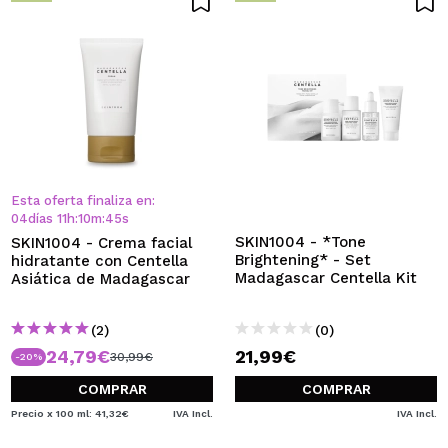
Esta oferta finaliza en:
04
días
11
h
:
10
m
:
45
s
SKIN1004 - *Tone
SKIN1004 - Crema facial
Brightening* - Set
hidratante con Centella
Madagascar Centella Kit
Asiática de Madagascar
(2)
(0)
24,79€
21,99€
30,99€
-20%
COMPRAR
COMPRAR
Precio x 100 ml: 41,32€
IVA Incl.
IVA Incl.