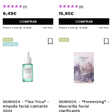
(1)
(5)
9,49€
15,95€
COMPRAR
COMPRAR
Precio x 100 gr: 31,63€
IVA Incl.
Precio x 100 gr: 15,95€
IVA Incl.
Nature
Nature
Travel Size
SKIN1004 - *Tea-Trica* -
SKIN1004. - *Poremizing* -
Ampolla facial calmante
Mascarilla facial
30ml
clarificante