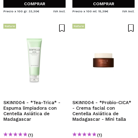
COMPRAR
COMPRAR
Precio x 100 gr: 33,30€
IVA Incl.
Precio x 100 ml: 15,39€
IVA Incl.
Nature
Nature
SKIN1004 - *Tea-Trica* -
SKIN1004 - *Probio-CICA*
Espuma limpiadora con
- Crema facial con
Centella Asiática de
Centella Asiática de
Madagascar
Madagascar - Mini talla
(1)
(1)