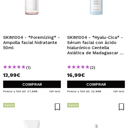
SKIN1004 - *Poremizing* -
SKIN1004 - *Hyalu-Cica* -
Ampolla facial hidratante
Sérum facial con ácido
50ml
hialurónico Centella
Asiática de Madagascar -
Piel sensible
(1)
(2)
13,99€
16,99€
COMPRAR
COMPRAR
Precio x 100 ml: 27,98€
IVA Incl.
Precio x 100 ml: 33,98€
IVA Incl.
Nature
Nature