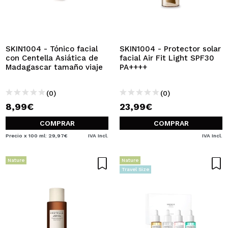
SKIN1004 - Tónico facial
SKIN1004 - Protector solar
con Centella Asiática de
facial Air Fit Light SPF30
Madagascar tamaño viaje
PA++++
(0)
(0)
8,99€
23,99€
COMPRAR
COMPRAR
Precio x 100 ml: 29,97€
IVA Incl.
IVA Incl.
Nature
Nature
Travel Size