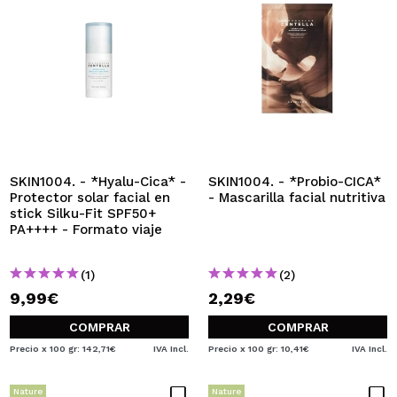
SKIN1004. - *Hyalu-Cica* -
SKIN1004. - *Probio-CICA*
Protector solar facial en
- Mascarilla facial nutritiva
stick Silku-Fit SPF50+
PA++++ - Formato viaje
(1)
(2)
9,99€
2,29€
COMPRAR
COMPRAR
Precio x 100 gr: 142,71€
IVA Incl.
Precio x 100 gr: 10,41€
IVA Incl.
Nature
Nature