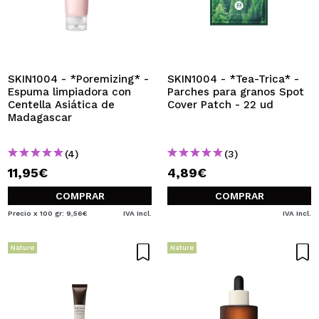
SKIN1004 - *Poremizing* -
SKIN1004 - *Tea-Trica* -
Espuma limpiadora con
Parches para granos Spot
Centella Asiática de
Cover Patch - 22 ud
Madagascar
(4)
(3)
11,95€
4,89€
COMPRAR
COMPRAR
Precio x 100 gr: 9,56€
IVA Incl.
IVA Incl.
Nature
Nature