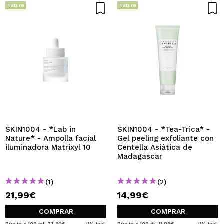
Nature
Nature
SKIN1004 - *Lab in
SKIN1004 - *Tea-Trica* -
Nature* - Ampolla facial
Gel peeling exfoliante con
iluminadora Matrixyl 10
Centella Asiática de
Madagascar
(1)
(2)
21,99€
14,99€
COMPRAR
COMPRAR
Precio x 100 ml: 73,30€
IVA Incl.
Precio x 100 gr: 11,99€
IVA Incl.