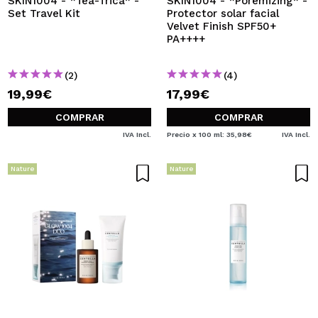
SKIN1004 - *Tea-Trica* -
SKIN1004 - *Poremizing* -
Set Travel Kit
Protector solar facial
Velvet Finish SPF50+
PA++++
(2)
(4)
19,99€
17,99€
COMPRAR
COMPRAR
IVA Incl.
Precio x 100 ml: 35,98€
IVA Incl.
Nature
Nature