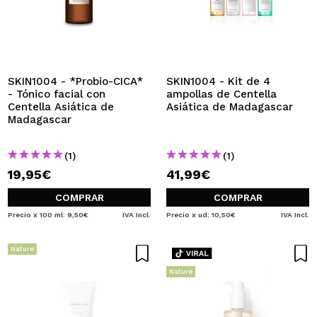
SKIN1004 - *Probio-CICA*
SKIN1004 - Kit de 4
- Tónico facial con
ampollas de Centella
Centella Asiática de
Asiática de Madagascar
Madagascar
(1)
(1)
19,95€
41,99€
COMPRAR
COMPRAR
Precio x 100 ml: 9,50€
IVA Incl.
Precio x ud: 10,50€
IVA Incl.
Nature
Nature