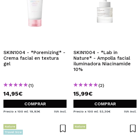
SKIN1004 - *Poremizing* -
SKIN1004 - *Lab in
Crema facial en textura
Nature* - Ampolla facial
gel
iluminadora Niacinamide
10%
(1)
(2)
14,95€
15,99€
COMPRAR
COMPRAR
Precio x 100 ml: 19,93€
IVA Incl.
Precio x 100 ml: 53,30€
IVA Incl.
Nature
Nature
Travel Size