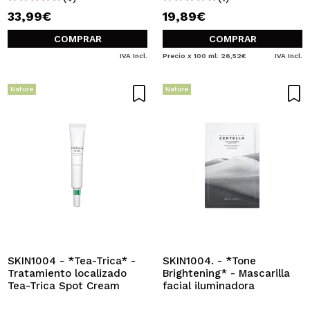
33,99€
19,89€
COMPRAR
COMPRAR
IVA Incl.
Precio x 100 ml: 26,52€
IVA Incl.
Nature
Nature
SKIN1004 - *Tea-Trica* -
SKIN1004. - *Tone
Tratamiento localizado
Brightening* - Mascarilla
Tea-Trica Spot Cream
facial iluminadora