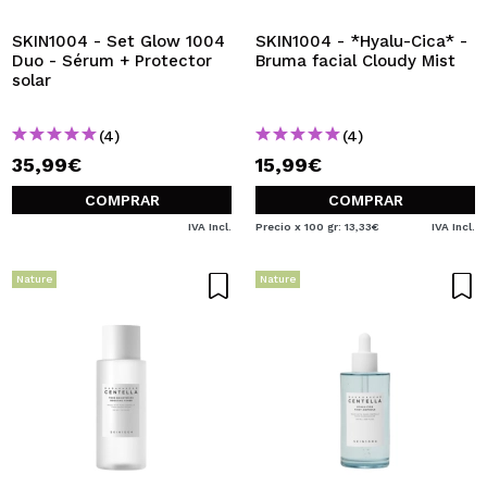
SKIN1004 - Set Glow 1004
SKIN1004 - *Hyalu-Cica* -
Duo - Sérum + Protector
Bruma facial Cloudy Mist
solar
(4)
(4)
35,99€
15,99€
COMPRAR
COMPRAR
IVA Incl.
Precio x 100 gr: 13,33€
IVA Incl.
Nature
Nature