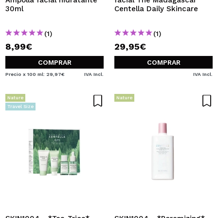
Ampolla facial hidratante
facial The Madagascar
30ml
Centella Daily Skincare
(1)
(1)
8,99€
29,95€
COMPRAR
COMPRAR
Precio x 100 ml: 29,97€
IVA Incl.
IVA Incl.
Nature
Nature
Travel Size