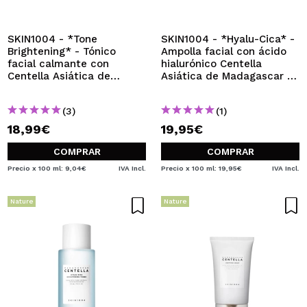
SKIN1004 - *Tone
SKIN1004 - *Hyalu-Cica* -
Brightening* - Tónico
Ampolla facial con ácido
facial calmante con
hialurónico Centella
Centella Asiática de
Asiática de Madagascar -
Madagascar
Piel sensible y seca
(3)
(1)
18,99€
19,95€
COMPRAR
COMPRAR
Precio x 100 ml: 9,04€
IVA Incl.
Precio x 100 ml: 19,95€
IVA Incl.
Nature
Nature