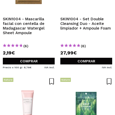
QUIERO REGISTRARME
Al crear una cuenta en Maquillalia.com podrás realizar
tus compras rápidamente, revisar el estado de tus
SKIN1004 - Mascarilla
SKIN1004 - Set Double
pedidos y consultar tus operaciones anteriores.
facial con centella de
Cleansing Duo - Aceite
Madagascar Watergel
limpiador + Ampoule Foam
Sheet Ampoule
CREAR CUENTA
(6)
(6)
2,19€
27,99€
COMPRAR
COMPRAR
Precio x 100 gr: 8,76€
IVA Incl.
IVA Incl.
Nature
Nature