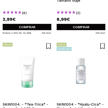
Tamaño viaje
(4)
(2)
2,99€
8,99€
COMPRAR
COMPRAR
Precio x 100 ml: 12,46€
IVA Incl.
IVA Incl.
Nature
Nature
Travel Size
SKIN1004. - *Tea-Trica* -
SKIN1004 - *Hyalu-Cica* -