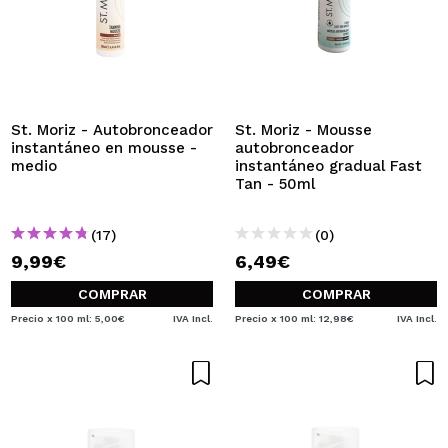
St. Moriz - Autobronceador
St. Moriz - Mousse
instantáneo en mousse -
autobronceador
medio
instantáneo gradual Fast
Tan - 50ml
(17)
(0)
9,99€
6,49€
COMPRAR
COMPRAR
Precio x 100 ml: 5,00€
IVA Incl.
Precio x 100 ml: 12,98€
IVA Incl.