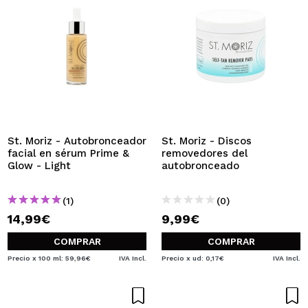
St. Moriz - Autobronceador
St. Moriz - Discos
facial en sérum Prime &
removedores del
Glow - Light
autobronceado
(1)
(0)
14,99€
9,99€
COMPRAR
COMPRAR
Precio x 100 ml: 59,96€
IVA Incl.
Precio x ud: 0,17€
IVA Incl.