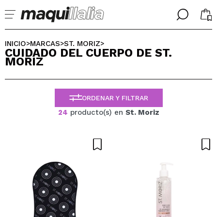
╳
╳
SELECCIONA TU IDIOMA
INICIO
MARCAS
ST. MORIZ
>
>
>
CUIDADO DEL CUERPO DE ST.
Ya soy #maquilover, tengo cuenta
MORIZ
BIENVENIDX!
ESPAÑOL
ENGLISH
FRANCES
ORDENAR Y FILTRAR
ALEMAN
ITALIANO
24
producto(s) en
St. Moriz
PORTUGUESE
¿Olvidaste la contraseña?
No tengo cuenta aquí