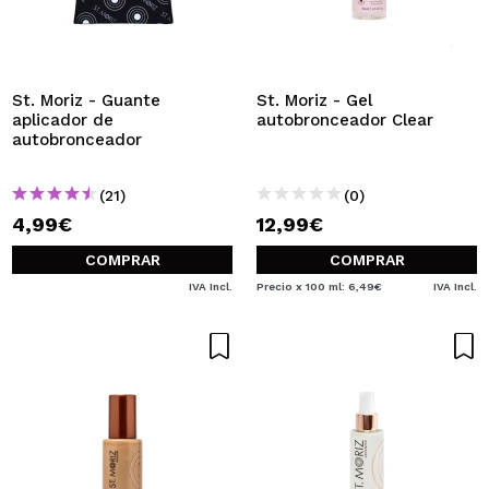
QUIERO REGISTRARME
Al crear una cuenta en Maquillalia.com podrás realizar
tus compras rápidamente, revisar el estado de tus
pedidos y consultar tus operaciones anteriores.
St. Moriz - Guante
St. Moriz - Gel
aplicador de
autobronceador Clear
autobronceador
CREAR CUENTA
(21)
(0)
4,99€
12,99€
COMPRAR
COMPRAR
IVA Incl.
Precio x 100 ml: 6,49€
IVA Incl.