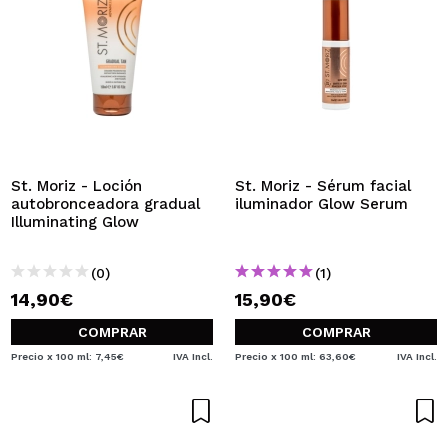
St. Moriz - Loción
St. Moriz - Sérum facial
autobronceadora gradual
iluminador Glow Serum
Illuminating Glow
(0)
(1)
14,90€
15,90€
COMPRAR
COMPRAR
Precio x 100 ml: 7,45€
IVA Incl.
Precio x 100 ml: 63,60€
IVA Incl.