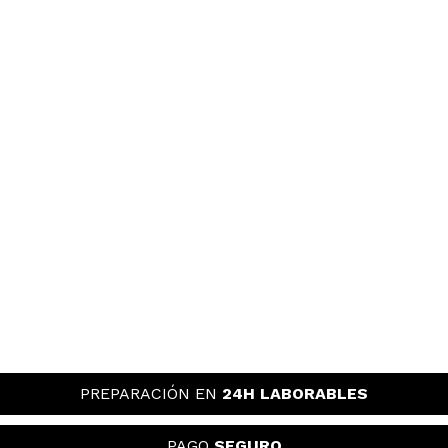
PREPARACIÓN EN
24H LABORABLES
PAGO
SEGURO