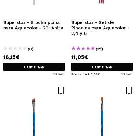
QUIERO REGISTRARME
Al crear una cuenta en Maquillalia.com podrás realizar
tus compras rápidamente, revisar el estado de tus
Superstar - Brocha plana
Superstar - Set de
pedidos y consultar tus operaciones anteriores.
para Aquacolor - 20: Anita
Pinceles para Aquacolor -
2,4 y 6
CREAR CUENTA
(0)
(12)
18,15€
11,05€
COMPRAR
COMPRAR
IVA Incl.
Precio x ud: 3,68€
IVA Incl.