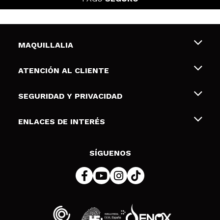
MAQUILLALIA
Sobre nosotros
ATENCIÓN AL CLIENTE
Empleo
Envíos y devoluciones
SEGURIDAD Y PRIVACIDAD
Tarjetas de Regalo
Desistimiento / Devoluciones
Terminos y condiciones de uso
ENLACES DE INTERÉS
Formas de pago
Pólitica de Privacidad
Contacto
Descuento Estudiantes
Política de cookies
SÍGUENOS
Resolución de litigios en línea (ODR)