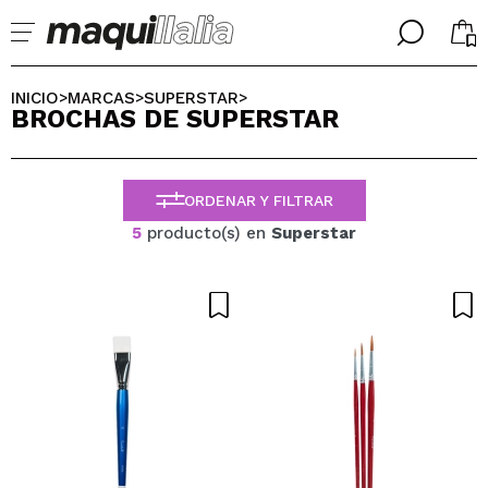
╳
╳
SELECCIONA TU IDIOMA
INICIO
MARCAS
SUPERSTAR
>
>
>
BROCHAS DE SUPERSTAR
Ya soy #maquilover, tengo cuenta
BIENVENIDX!
ESPAÑOL
ENGLISH
ORDENAR Y FILTRAR
FRANCES
ALEMAN
5
producto(s) en
Superstar
ITALIANO
PORTUGUESE
¿Olvidaste la contraseña?
No tengo cuenta aquí