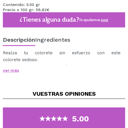
Contenido: 5.50 gr
Precio x 100 gr: 59,82€
¿Tienes alguna duda?
Te ayudamos
aquí
Descripción
Ingredientes
Realza tu colorete sin esfuerzo con este
colorete sedoso.
Diseñado para ofrecer la fusión perfecta de pigmentos
ver más
de rubor e iluminador, esta fórmula 2 en 1 realza tus
rasgos naturales al agregar un brillo radiante y
multidimensional.
VUESTRAS
OPINIONES
Horneado a la perfección con pigmentos finamente
molidos que reflejan la luz, se mezcla a la perfección
con tu piel, brindando un brillo suave y modulable que
no luce tiza ni exagerado.
5.00
Ya sea que busques un rubor sutil o un efecto más