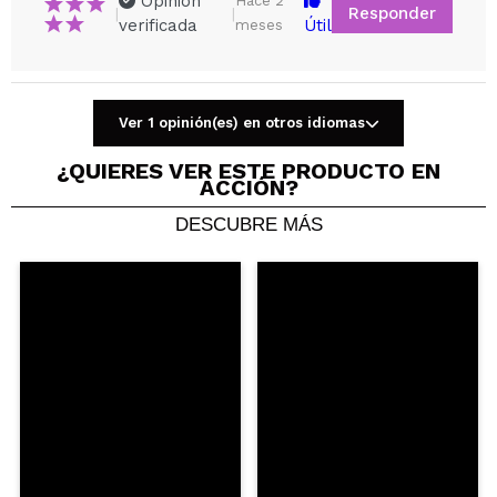
Opinión
Hace 2
Responder
|
|
verificada
Útil
meses
Ver 1 opinión(es) en otros idiomas
Compartir un vídeo o una foto
Tu vídeo podría ser el primero. Imagínatelo...
¿QUIERES VER ESTE PRODUCTO EN
ACCIÓN?
DESCUBRE MÁS
¿Recomendarías su compra?
Si
No
5/5
ENVIAR