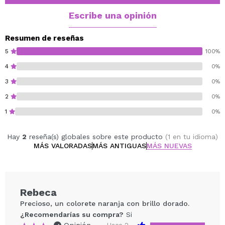
luminoso y esculpido, este colorete garantiza un brillo
fresco y saludable que luce natural sin esfuerzo.
Escribe una opinión
Experimenta un acabado ligero, duradero y de segunda
piel que deja tu piel uciendo como si brillara desde
Resumen de reseñas
adentro.
5
100%
4
0%
Vegan.
3
0%
Cruelty free.
2
0%
1
0%
Hay
2
reseña(s) globales sobre este producto
(1 en tu idioma)
MÁS VALORADAS
MÁS ANTIGUAS
MÁS NUEVAS
Rebeca
Precioso, un colorete naranja con brillo dorado.
¿Recomendarías su compra?
Si