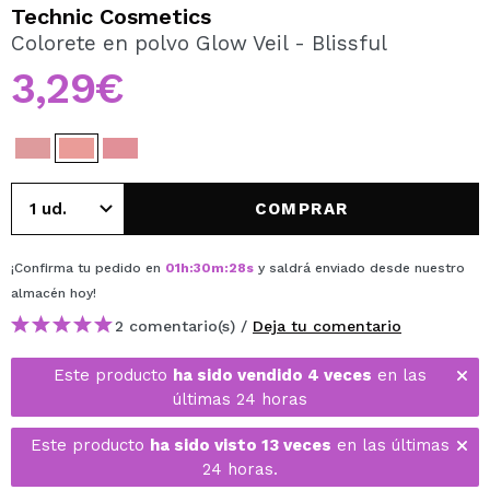
QUIERO REGISTRARME
Technic Cosmetics
Colorete en polvo Glow Veil - Blissful
Al crear una cuenta en Maquillalia.com podrás realizar
tus compras rápidamente, revisar el estado de tus
3,29€
pedidos y consultar tus operaciones anteriores.
CREAR CUENTA
COMPRAR
¡Confirma tu pedido en
01
h
:
30
m
:
28
s
y saldrá enviado desde nuestro
almacén
hoy
!
2 comentario(s) /
Deja tu comentario
Este producto
ha sido vendido 4 veces
en las
últimas 24 horas
Este producto
ha sido visto 13 veces
en las últimas
24 horas.