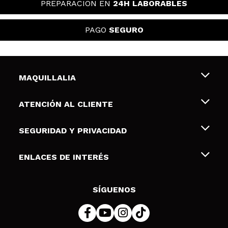
PREPARACIÓN EN
24H LABORABLES
PAGO
SEGURO
MAQUILLALIA
Sobre nosotros
ATENCIÓN AL CLIENTE
Empleo
Envíos y devoluciones
SEGURIDAD Y PRIVACIDAD
Tarjetas de Regalo
Desistimiento / Devoluciones
Terminos y condiciones de uso
ENLACES DE INTERÉS
Formas de pago
Pólitica de Privacidad
Contacto
Descuento Estudiantes
Política de cookies
SÍGUENOS
Resolución de litigios en línea (ODR)