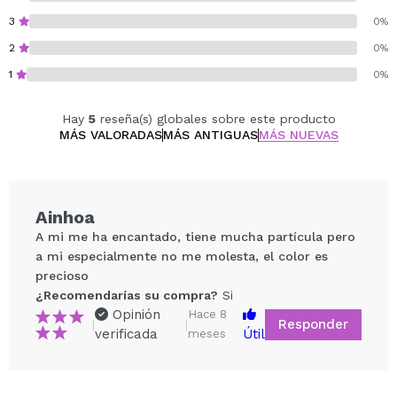
Vegan.
3
0%
Cruelty free.
2
0%
1
0%
Hay
5
reseña(s) globales sobre este producto
MÁS VALORADAS
MÁS ANTIGUAS
MÁS NUEVAS
Ainhoa
A mi me ha encantado, tiene mucha partícula pero
a mi especialmente no me molesta, el color es
precioso
¿Recomendarías su compra?
Si
Opinión
Hace 8
Responder
|
|
verificada
Útil
meses
Compartir un vídeo o una foto