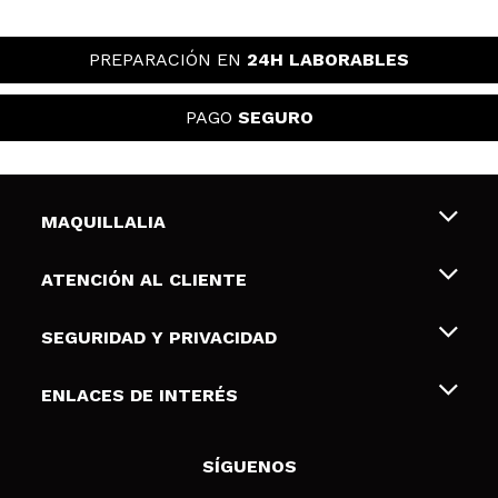
PREPARACIÓN EN
24H LABORABLES
PAGO
SEGURO
MAQUILLALIA
Sobre nosotros
ATENCIÓN AL CLIENTE
Empleo
Envíos y devoluciones
SEGURIDAD Y PRIVACIDAD
Tarjetas de Regalo
Desistimiento / Devoluciones
Terminos y condiciones de uso
ENLACES DE INTERÉS
Formas de pago
Pólitica de Privacidad
Contacto
Descuento Estudiantes
Política de cookies
SÍGUENOS
Resolución de litigios en línea (ODR)