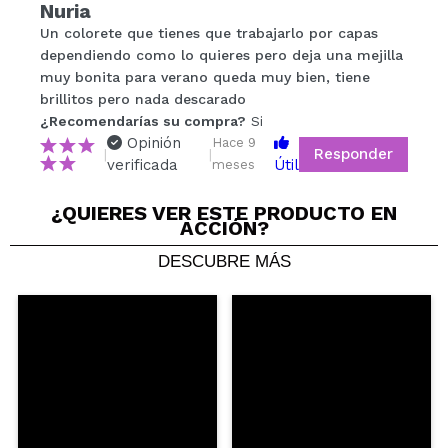
Nuria
Tu vídeo podría ser el primero. Imagínatelo...
Un colorete que tienes que trabajarlo por capas
dependiendo como lo quieres pero deja una mejilla
¿Recomendarías su compra?
Si
No
muy bonita para verano queda muy bien, tiene
5/5
brillitos pero nada descarado
¿Recomendarías su compra?
Si
Opinión
ENVIAR
Hace 9
Responder
|
|
verificada
Útil
meses
¿QUIERES VER ESTE PRODUCTO EN
ACCIÓN?
Jasmine
DESCUBRE MÁS
No me gusta apenas pigmenta
¿Recomendarías su compra?
No
Opinión
Hace 11
Responder
|
|
verificada
Útil
meses
Garazi
Genial