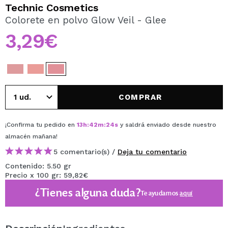
QUIERO REGISTRARME
Technic Cosmetics
Colorete en polvo Glow Veil - Glee
Al crear una cuenta en Maquillalia.com podrás realizar
tus compras rápidamente, revisar el estado de tus
3,29€
pedidos y consultar tus operaciones anteriores.
CREAR CUENTA
COMPRAR
¡Confirma tu pedido en
13
h
:
42
m
:
24
s
y saldrá enviado desde nuestro
almacén
mañana
!
5 comentario(s) /
Deja tu comentario
Contenido: 5.50 gr
Precio x 100 gr: 59,82€
¿Tienes alguna duda?
Te ayudamos
aquí