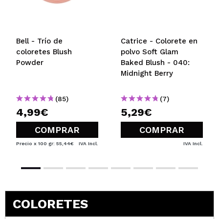
Bell - Trío de
Catrice - Colorete en
coloretes Blush
polvo Soft Glam
Powder
Baked Blush - 040:
Midnight Berry
(85)
(7)
4,99€
5,29€
COMPRAR
COMPRAR
Precio x 100 gr: 55,44€
IVA Incl.
IVA Incl.
COLORETES