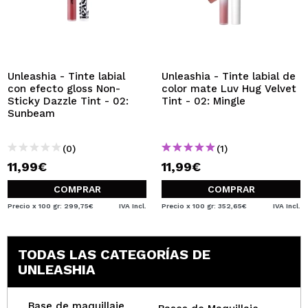
Unleashia - Tinte labial
Unleashia - Tinte labial de
con efecto gloss Non-
color mate Luv Hug Velvet
Sticky Dazzle Tint - 02:
Tint - 02: Mingle
Sunbeam
(0)
(1)
11,99€
11,99€
COMPRAR
COMPRAR
Precio x 100 gr: 299,75€
IVA Incl.
Precio x 100 gr: 352,65€
IVA Incl.
TODAS LAS CATEGORÍAS DE
UNLEASHIA
Base de maquillaje