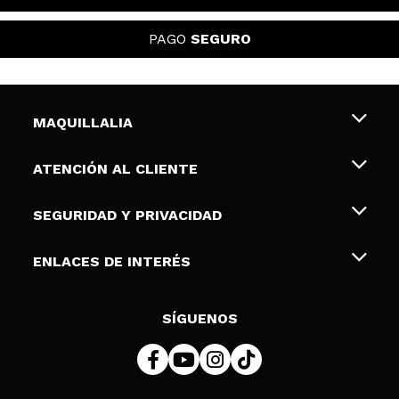
PAGO
SEGURO
MAQUILLALIA
Sobre nosotros
ATENCIÓN AL CLIENTE
Empleo
Envíos y devoluciones
SEGURIDAD Y PRIVACIDAD
Tarjetas de Regalo
Desistimiento / Devoluciones
Terminos y condiciones de uso
ENLACES DE INTERÉS
Formas de pago
Pólitica de Privacidad
Contacto
Descuento Estudiantes
Política de cookies
SÍGUENOS
Resolución de litigios en línea (ODR)