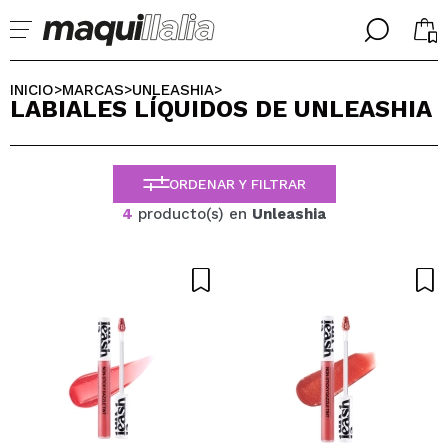
╳
╳
SELECCIONA TU IDIOMA
INICIO
MARCAS
UNLEASHIA
>
>
>
LABIALES LÍQUIDOS DE UNLEASHIA
Ya soy #maquilover, tengo cuenta
BIENVENIDX!
ESPAÑOL
ENGLISH
ORDENAR Y FILTRAR
FRANCES
ALEMAN
4
producto(s) en
Unleashia
ITALIANO
PORTUGUESE
¿Olvidaste la contraseña?
No tengo cuenta aquí