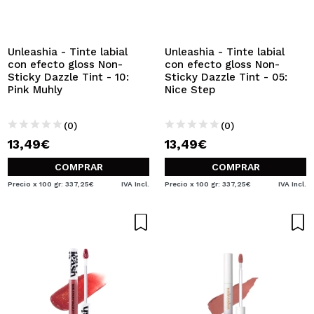
QUIERO REGISTRARME
Al crear una cuenta en Maquillalia.com podrás realizar
tus compras rápidamente, revisar el estado de tus
Unleashia - Tinte labial
Unleashia - Tinte labial
pedidos y consultar tus operaciones anteriores.
con efecto gloss Non-
con efecto gloss Non-
Sticky Dazzle Tint - 10:
Sticky Dazzle Tint - 05:
Pink Muhly
Nice Step
CREAR CUENTA
(0)
(0)
13,49€
13,49€
COMPRAR
COMPRAR
Precio x 100 gr: 337,25€
IVA Incl.
Precio x 100 gr: 337,25€
IVA Incl.